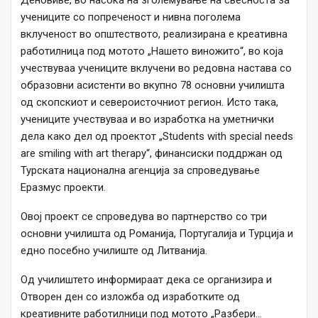
Деновиве, во насока на зголемување на свесноста за
учениците со попреченост и нивна поголема
вклученост во општеството, реализирана е креативна
работилница под мотото „Нашето виножито“, во која
учествуваа учениците вклучени во редовна настава со
образовни асистенти во вкупно 78 основни училишта
од скопскиот и североисточниот регион. Исто така,
учениците учествуваа и во изработка на уметнички
дела како дел од проектот „Students with special needs
are smiling with art therapy“, финансиски поддржан од
Турската национална агенција за спроведување
Еразмус проекти.
Овој проект се спроведува во партнерство со три
основни училишта од Романија, Португалија и Турција и
едно посебно училиште од Литванија.
Од училиштето информираат дека се организира и
Отворен ден со изложба од изработките од
креативните работилници под мотото „Разбери…