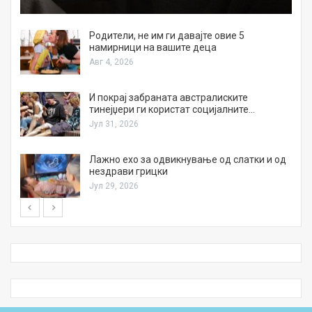
а
Родители, не им ги давајте овие 5
намирници на вашите деца
Авг 4, 2026
И покрај забраната австралиските
тинејџери ги користат социјалните…
Јул 31, 2026
Лажно ехо за одвикнување од слатки и од
нездрави грицки
Јул 29, 2026