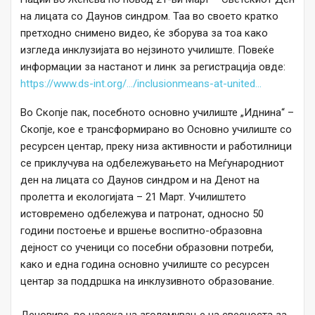
на лицата со Даунов синдром. Таа во своето кратко
претходно снимено видео, ќе зборува за тоа како
изгледа инклузијата во нејзиното училиште. Повеќе
информации за настанот и линк за регистрација овде:
https://www.ds-int.org/…/inclusionmeans-at-united…
Во Скопје пак, посебното основно училиште „Иднина“ –
Скопје, кое е трансформирано во Основно училиште со
ресурсен центар, преку низа активности и работилници
се приклучува на одбележувањето на Меѓународниот
ден на лицата со Даунов синдром и на Денот на
пролетта и екологијата – 21 Март. Училиштето
истовремено одбележува и патронат, односно 50
години постоење и вршење воспитно-образовна
дејност со ученици со посебни образовни потреби,
како и една година основно училиште со ресурсен
центар за поддршка на инклузивното образование.