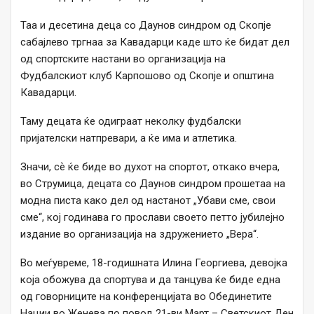
Таа и десетина деца со Даунов синдром од Скопје
сабајлево тргнаа за Кавадарци каде што ќе бидат дел
од спортските настани во организација на
Фудбалскиот клуб Карпошово од Скопје и општина
Кавадарци.
Таму децата ќе одиграат неколку фудбалски
пријателски натпревари, а ќе има и атлетика.
Значи, сѐ ќе биде во духот на спортот, откако вчера,
во Струмица, децата со Даунов синдром прошетаа на
модна писта како дел од настанот „Убави сме, свои
сме“, кој годинава го прослави своето петто јубилејно
издание во организација на здружението „Вера“.
Во меѓувреме, 18-годишната Илина Георгиева, девојка
која обожува да спортува и да танцува ќе биде една
од говорниците на конференцијата во Обединетите
Нации во Женева по повод 21-ви Март – Светскиот Ден