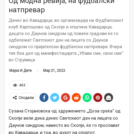
Од модна ревија, на фудбалски
натпревар
Денес во Кавадарци, во организација на Фудбалскиот
клуб Карпошово од Скопје и општина Кавадарци,
децата со Даунов синдром од повеќе градови ќе го
одбележат Светскиот ден на лицата со Даунов
синдром со пријателски фудбалски натпревари. Вчера
тие беа дел од манифестацијата „Убави сме, свои сме“
во Струмица
Мар 21, 2022
Мајка И Дете
403
Сподели
Сузана Стојановска од здружението „Доза среќа“ од
Скопје вели дека денес Светскиот ден на лицата со
Даунов синдром, наместо во Скопје, ќе го прослават
во Кавадарци, и тоа, во духот на спортот.