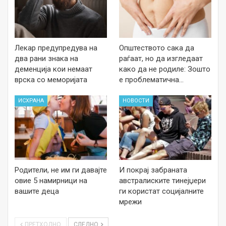
Лекар предупредува на
Општеството сака да
два рани знака на
раѓаат, но да изгледаат
деменција кои немаат
како да не родиле: Зошто
врска со меморијата
е проблематична…
ИСХРАНА
НОВОСТИ
Родители, не им ги давајте
И покрај забраната
овие 5 намирници на
австралиските тинејџери
вашите деца
ги користат социјалните
мрежи
ПРЕТХОДНО
СЛЕДНО