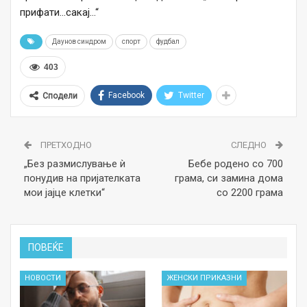
прифати…сакај…“
Даунов синдром
спорт
фудбал
403
Facebook
Twitter
Сподели
ПРЕТХОДНО
СЛЕДНО
„Без размислување ѝ
Бебе родено со 700
понудив на пријателката
грама, си замина дома
мои јајце клетки“
со 2200 грама
ПОВЕЌЕ
НОВОСТИ
ЖЕНСКИ ПРИКАЗНИ