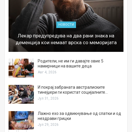
НОВОСТИ
Лекар предупредува на два рани знака на
деменција кои немаат врска со меморијата
а
Родители, не им ги давајте овие 5
намирници на вашите деца
Авг 4, 2026
И покрај забраната австралиските
тинејџери ги користат социјалните…
Јул 31, 2026
Лажно ехо за одвикнување од слатки и од
нездрави грицки
Јул 29, 2026