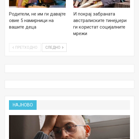
Родители, не им ги давајте
И покрај забраната
овие 5 намирници на
австралиските тинејџери
вашите деца
ги користат социјалните
мрежи
ПРЕТХОДНО
СЛЕДНО
НАЈНОВО