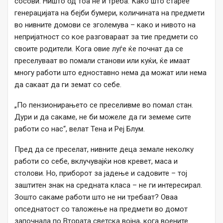
сосови. Ништо од тоа не ѝ треба. Како што старее
генерацијата на бејби бумери, количината на предмети
во нивните домови се зголемува – како и нивото на
непријатност со кое разговараат за тие предмети со
своите родители. Кога овие луѓе ќе почнат да се
преселуваат во помали станови или куќи, ќе имаат
многу работи што едноставно нема да можат или нема
да сакаат да ги земат со себе.
„По пензионирањето се преселивме во помал стан.
Дури и да сакаме, не би можеле да ги земеме сите
работи со нас“, велат Тена и Реј Блум.
Пред да се преселат, нивните деца земале неколку
работи со себе, вклучувајќи нов кревет, маса и
столови. Но, приборот за јадење и садовите – тој
заштитен знак на средната класа – не ги интересирал.
Зошто сакаме работи што не ни требаат? Оваа
опседнатост со таложење на предмети во домот
започнала по Втората светска војна, кога воените