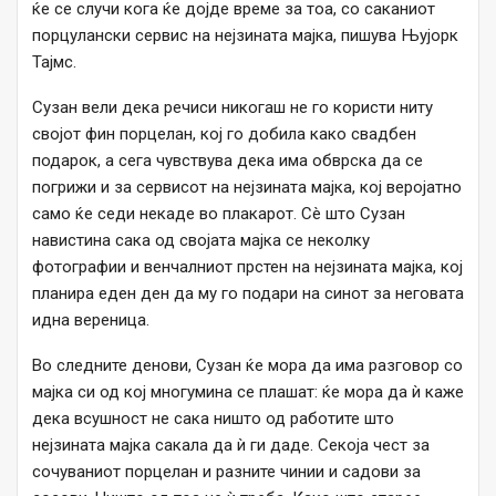
ќе се случи кога ќе дојде време за тоа, со саканиот
порцулански сервис на нејзината мајка, пишува Њујорк
Тајмс.
Сузан вели дека речиси никогаш не го користи ниту
својот фин порцелан, кој го добила како свадбен
подарок, а сега чувствува дека има обврска да се
погрижи и за сервисот на нејзината мајка, кој веројатно
само ќе седи некаде во плакарот. Сè што Сузан
навистина сака од својата мајка се неколку
фотографии и венчалниот прстен на нејзината мајка, кој
планира еден ден да му го подари на синот за неговата
идна вереница.
Во следните денови, Сузан ќе мора да има разговор со
мајка си од кој многумина се плашат: ќе мора да ѝ каже
дека всушност не сака ништо од работите што
нејзината мајка сакала да ѝ ги даде. Секоја чест за
сочуваниот порцелан и разните чинии и садови за