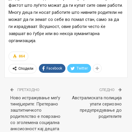
фактот што луѓето можат да ги купат сите овие работи.
Многу деца ги носат работите што нивните родители не
можат да ги земат со себе во помал стан, само за да
ги израдуваат. Всушност, овие работи често ќе
завршат во ѓубре или во некоја хуманитарна
организација.
864
Facebook
Twitter
Сподели
ПРЕТХОДНО
СЛЕДНО
Ново истражување меѓу
Австралиската полиција
тинејџерите: Претерано
упати сериозно
заштитничкото
предупредување до
родителство е поврзано
родителите
со зголемена социјална
анксиозност кај децата