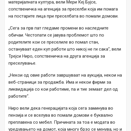
материјалната култура, вели Мери Кеј Бујсе,
сопственичка на агенција за преселби која им помага
на постарите лица при преселбата во помали домови.
„Сега за прв пат гледаме промени во наследните
обичаи. Честопати се јавува проблемот што по
родителите кои се преселиле во помал стан,
остануваат еден куп работи што никој не ги сака“, вели
Трејси Ниро, сопственичка на друга агенција за
преселување.
„Некои од овие работи завршуваат на аукција, некои на
веб-страници за продажба. Има и некои фирми за
ликвидација со кои работиме, па и тие земаат дел од
работите“.
Ниро вели дека генерацијата која сега заминува во
пензија и се вселува во помали домови е буквално
преплавена со мебел. Причината за тоа е модата во
уредувањето на домот, која многу брзо се менува, но и