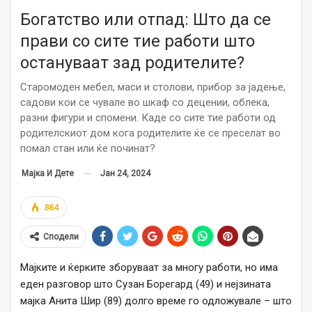
Богатство или отпад: Што да се
прави со сите тие работи што
остануваат зад родителите?
Старомоден мебел, маси и столови, прибор за јадење,
садови кои се чувале во шкаф со децении, облека,
разни фигури и спомени. Каде со сите тие работи од
родителскиот дом кога родителите ќе се преселат во
помал стан или ќе починат?
Јан 24, 2024
Мајка И Дете
864
Сподели
Мајките и ќерките зборуваат за многу работи, но има
еден разговор што Сузан Борегард (49) и нејзината
мајка Анита Шир (89) долго време го одложувале – што