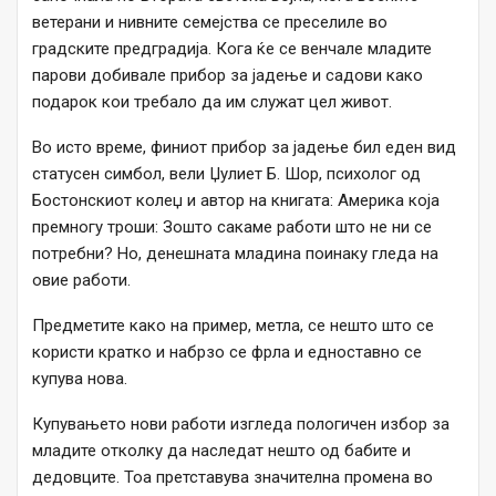
ветерани и нивните семејства се преселиле во
градските предградија. Кога ќе се венчале младите
парови добивале прибор за јадење и садови како
подарок кои требало да им служат цел живот.
Во исто време, финиот прибор за јадење бил еден вид
статусен симбол, вели Џулиет Б. Шор, психолог од
Бостонскиот колеџ и автор на книгата: Америка која
премногу троши: Зошто сакаме работи што не ни се
потребни? Но, денешната младина поинаку гледа на
овие работи.
Предметите како на пример, метла, се нешто што се
користи кратко и набрзо се фрла и едноставно се
купува нова.
Купувањето нови работи изгледа пологичен избор за
младите отколку да наследат нешто од бабите и
дедовците. Тоа претставува значителна промена во