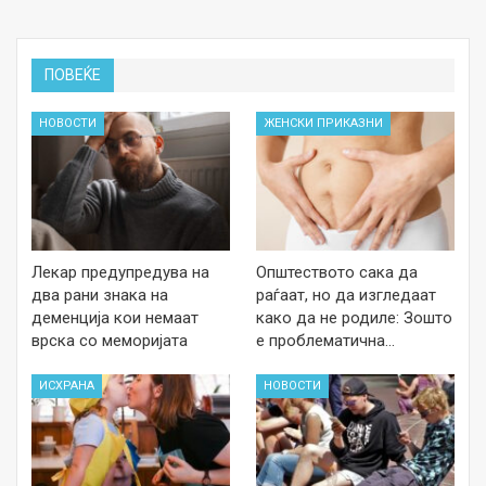
ПОВЕЌЕ
НОВОСТИ
ЖЕНСКИ ПРИКАЗНИ
Лекар предупредува на
Општеството сака да
два рани знака на
раѓаат, но да изгледаат
деменција кои немаат
како да не родиле: Зошто
врска со меморијата
е проблематична…
ИСХРАНА
НОВОСТИ