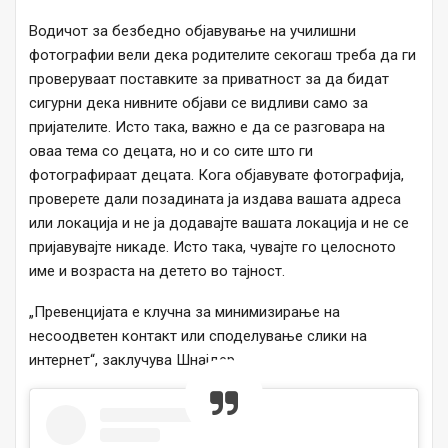
Водичот за безбедно објавување на училишни
фотографии вели дека родителите секогаш треба да ги
проверуваат поставките за приватност за да бидат
сигурни дека нивните објави се видливи само за
пријателите. Исто така, важно е да се разговара на
оваа тема со децата, но и со сите што ги
фотографираат децата. Кога објавувате фотографија,
проверете дали позадината ја издава вашата адреса
или локација и не ја додавајте вашата локација и не се
пријавувајте никаде. Исто така, чувајте го целосното
име и возраста на детето во тајност.
„Превенцијата е клучна за минимизирање на
несоодветен контакт или споделување слики на
интернет“, заклучува Шнајдер.