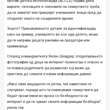
против детска експлоатација (ACCCE) објави дека
мајките, татковците и членовите на семејството треба
да ги заматат или прикријат училишните знаци пред да
споделат нешто на социјалните мрежи.
Зошто? Прикажувањето детали за идентификација,
како на пример, училиштето во кое оди детето, може
да ги направи децата ранливи на предатори или
криминалци.
Според командантката Хелен Шнајдер, споделувањето
фотографии од деца на интернет понекогаш е опасно и
ги повика родителите да размислат кој може да
пристапи до сликите и какви информации даваат.
„Иако овие инциденти се ретки, тие навистина се
случуваат, поради што ги повикуваме семејствата да
бидат проактивни во врска со безбедноста на
интернет и да ги чуваат своите информации безбедни“,
рекла таа.