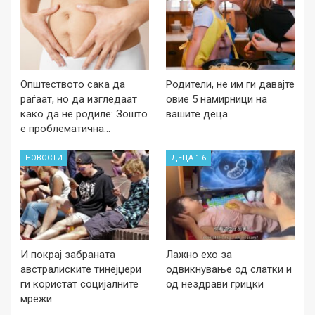
Општеството сака да
Родители, не им ги давајте
раѓаат, но да изгледаат
овие 5 намирници на
како да не родиле: Зошто
вашите деца
е проблематична…
НОВОСТИ
ДЕЦА 1-6
И покрај забраната
Лажно ехо за
австралиските тинејџери
одвикнување од слатки и
ги користат социјалните
од нездрави грицки
мрежи