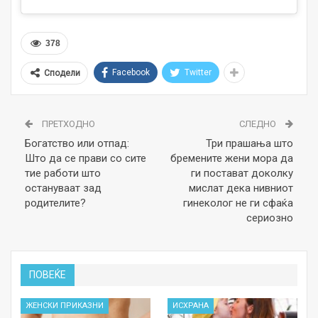
378
Facebook
Twitter
Сподели
ПРЕТХОДНО
СЛЕДНО
Богатство или отпад:
Три прашања што
Што да се прави со сите
бремените жени мора да
тие работи што
ги постават доколку
остануваат зад
мислат дека нивниот
родителите?
гинеколог не ги сфаќа
сериозно
ПОВЕЌЕ
ЖЕНСКИ ПРИКАЗНИ
ИСХРАНА