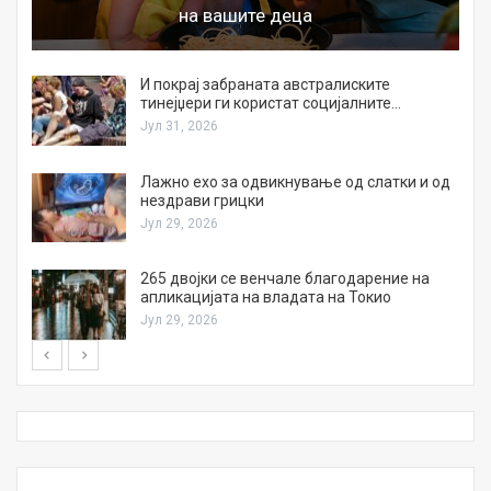
на вашите деца
И покрај забраната австралиските
тинејџери ги користат социјалните…
Јул 31, 2026
Лажно ехо за одвикнување од слатки и од
нездрави грицки
Јул 29, 2026
а
265 двојки се венчале благодарение на
апликацијата на владата на Токио
Јул 29, 2026