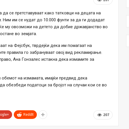
а да се претставуваат како татковци на децата на
. Ним им се нудат до 10.000 фунти за да ги додадат
 ќе му овозможи на детето да добие државјанство во
 остане во земјата.
аат на Фејсбук, тврдејќи дека им помагаат на
ите правила го забрануваат овој вид рекламирање.
право, Ана Гонзалес истакна дека измамите за
и обемот на измамата, имајќи предвид дека
да обезбеди податоци за бројот на случаи кои се во
ogle+
ReddIt
207