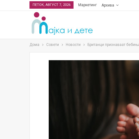
ПЕТОК, АВГУСТ 7, 2026
Маркетинг
Архива
Дома
Совети
Новости
Британци признаваат бебиња