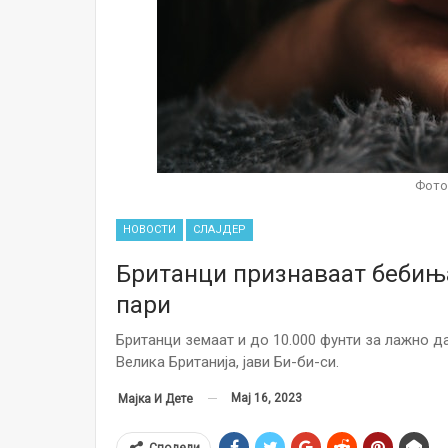
Фото:
НОВОСТИ
СЛАЈДЕР
Британци признаваат бебиња
пари
Британци земаат и до 10.000 фунти за лажно д
Велика Британија, јави Би-би-си.
Мај 16, 2023
Мајка И Дете
Сподели