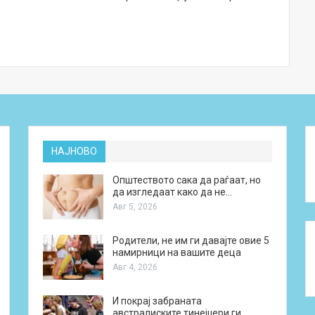
НАЈНОВО
Општеството сака да раѓаат, но
да изгледаат како да не…
Авг 5, 2026
Родители, не им ги давајте овие 5
намирници на вашите деца
Авг 4, 2026
И покрај забраната
австралиските тинејџери ги