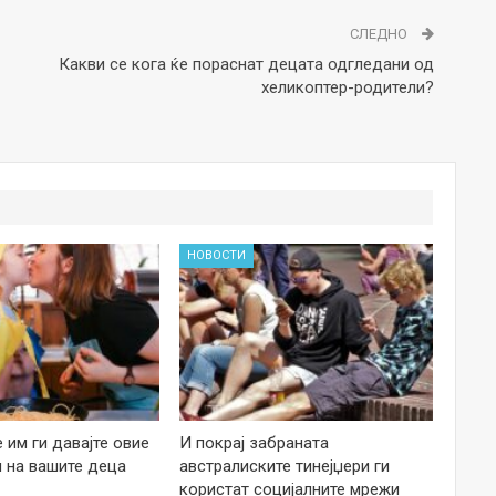
СЛЕДНО
Какви се кога ќе пораснат децата одгледани од
хеликоптер-родители?
НОВОСТИ
е им ги давајте овие
И покрај забраната
 на вашите деца
австралиските тинејџери ги
користат социјалните мрежи