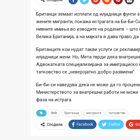
Британци земаат исплати од илјадници фунти з
жените мигранти, покажа истрагата на Би-Би-Си
нивните имиња во изводите на родените – што
Велика Британија, а на мајката ѝ дава право да
Британците кои нудат такви услуги се рекламир
илјадници жени. Но, Мета тврди дека внатрешн
Адвокатката специјализирана за имиграциско 
татковство се „неверојатно добро развиени“.
Би-би-си наведува дека не може да го процен
Министерството за внатрешни работи не може 
фаза на истрага.
бебе
Британци
мигранти
татковство
Facebook
Twitter
Go
Сподели