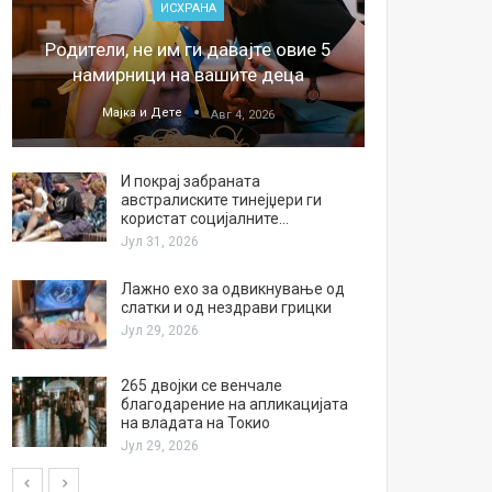
ИСХРАНА
„Џонс
Родители, не им ги давајте овие 5
обесштет
намирници на вашите деца
тв
Мајка и Дете
М
Авг 4, 2026
И покрај забраната
австралиските тинејџери ги
користат социјалните…
Јул 31, 2026
Лажно ехо за одвикнување од
слатки и од нездрави грицки
Јул 29, 2026
265 двојки се венчале
благодарение на апликацијата
на владата на Токио
Јул 29, 2026