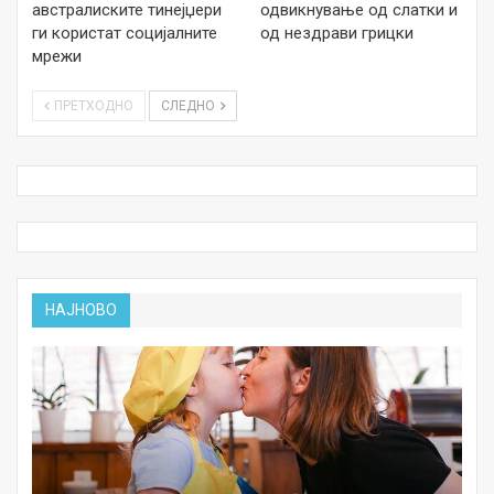
австралиските тинејџери
одвикнување од слатки и
ги користат социјалните
од нездрави грицки
мрежи
ПРЕТХОДНО
СЛЕДНО
НАЈНОВО