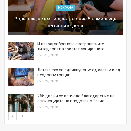
ИСХРАНА
Родители, не им ги давајте овие 5 намирници
на вашите деца
И покрај забраната австралиските
тинејџери ги користат социјалните…
Јул 31, 2026
Лажно ехо за одвикнување од слатки и од
нездрави грицки
Јул 29, 2026
а
265 двојки се венчале благодарение на
апликацијата на владата на Токио
Јул 29, 2026