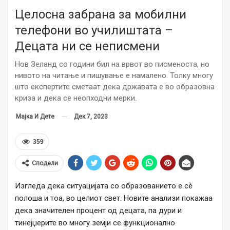
Целосна забрана за мобилни
телефони во училиштата –
Децата ни се неписмени
Нов Зеланд со години бил на врвот во писменоста, но
нивото на читање и пишување е намалено. Толку многу
што експертите сметаат дека државата е во образовна
криза и дека се неопходни мерки.
Дек 7, 2023
Мајка И Дете
359
Сподели
Изгледа дека ситуацијата со образованието е сѐ
полоша и тоа, во целиот свет. Новите анализи покажаа
дека значителен процент од децата, па дури и
тинејџерите во многу земји се функционално