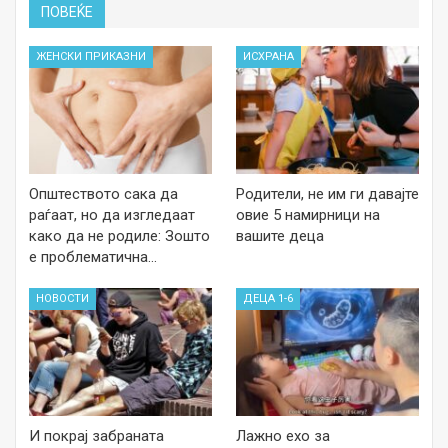
ПОВЕЌЕ
ЖЕНСКИ ПРИКАЗНИ
ИСХРАНА
Општеството сака да
Родители, не им ги давајте
раѓаат, но да изгледаат
овие 5 намирници на
како да не родиле: Зошто
вашите деца
е проблематична…
НОВОСТИ
ДЕЦА 1-6
И покрај забраната
Лажно ехо за