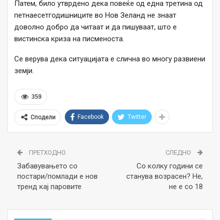
Патем, било утврдено дека повеќе од една третина од
петнаесетгодишниците во Нов Зеланд не знаат
доволно добро да читаат и да пишуваат, што е
вистинска криза на писменоста.
Се верува дека ситуацијата е слична во многу развиени
земји.
359
Facebook
Twitter
Сподели
ПРЕТХОДНО
СЛЕДНО
Забавувањето со
Со колку години се
постари/помлади е нов
станува возрасен? Не,
тренд кај паровите
не е со 18