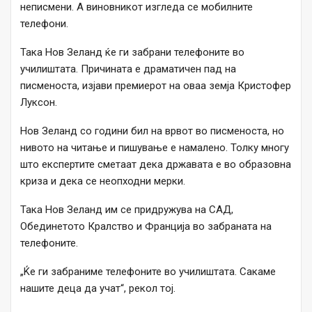
неписмени. А виновникот изгледа се мобилните
телефони.
Така Нов Зеланд ќе ги забрани телефоните во
училиштата. Причината е драматичен пад на
писменоста, изјави премиерот на оваа земја Кристофер
Луксон.
Нов Зеланд со години бил на врвот во писменоста, но
нивото на читање и пишување е намалено. Толку многу
што експертите сметаат дека државата е во образовна
криза и дека се неопходни мерки.
Така Нов Зеланд им се придружува на САД,
Обединетото Кралство и Франција во забраната на
телефоните.
„Ќе ги забраниме телефоните во училиштата. Сакаме
нашите деца да учат“, рекол тој.