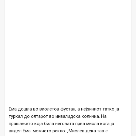
Ема дошла во виолетов фустан, а нејзиниот татко ја
туркал до олтарот во инвалидска количка. На
прашањето која била неговата прва мисла кога ја
видел Ема, момчето рекло: „Мислев дека таа е