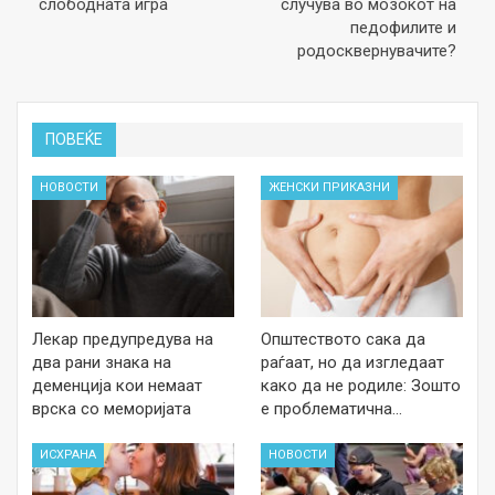
слободната игра
случува во мозокот на
педофилите и
родосквернувачите?
ПОВЕЌЕ
НОВОСТИ
ЖЕНСКИ ПРИКАЗНИ
Лекар предупредува на
Општеството сака да
два рани знака на
раѓаат, но да изгледаат
деменција кои немаат
како да не родиле: Зошто
врска со меморијата
е проблематична…
ИСХРАНА
НОВОСТИ