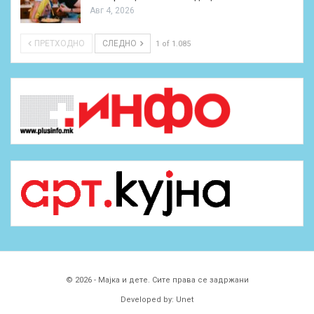
Авг 4, 2026
ПРЕТХОДНО
СЛЕДНО
1 of 1.085
© 2026 - Мајка и дете. Сите права се задржани
Developed by:
Unet