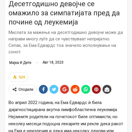
Десетгодишно девојче се
омажило за симпатијата пред да
почине од леукемија
Мислата за мажење на десетгодишно девојче може да
направи многу луѓе да се чувствуваат непријатно.
Сепак, за Ема Едвардс тоа значело исполнување на
сонот.
Авг 18, 2023
Мајка И Дете
524
Сподели
Во април 2022 година, на Ема Едвардс ѝ била
дијагностицирана акутна лимфобластична леукемија.
Нејзините родители на почетокот биле оптимисти, но
неколку месеци подоцна лекарите им рекле дека ракот
на Ема е неизлечив и дека има неколку денови или