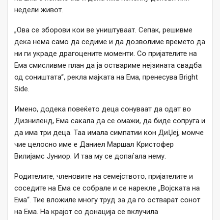
недели живот.
„Ова се зборови кои ве уништуваат. Сепак, решивме
дека нема само да седиме и да дозволиме времето да
ни ги украде драгоцените моменти. Со пријателите на
Ема смисливме план да ја оствариме нејзината свадба
од соништата”, рекла мајката на Ема, пренесува Bright
Side.
Имено, додека повеќето деца сонуваат да одат во
Дизниленд, Ема сакала да се омажи, да биде сопруга и
да има три деца. Таа имала симпатии кон ДиЏеј, момче
чие целосно име е Даниел Маршал Кристофер
Вилијамс Јуниор. И таа му се допаѓала нему.
Родителите, членовите на семејството, пријателите и
соседите на Ема се собрале и се нарекле „Војската на
Ема“. Тие вложиле многу труд за да го остварат сонот
на Ема. На крајот со донација се вклучила