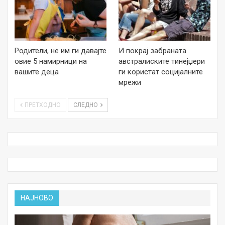
Родители, не им ги давајте
И покрај забраната
овие 5 намирници на
австралиските тинејџери
вашите деца
ги користат социјалните
мрежи
ПРЕТХОДНО
СЛЕДНО
НАЈНОВО