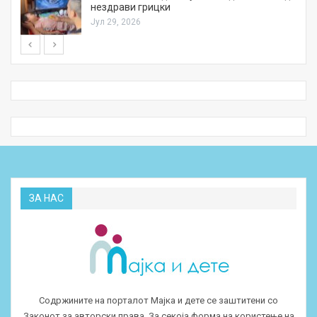
нездрави грицки
Јул 29, 2026
ЗА НАС
Содржините на порталот Мајка и дете се заштитени со
Законот за авторски права. За секоја форма на користење на