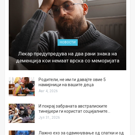
НОВОСТИ
Лекар предупредува на два рани знака на
деменција кои немаат врска со меморијата
а
Родители, не им ги давајте овие 5
намирници на вашите деца
Авг 4, 2026
И покрај забраната австралиските
тинејџери ги користат социјалните…
Јул 31, 2026
Лажно ехо за одвикнување од слатки и од