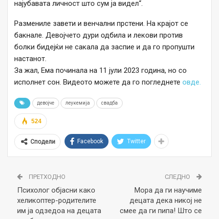
најубавата личност што сум ја видел“.
Размениле завети и венчални прстени. На крајот се
бакнале. Девојчето дури одбила и лекови против
болки бидејќи не сакала да заспие и да го пропушти
настанот.
За жал, Ема починала на 11 јули 2023 година, но со
исполнет сон. Видеото можете да го погледнете
овде.
девојче
леукемија
свадба
524
Facebook
Twitter
Сподели
ПРЕТХОДНО
СЛЕДНО
Психолог објасни како
Мора да ги научиме
хеликоптер-родителите
децата дека никој не
им ја одзедоа на децата
смее да ги пипa! Што се