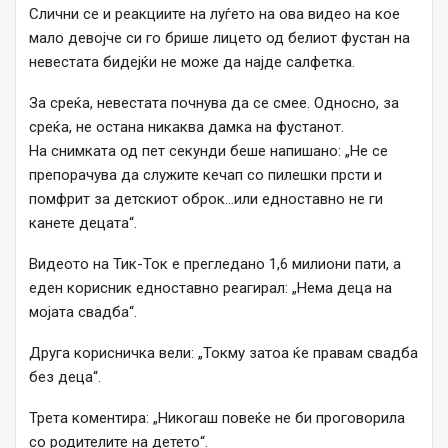
Слични се и реакциите на луѓето на ова видео на кое
мало девојче си го брише лицето од белиот фустан на
невестата бидејќи не може да најде салфетка.
За среќа, невестата почнува да се смее. Односно, за
среќа, не остана никаква дамка на фустанот.
На снимката од пет секунди беше напишано: „Не се
препорачува да служите кечап со пилешки прсти и
помфрит за детскиот оброк…или едноставно не ги
канете децата“.
Видеото на Тик-Ток е прегледано 1,6 милиони пати, а
еден корисник едноставно реагирал: „Нема деца на
мојата свадба“.
Друга корисничка вели: „Токму затоа ќе правам свадба
без деца“.
Трета коментира: „Никогаш повеќе не би проговорила
со родителите на детето“.