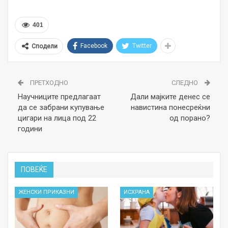
401
Facebook
Twitter
Сподели
ПРЕТХОДНО
СЛЕДНО
Научниците предлагаат
Дали мајките денес се
да се забрани купување
навистина понесреќни
цигари на лица под 22
од порано?
години
ПОВЕЌЕ
ЖЕНСКИ ПРИКАЗНИ
ИСХРАНА