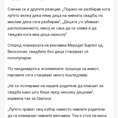
Слични се и другите реакции: „Порано не разбирав кога
луѓето велеа дека нема деца на нивната свадба, но
мислам дека сега разбирам“; „Децата „го убиваат
расположението, никој не сака да се опива и да
танцува кога има деца наоколу“.
Според планерката на венчавки Мередит Бартел од
Висконсин, свадбите без деца стануваат сè
попопуларни.
По пандемијата и зголемените трошоци за живот,
паровите сега стануваат многу поштедливи.
„Не се потпираме на нашите родители да плаќаат за
свадби како што беше пред неколку децении“,
изјавила таа за Glamour.
„Луѓето прават свој избор наместо нивните родители
да ги планираат нивните венчавки. Тоа е стол на маса.