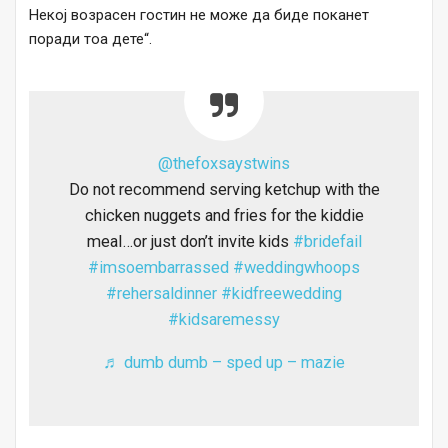
Некој возрасен гостин не може да биде поканет
поради тоа дете“.
@thefoxsaystwins
Do not recommend serving ketchup with the
chicken nuggets and fries for the kiddie
meal…or just don’t invite kids
#bridefail
#imsoembarrassed
#weddingwhoops
#rehersaldinner
#kidfreewedding
#kidsaremessy
♬ dumb dumb – sped up – mazie