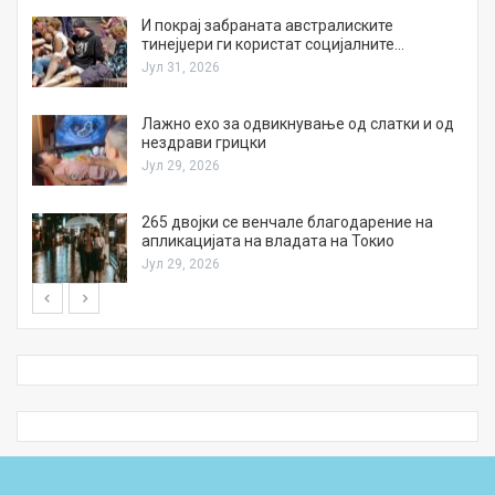
И покрај забраната австралиските
тинејџери ги користат социјалните…
Јул 31, 2026
Лажно ехо за одвикнување од слатки и од
нездрави грицки
Јул 29, 2026
а
265 двојки се венчале благодарение на
апликацијата на владата на Токио
Јул 29, 2026