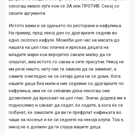
секогаш имало луѓе кои се ЗА или ПРОТИВ. Секој со
своите аргументи.
Истото важи и за одењето по ресторани и кафулиња.
На пример, пред некој ден со другарките седнав во
едно скопско кафуле. Можеби цел час на масата до
нашата на цел глас плачеа и врескаа децата на
младите мајки кои веројатно сакале малку да се
опуштат, ама истото го сакаа и сите присутни. Никој не
им рече ништо, ниту пак ги замоли да си заминат, а
самите очигледно не се сетија дека не се дома. Кога
нашите деца беа мали и ние седевме со другарките по
кафулиња, ама не се сеќавам дека некогаш сме
дозволиле да врескаат на цел глас. Значи, додека им е
подносливо и сакаат да седат, ќе седите, а кога ќе се
побунат, ќе замолите да ви ги префрлат кафињата во
чаши за носење и ќе си седнете на некоја клупа. Тоа е,
никој не е должен да ги слуша вашите деца.