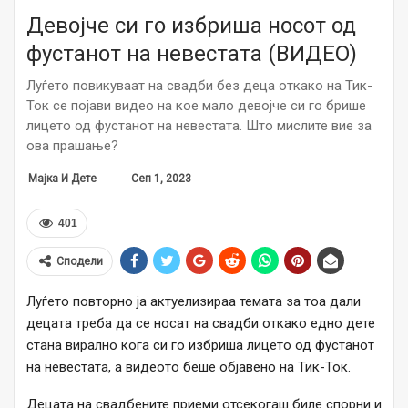
Девојче си го избриша носот од
фустанот на невестата (ВИДЕО)
Луѓето повикуваат на свадби без деца откако на Тик-
Ток се појави видео на кое мало девојче си го брише
лицето од фустанот на невестата. Што мислите вие за
ова прашање?
Сеп 1, 2023
Мајка И Дете
401
Сподели
Луѓето повторно ја актуелизираа темата за тоа дали
децата треба да се носат на свадби откако едно дете
стана вирално кога си го избриша лицето од фустанот
на невестата, а видеото беше објавено на Тик-Ток.
Децата на свадбените приеми отсекогаш биле спорни и