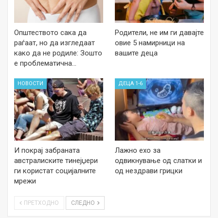
Општеството сака да
Родители, не им ги давајте
раѓаат, но да изгледаат
овие 5 намирници на
како да не родиле: Зошто
вашите деца
е проблематична…
НОВОСТИ
ДЕЦА 1-6
И покрај забраната
Лажно ехо за
австралиските тинејџери
одвикнување од слатки и
ги користат социјалните
од нездрави грицки
мрежи
ПРЕТХОДНО
СЛЕДНО