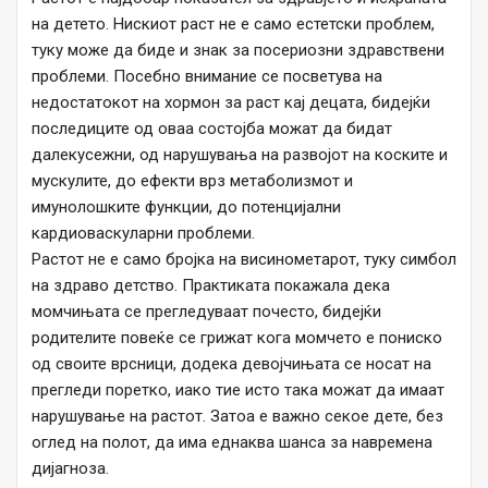
на детето. Нискиот раст не е само естетски проблем,
туку може да биде и знак за посериозни здравствени
проблеми. Посебно внимание се посветува на
недостатокот на хормон за раст кај децата, бидејќи
последиците од оваа состојба можат да бидат
далекусежни, од нарушувања на развојот на коските и
мускулите, до ефекти врз метаболизмот и
имунолошките функции, до потенцијални
кардиоваскуларни проблеми.
Растот не е само бројка на висинометарот, туку симбол
на здраво детство. Практиката покажала дека
момчињата се прегледуваат почесто, бидејќи
родителите повеќе се грижат кога момчето е пониско
од своите врсници, додека девојчињата се носат на
прегледи поретко, иако тие исто така можат да имаат
нарушување на растот. Затоа е важно секое дете, без
оглед на полот, да има еднаква шанса за навремена
дијагноза.