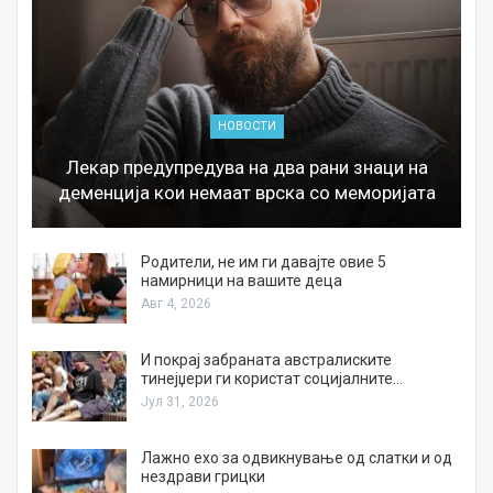
НОВОСТИ
Лекар предупредува на два рани знаци на
деменција кои немаат врска со меморијата
а
Родители, не им ги давајте овие 5
намирници на вашите деца
Авг 4, 2026
И покрај забраната австралиските
тинејџери ги користат социјалните…
Јул 31, 2026
Лажно ехо за одвикнување од слатки и од
нездрави грицки