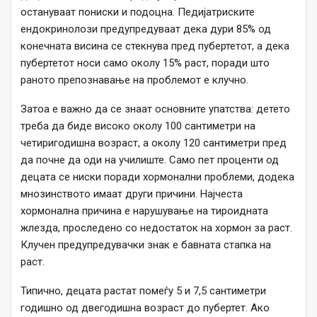
остануваат пониски и подоцна. Педијатриските
ендокринолози предупредуваат дека дури 85% од
конечната висина се стекнува пред пубертетот, а дека
пубертетот носи само околу 15% раст, поради што
раното препознавање на проблемот е клучно.
Затоа е важно да се знаат основните упатства: детето
треба да биде високо околу 100 сантиметри на
четиригодишна возраст, а околу 120 сантиметри пред
да почне да оди на училиште. Само пет проценти од
децата се ниски поради хормонални проблеми, додека
мнозинството имаат други причини. Најчеста
хормонална причина е нарушување на тироидната
жлезда, проследено со недостаток на хормон за раст.
Клучен предупредувачки знак е бавната стапка на
раст.
Типично, децата растат помеѓу 5 и 7,5 сантиметри
годишно од двегодишна возраст до пубертет. Ако