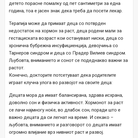
детето порасне помалку од пет сантиметри за една
година, тоа е јасен знак дека треба да посети лекар.
Терапија може да примаат деца со потврден
недостаток на хормон за раст, деца родени мали за
гестациската возраст кои остануваат ниски, деца со
хронична бубрежна инсуфициенција, девојчиња со
Тарнеров синдром и деца со Прадер Вилиев синдром.
Љубовта, вниманието и сонот се подеднакво важни за
растот.
Конечно, докторите потсетуваат дека родителите
играат клучна улога во развојот на своите деца:
Децата мора да имаат балансирана, здрава исхрана,
доволно сон и физичка активност. Хормонот за раст
се лачи најмногу ноќе, во длабок сон, поради што е
важно децата да си легнат на време. И секако –
љубовта, вниманието и разговорот со децата имаат
огромно влијание врз нивниот раст и развој.