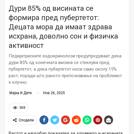
Дури 85% од висината се
формира пред пубертетот:
Децата мора да имаат здрава
исхрана, доволно сон и физичка
активност
Педијатриските ендокринолози предупредуваат дека
дури 85% од конечната висина се стекнува пред
пубертетот, а дека пубертетот носи само околу 15%
раст, поради што раното препознавање на проблемот
е клучно.
Ное 26, 2025
Мајка И Дете
369
Сподели
Растот е најдобар показател за здравјето и исхраната