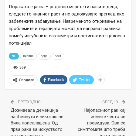
Пораката е јасна – редовно мерете ги вашите деца,
следете го нивниот раст и не одложувајте преглед ако
забележите забавување. Навременото откривање на
проблемите и терапијата можат да направат разлика
помеѓу изгубените сантиметри и постигнатиот целосен
потенцијал.
висина
деца
раст
369
Facebook
Twitter
Сподели
ПРЕТХОДНО
СЛЕДНО
Доживеала деменција
Најопасниот рак кај
на 3 минути и никогаш не
жените често се
била поисплашена: Од
превидува: Ова се
прва рака за искуството
симптомите што треба
од виртуелната
да ги знаете