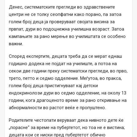
Денес, систематските прегледи во здравствените
центри не се толку сеопфатни како порано, па затоа
голем број деца ја проверуваат својата висина за
првпат, дури во подоцнежна училишна возраст. Затоа
кампањите за рано мерење во училиштата се особено
важни.
Според експертите, децата треба да се мерат еднаш
годишно додека не појдат на училиште, а потоа на
секои две години преку систематски прегледи, во прво,
трето, петто и седмо одделение. Меѓутоа, во пракса,
голем број деца пристигнуваат кај детски
ендокринолози дури во седмо одделение, на околу 13
години, кога драгоценото време за рано откривање на
абнормалности во растот веќе е пропуштено.
Родителите честопати веруваат дека нивното дете ќе
„порасне“ за време на пубертетот, но тоа не е вистина;
децата кои се ниски пред пубертетот обично