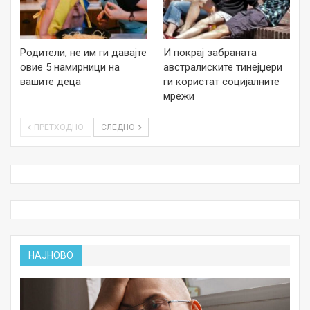
Родители, не им ги давајте
И покрај забраната
овие 5 намирници на
австралиските тинејџери
вашите деца
ги користат социјалните
мрежи
ПРЕТХОДНО
СЛЕДНО
НАЈНОВО