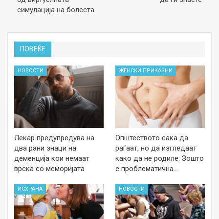
симулација на болеста
ПОВЕЌЕ
НОВОСТИ
ЖЕНСКИ ПРИКАЗНИ
Лекар предупредува на
Општеството сака да
два рани знаци на
раѓаат, но да изгледаат
деменција кои немаат
како да не родиле: Зошто
врска со меморијата
е проблематична…
ИСХРАНА
НОВОСТИ