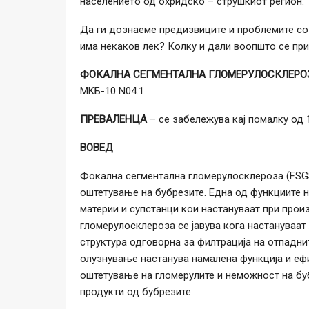
населението од охридско – струшкиот регион.
Да ги дознаеме предизвиците и проблемите со 
има некаков лек? Колку и дали воопшто се пр
ФОКАЛНА СЕГМЕНТАЛНА ГЛОМЕРУЛОСКЛЕРОЗА
MKБ-10 N04.1
ПРЕВАЛЕНЦА
– се забележува кај помалку од 1
ВОВЕД
Фокална сегментална гломерулосклероза (FSG
оштетување на бубрезите. Една од функциите 
материи и супстанци кои настануваат при прои
гломерулосклероза се јавува кога настануваат 
структура одговорна за филтрација на отпадни
олузнување настанува намалена функција и ефи
оштетување на гломерулите и неможност на бу
продукти од бубрезите.