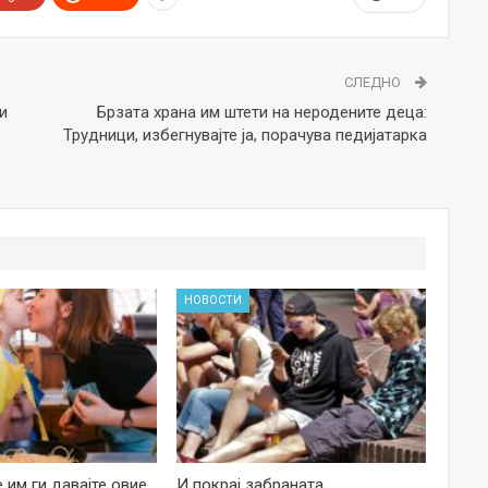
СЛЕДНО
и
Брзата храна им штети на неродените деца:
Трудници, избегнувајте ја, порачува педијатарка
НОВОСТИ
е им ги давајте овие
И покрај забраната