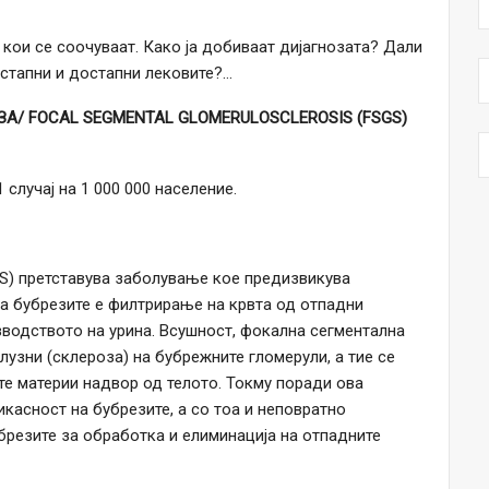
кои се соочуваат. Како ја добиваат дијагнозата? Дали
истапни и достапни лековите?…
/ FOCAL SEGMENTAL GLOMERULOSCLEROSIS (FSGS)
 случај на 1 000 000 население.
S) претставува заболување кое предизвикува
на бубрезите е филтрирање на крвта од отпадни
зводството на урина. Всушност, фокална сегментална
лузни (склероза) на бубрежните гломерули, а тие се
те материи надвор од телото. Токму поради ова
касност на бубрезите, а со тоа и неповратно
брезите за обработка и елиминација на отпадните