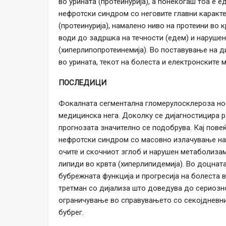
во урината (протеинурија), а понекогаш тоа е 
нефротски синдром со неговите главни каракте
(протеинурија), намалено ниво на протеини во 
води до задршка на течности (едем) и наруше
(хиперлипопротеинемија). Во поставување на ди
во урината, текот на болеста и електронските 
ПОСЛЕДИЦИ
Фокалната сегментална гломерулосклероза нос
медицинска нега. Доколку се дијагностицира р
прогнозата значително се подобрува. Кај пове
нефротски синдром со масовно излачување на 
очите и скочниот зглоб и нарушен метаболизам
липиди во крвта (хиперлипидемија). Во доцнат
бубрежната функција и прогресија на болеста 
третман со дијализа што доведува до сериозн
ограничување во справувањето со секојдневнио
бубрег.