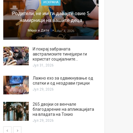
ИСХРАНА
„Џонс
Родители, не им ги давајте овие 5
обесштет
намирници на вашите деца
тв
Мајка и Дете
М
Авг 4, 2026
И покрај забраната
австралиските тинејџери ги
користат социјалните…
Јул 31, 2026
Лажно ехо за одвикнување од
слатки и од нездрави грицки
Јул 29, 2026
265 двојки се венчале
благодарение на апликацијата
на владата на Токио
Јул 29, 2026