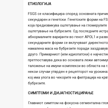
ЕТИОЛОГИЈА
FSGS се класифицира според основната причина
секундарен и генетски. Генетските форми на F
која предизвикува оштетување на гломерулите и
оштетување на бубрезите. Од последните истр
абнормалните варијанти во генот APOL1 и разв
секундарните форми се вклучуваат директното 
намалена маса на бубрезите поради заздравув
друго. Примарниот (или идиопатски) е најчести
претпоставува дека во основата лежи автоиму
таложење на имуни-комплекси во областа на гл
некои случаи утврден е рецепторот на урокина
кој има улога во чекорите на филтрација на кр
бубрезите.
СИМПТОМИ И ДИЈАГНОСТИЦИРАЊЕ
Главниот симптом на фокусна сегментална гло