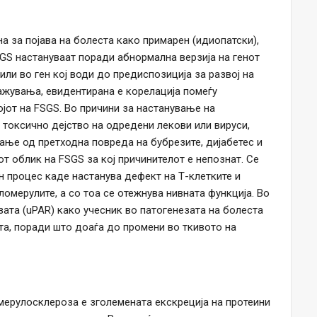
 за појава на болеста како примарен (идиопатски),
SGS настануваат поради абнормална верзија на генот
ли во ген кој води до предиспозиција за развој на
ажувања, евидентирана е корелација помеѓу
ојот на FSGS. Во причини за настанување на
токсично дејство на одредени лекови или вируси,
ање од претходна повреда на бубрезите, дијабетес и
от облик на FSGS за кој причинителот е непознат. Се
н процес каде настанува дефект на Т-клетките и
омерулите, а со тоа се отежнува нивната функција. Во
зата (uPAR) како учесник во патогенезата на болеста
вта, поради што доаѓа до промени во ткивото на
мерулосклероза е зголемената екскреција на протеини