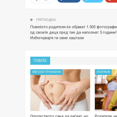
ПРЕТХОДНО
Повеќето родители ќе објават 1.500 фотографи
од своите деца пред тие да наполнат 5 години!
Избегнувајте ги овие хаштази
ПОВЕЌЕ
ЖЕНСКИ ПРИКАЗНИ
ИСХРАНА
Општеството сака да раѓаат, но
Родители, н