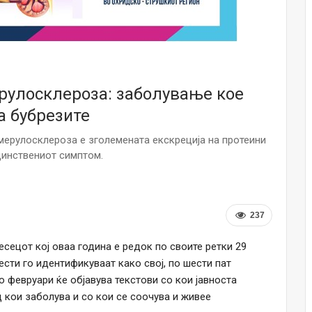
Малолетниците ќе бидат офлајн до
15-тата година: Франција воведе
забрана за…
Мајка и Дете
Јул 23, 2026
рулосклероза: заболување кое
а бубрезите
Нов тест од крвта би можел да го
открие ризикот од Алцхајмер
многу…
мерулосклероза е зголемената екскреција на протеини
Јул 22, 2026
единствениот симптом.
Австралијка роди четири
идентични ќерки: Чудо што се
случува еднаш на…
237
Јул 21, 2026
есецот кој оваа година е редок по своите ретки 29
И многу среќа не е на арно! Жена
ести го идентификуваат како свој, по шести пат
завршила на Итна помош по
свадбата на…
о февруари ќе објавува текстови со кои јавноста
Јул 20, 2026
д кои заболува и со кои се соочува и живее