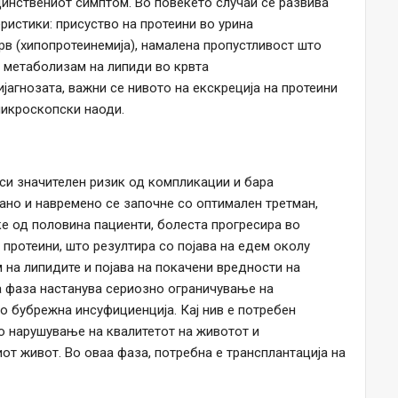
единствениот симптом. Во повеќето случаи се развива
ристики: присуство на протеини во урина
крв (хипопротеинемија), намалена пропустливост што
н метаболизам на липиди во крвта
јагнозата, важни се нивото на екскреција на протеини
микроскопски наоди.
и значителен ризик од компликации и бара
ано и навремено се започне со оптимален третман,
ќе од половина пациенти, болеста прогресира во
протеини, што резултира со појава на едем околу
 на липидите и појава на покачени вредности на
а фаза настанува сериозно ограничување на
во бубрежна инсуфициенција. Кај нив е потребен
о нарушување на квалитетот на животот и
т живот. Во оваа фаза, потребна е трансплантација на