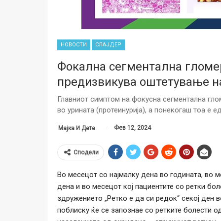
НОВОСТИ
СЛАЈДЕР
Фокална сегментална гломе
предизвикува оштетување н
Главниот симптом на фокусна сегментална гло
во урината (протеинурија), а понекогаш тоа е 
Фев 12, 2024
Мајка И Дете
Сподели
Во месецот со најмалку дена во годината, во м
дена и во месецот кој пациентите со ретки бол
здружението „Ретко е да си редок“ секој ден в
поблиску ќе се запознае со ретките болести о