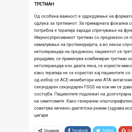
ТРЕТМАН
Од особена важност е одредување на формата 
одлука за третманот. За примарната фокална 
потребна е терапија заради спречување на фу
Имуносупресивниот третман со преднизон се п
намалување на протеинуријата, а во некои случ
нетолеранција на преднизон, пациентот се тре
рецидиви, се применува комбиниран третман на
нетолеранција кон двата лека, се користи ми
како терапија не се користат кај пациентите с
од избор се ACE-инхибитори или АТА-антагонист
секундарен секундарен FSGS на кои им се дав
состојба. Пациентите подлежат на долготрајна 
на симптомите. Како генерални општоприфатени
советува хигиено-диететски режим (здрава исх
цигари.
Facebook
Twitter
Go
Сподели