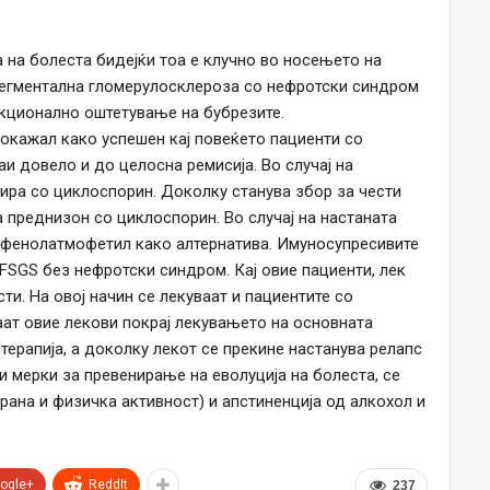
на болеста бидејќи тоа е клучно во носењето на
сегментална гломерулосклероза со нефротски синдром
нкционално оштетување на бубрезите.
окажал како успешен кај повеќето пациенти со
аи довело и до целосна ремисија. Во случај на
тира со циклоспорин. Доколку станува збор за чести
 преднизон со циклоспорин. Во случај на настаната
кофенолатмофетил како алтернатива. Имуносупресивите
о FSGS без нефротски синдром. Кај овие пациенти, лек
и. На овој начин се лекуваат и пациентите со
аат овие лекови покрај лекувањето на основната
терапија, а доколку лекот се прекине настанува релапс
 мерки за превенирање на еволуција на болеста, се
рана и физичка активност) и апстиненција од алкохол и
ogle+
ReddIt
237