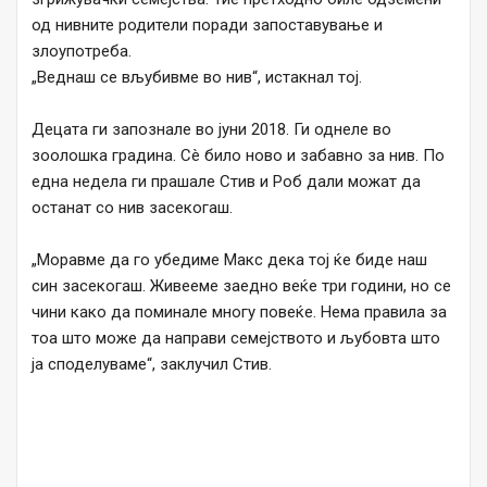
од нивните родители поради запоставување и
злоупотреба.
„Веднаш се вљубивме во нив“, истакнал тој.
Децата ги запознале во јуни 2018. Ги однеле во
зоолошка градина. Сè било ново и забавно за нив. По
една недела ги прашале Стив и Роб дали можат да
останат со нив засекогаш.
„Моравме да го убедиме Макс дека тој ќе биде наш
син засекогаш. Живееме заедно веќе три години, но се
чини како да поминале многу повеќе. Нема правила за
тоа што може да направи семејството и љубовта што
ја споделуваме“, заклучил Стив.