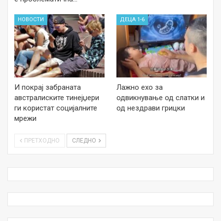
НОВОСТИ
ДЕЦА 1-6
И покрај забраната
Лажно ехо за
австралиските тинејџери
одвикнување од слатки и
ги користат социјалните
од нездрави грицки
мрежи
ПРЕТХОДНО
СЛЕДНО