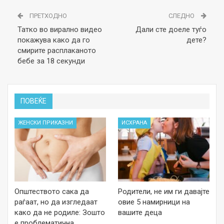
ПРЕТХОДНО
СЛЕДНО
Татко во вирално видео
Дали сте доеле туѓо
покажува како да го
дете?
смирите расплаканото
бебе за 18 секунди
ПОВЕЌЕ
ЖЕНСКИ ПРИКАЗНИ
ИСХРАНА
Општеството сака да
Родители, не им ги давајте
раѓаат, но да изгледаат
овие 5 намирници на
како да не родиле: Зошто
вашите деца
е проблематична…