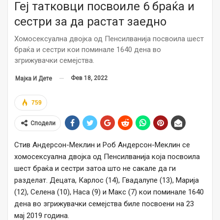
Геј татковци посвоиле 6 браќа и
сестри за да растат заедно
Хомосексуална двојка од Пенсилванија посвоила шест
браќа и сестри кои поминале 1640 дена во
згрижувачки семејства.
Фев 18, 2022
Мајка И Дете
759
Сподели
Стив Андерсон-Меклин и Роб Андерсон-Меклин се
хомосексуална двојка од Пенсилванија која посвоила
шест браќа и сестри затоа што не сакале да ги
разделат. Децата, Карлос (14), Гвадалупе (13), Марија
(12), Селена (10), Наса (9) и Макс (7) кои поминале 1640
дена во згрижувачки семејства биле посвоени на 23
мај 2019 година.