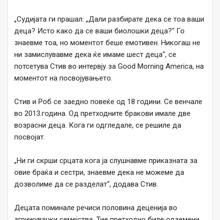
„Судијата ги прашал: „Дали разбирате дека се тоа ваши
деца? Исто како да се ваши биолошки деца?“ Го
знаевме тоа, но моментот беше емотивен. Никогаш не
ни замислувавме дека ќе имаме шест деца“, се
потсетува Стив во интервју за Good Morning America, на
моментот на посвојувањето.
Стив и Роб се заедно повеќе од 18 години. Се венчале
во 2013.година. Од претходните бракови имале две
возрасни деца. Кога ги одгледале, се решиле да
посвојат.
„Ни ги скрши срцата кога ја слушнавме приказната за
овие браќа и сестри, знаевме дека не можеме да
дозволиме да се разделат“, додава Стив.
Децата поминале речиси половина деценија во
згрижувачки семејства. Тие претходно биле одземени