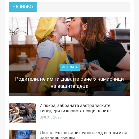
НАЈНОВО
ИСХРАНА
Родители, не им ги давајте овие 5 намирници
на вашите деца
И покрај забраната австралиските
тинејџери ги користат социјалните…
Јул 31, 2026
Лажно ехо за одвикнување од слатки и од
нездрави грицки