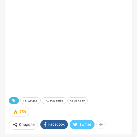
геј двојка
посвојување
семејство
759
Facebook
Twitter
Сподели