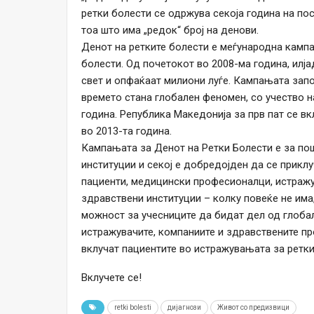
ретки болести се одржува секоја година на по
тоа што има „редок“ број на денови.
Денот на ретките болести е меѓународна кампа
болести. Од почетокот во 2008-ма година, илј
свет и опфаќаат милиони луѓе. Кампањата запо
времето стана глобален феномен, со учество на
година. Република Македонија за прв пат се в
во 2013-та година.
Кампањата за Денот на Ретки Болести е за пош
институции и секој е добредојден да се приклу
пациенти, медицински професионалци, истражув
здравствени институции – колку повеќе не има
можност за учесниците да бидат дел од глобал
истражувачите, компаниите и здравствените п
вклучат пациентите во истражувањата за ретки
Вклучете се!
retki bolesti
дијагнози
Живот со предизвици