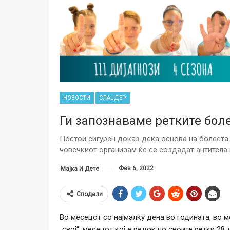
НОВОСТИ
СЛАЈДЕР
Ги запознаваме ретките бол
Постои сигурен доказ дека основа на болеста 
човечкиот организам ќе се создадат антитела п
Фев 6, 2022
Мајка И Дете
Сподели
Во месецот со најмалку дена во годината, во м
„свој“, месецот кој е редок по своите ретки 28 