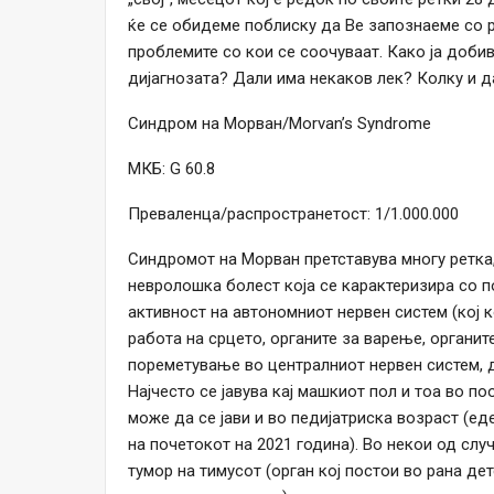
ќе се обидеме поблиску да Ве запознаеме со р
проблемите со кои се соочуваат. Како ја доби
дијагнозата? Дали има некаков лек? Колку и 
Синдром на Морван/Morvan’s Syndrome
МКБ: G 60.8
Преваленца/распространетост: 1/1.000.000
Синдромот на Морван претставува многу ретка
невролошка болест која се карактеризира со п
активност на автономниот нервен систем (кој 
работа на срцето, органите за варење, органите
пореметување во централниот нервен систем, 
Најчесто се јавува кај машкиот пол и тоа во п
може да се јави и во педијатриска возраст (ед
на почетокот на 2021 година). Во некои од сл
тумор на тимусот (орган кој постои во рана де