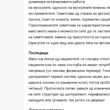
доминира незапирливата работа
на мускулите, односно на мускулните влакна, н
екстремитетите. Симптоми од страна на автон
треска, осип по кожата, запек, пореметен срцев
Гореспоменатите симптоми се карактеристични
иако многу мала е можноста сите да се застапе
на симптомите зависи од присутноста на горес
(присутни се еден вид или двата типа на автоан
Последици:
Иако кај некои од пациентите се случува спон
пациенти кои по оваа состојба ќе имаат потре
лекување (со лекови, физикална терапија). Ге
централниот нервен систем, односно може да 
широка основа со раширени нозе), потоа проб
читање). Прогнозата сепак зависи од клинички
на сите структури од централниот, периферниот
нападите или грчевите, тие ретко се јавуваат.