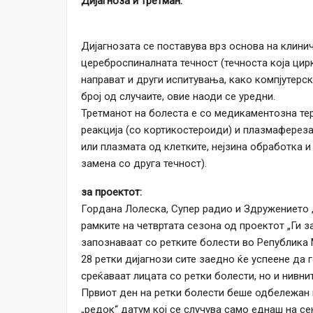
Дијагноза и третман:
Дијагнозата се поставува врз основа на клини
цереброспиналната течност (течноста која цир
направат и други испитувања, како компјутерск
број од случаите, овие наоди се уредни.
Третманот на болеста е со медикаментозна тер
реакција (со кортикостероиди) и плазмафереза
или плазмата од клетките, нејзина обработка и
замена со друга течност).
за проектот:
Гордана Лолеска, Супер радио и Здружението „
рамките на четвртата сезона од проектот „Ги з
запознаваат со ретките болести во Република 
28 ретки дијагнози сите заедно ќе успеене да 
среќаваат лицата со ретки болести, но и нивнит
Првиот ден на ретки болести беше одбележан в
„редок“ датум кој се случува само еднаш на се