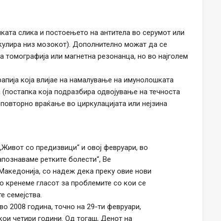
чката слика и постоењето на антитела во серумот или
кулира низ мозокот). Дополнително можат да се
а томографија или магнетна резонанца, но во најголем
апија која влијае на намалување на имунолошката
 (постапка која подразбира одвојување на течноста
 повторно враќање во циркулацијата или нејзина
Живот со предизвици“ и овој февруари, во
апознаваме ретките болести“, Ве
Македонија, со надеж дека преку овие нови
го кренеме гласот за проблемите со кои се
е семејства.
о 2008 година, точно на 29-ти февруари,
кои четири години. Од тогаш, Денот на