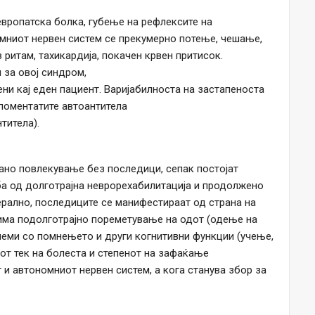
европатска болка, губење на рефлексите на
омниот нервен систем се прекумерно потење, чешање,
 ритам, тахикардија, покачен крвен притисок.
 за овој синдром,
ни кај еден пациент. Варијабилноста на застапеноста
поментатите автоантитела
титела).
тано повлекување без последици, сепак постојат
ба од долготрајна неврорехабилитација и продолжено
нерално, последиците се манифестираат од страна на
има подолготрајно пореметување на одот (одење на
леми со помнењето и други когнитивни функции (учење,
от тек на болеста и степенот на зафаќање
 и автономниот нервен систем, а кога станува збор за