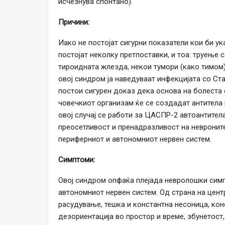
исчезнува спонтано).
Причини:
Иако не постојат сигурни показатели кои би ук
постојат неколку претпоставки, и тоа: труење 
тироидната жлезда, некои тумори (како тимом),
овој синдром ја наведуваат инфекцијата со Ст
постои сигурен доказ дека основа на болеста 
човечкиот организам ќе се создадат антитела п
овој случај се работи за ЦАСПР-2 автоантител
преосетливост и пренадразливост на невронит
периферниот и автономниот нервен систем.
Симптоми:
Овој синдром опфаќа плејада невролошки симп
автономниот нервен систем. Од страна на цен
расудување, тешка и константна несоница, кон
дезориентација во простор и време, збунетост