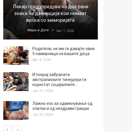
Лекар предупредува на два рани
26
знака на деменција кои немаат
благода
врска со меморијата
Мајка и Дете
М
Авг 7, 2026
Родители, не им ги давајте овие
5 намирници на вашите деца
Авг 4, 2026
И покрај забраната
австралиските тинејџери ги
користат социјалните…
Јул 31, 2026
Лажно ехо за одвикнување од
слатки и од нездрави грицки
Јул 29, 2026