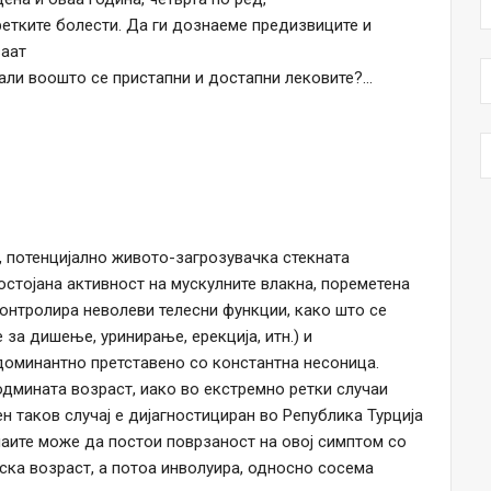
етките болести. Да ги дознаеме предизвиците и
ваат
дали воошто се пристапни и достапни лековите?…
, потенцијално живото-загрозувачка стекната
остојана активност на мускулните влакна, пореметена
контролира неволеви телесни функции, како што се
 за дишење, уринирање, ерекција, итн.) и
доминантно претставено со константна несоница.
оодмината возраст, иако во екстремно ретки случаи
ен таков случај е дијагностициран во Република Турција
учаите може да постои поврзаност на овој симптом со
тска возраст, а потоа инволуира, односно сосема