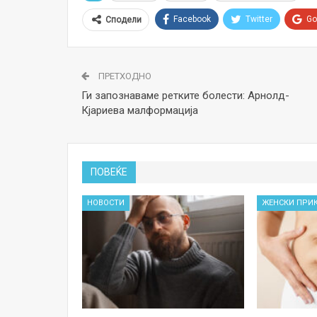
Facebook
Twitter
Go
Сподели
ПРЕТХОДНО
Ги запознаваме ретките болести: Арнолд-
Кјариева малформација
ПОВЕЌЕ
НОВОСТИ
ЖЕНСКИ ПРИ