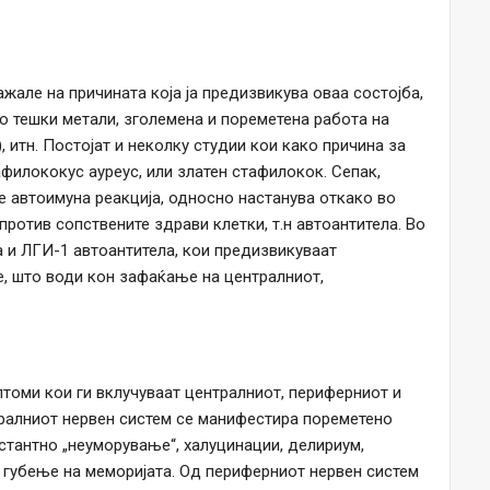
ажале на причината која ја предизвикува оваа состојба,
со тешки метали, зголемена и пореметена работа на
 итн. Постојат и неколку студии кои како причина за
афилококус ауреус, или златен стафилокок. Сепак,
е автоимуна реакција, односно настанува откако во
ротив сопствените здрави клетки, т.н автоантитела. Во
а и ЛГИ-1 автоантитела, кои предизвикуваат
е, што води кон зафаќање на централниот,
томи кои ги вклучуваат централниот, периферниот и
тралниот нервен систем се манифестира пореметено
стантно „неуморување“, халуцинации, делириум,
, губење на меморијата. Од периферниот нервен систем