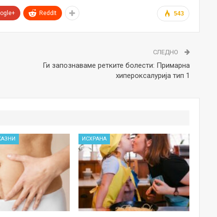
ogle+
ReddIt
543
СЛЕДНО
Ги запознаваме ретките болести: Примарна
хипероксалурија тип 1
КАЗНИ
ИСХРАНА