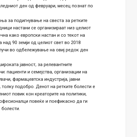
следниот ден од февруари, месец познат по
ња за подигнување на свеста за ретките
адници настани се организираат низ целиот
чна како европски настан и со текот на
 над 90 земји од целиот свет во 2018
клучи во одбележување на овиј редок ден
ироката јавност, за релевантните
чи: пациенти и семејства, организации на
ачи, фармацевтска индустрија, јавни
, толку подобро. Денот на ретките болести е
ниот повик кон креаторите на политики,
рофесионалци повеќе и поефикасно да ги
 болести.