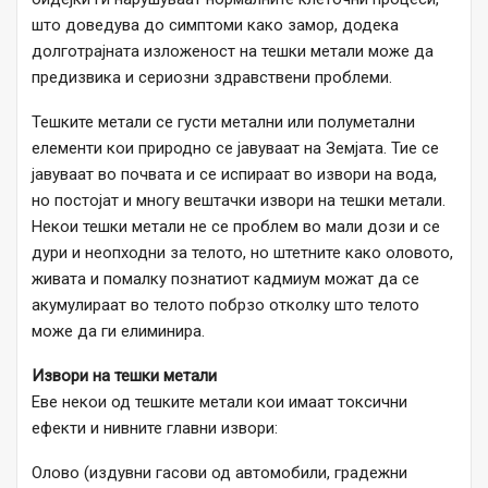
што доведува до симптоми како замор, додека
долготрајната изложеност на тешки метали може да
предизвика и сериозни здравствени проблеми.
Тешките метали се густи метални или полуметални
елементи кои природно се јавуваат на Земјата. Тие се
јавуваат во почвата и се испираат во извори на вода,
но постојат и многу вештачки извори на тешки метали.
Некои тешки метали не се проблем во мали дози и се
дури и неопходни за телото, но штетните како оловото,
живата и помалку познатиот кадмиум можат да се
акумулираат во телото побрзо отколку што телото
може да ги елиминира.
Извори на тешки метали
Еве некои од тешките метали кои имаат токсични
ефекти и нивните главни извори:
Олово (издувни гасови од автомобили, градежни