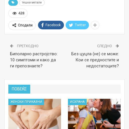
тешки метали
428
Facebook
Twitter
Сподели
ПРЕТХОДНО
СЛЕДНО
Биполарно растројство:
Без цуцла (не) се може:
10 симптоми и како да
Кои се предностите и
ги препознаете?
недостатоците?
ПОВЕЌЕ
ЖЕНСКИ ПРИКАЗНИ
ИСХРАНА