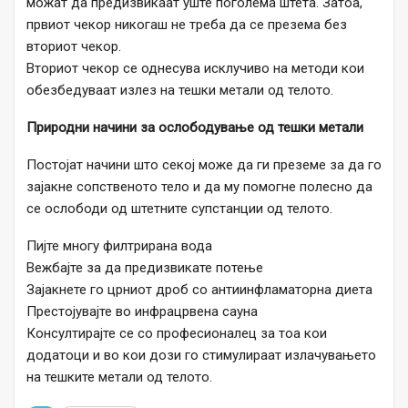
можат да предизвикаат уште поголема штета. Затоа,
првиот чекор никогаш не треба да се презема без
вториот чекор.
Вториот чекор се однесува исклучиво на методи кои
обезбедуваат излез на тешки метали од телото.
Природни начини за ослободување од тешки метали
Постојат начини што секој може да ги преземе за да го
зајакне сопственото тело и да му помогне полесно да
се ослободи од штетните супстанции од телото.
Пијте многу филтрирана вода
Вежбајте за да предизвикате потење
Зајакнете го црниот дроб со антиинфламаторна диета
Престојувајте во инфрацрвена сауна
Консултирајте се со професионалец за тоа кои
додатоци и во кои дози го стимулираат излачувањето
на тешките метали од телото.