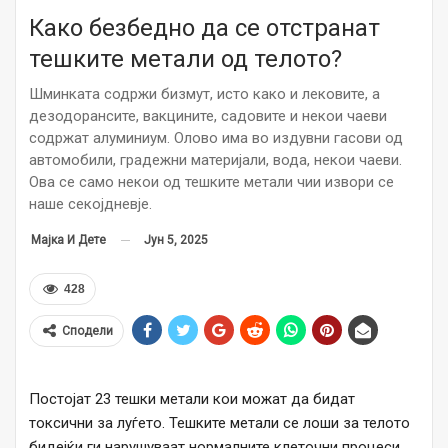
Како безбедно да се отстранат
тешките метали од телото?
Шминката содржи бизмут, исто како и лековите, а
дезодорансите, вакцините, садовите и некои чаеви
содржат алуминиум. Олово има во издувни гасови од
автомобили, градежни материјали, вода, некои чаеви.
Ова се само некои од тешките метали чии извори се
наше секојдневје.
Јун 5, 2025
Мајка И Дете
428
Сподели
Постојат 23 тешки метали кои можат да бидат
токсични за луѓето. Тешките метали се лоши за телото
бидејќи ги нарушуваат нормалните клеточни процеси,