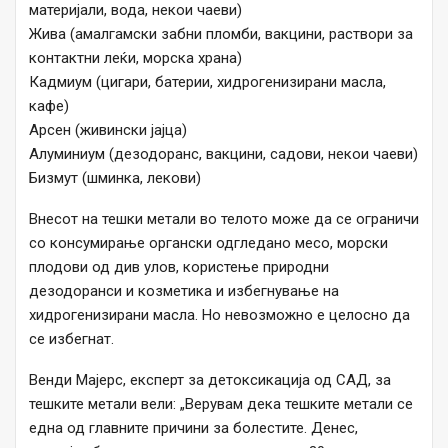
материјали, вода, некои чаеви)
Жива (амалгамски забни пломби, вакцини, раствори за
контактни леќи, морска храна)
Кадмиум (цигари, батерии, хидрогенизирани масла,
кафе)
Арсен (живински јајца)
Алуминиум (дезодоранс, вакцини, садови, некои чаеви)
Бизмут (шминка, лекови)
Внесот на тешки метали во телото може да се ограничи
со консумирање органски одгледано месо, морски
плодови од див улов, користење природни
дезодоранси и козметика и избегнување на
хидрогенизирани масла. Но невозможно е целосно да
се избегнат.
Венди Мајерс, експерт за детоксикација од САД, за
тешките метали вели: „Верувам дека тешките метали се
една од главните причини за болестите. Денес,