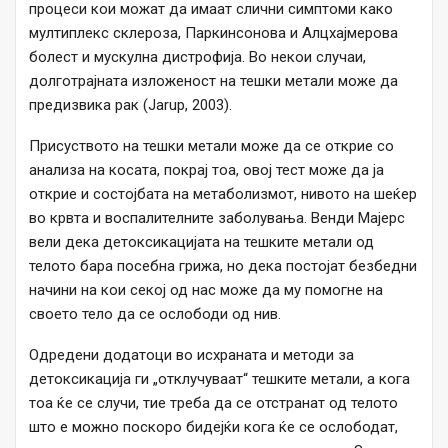
процеси кои можат да имаат слични симптоми како
мултиплекс склероза, Паркинсонова и Алцхајмерова
болест и мускулна дистрофија. Во некои случаи,
долготрајната изложеност на тешки метали може да
предизвика рак (Jarup, 2003).
Присуството на тешки метали може да се открие со
анализа на косата, покрај тоа, овој тест може да ја
открие и состојбата на метаболизмот, нивото на шеќер
во крвта и воспалителните заболувања. Венди Мајерс
вели дека детоксикацијата на тешките метали од
телото бара посебна грижа, но дека постојат безбедни
начини на кои секој од нас може да му помогне на
своето тело да се ослободи од нив.
Одредени додатоци во исхраната и методи за
детоксикација ги „отклучуваат“ тешките метали, а кога
тоа ќе се случи, тие треба да се отстранат од телото
што е можно поскоро бидејќи кога ќе се ослободат,