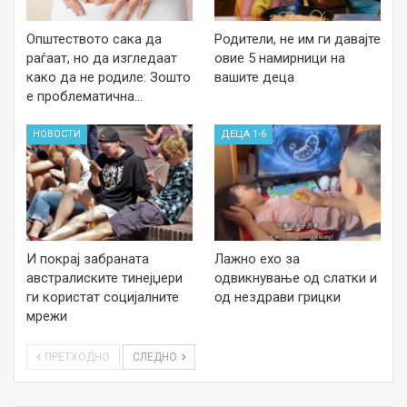
Општеството сака да
Родители, не им ги давајте
раѓаат, но да изгледаат
овие 5 намирници на
како да не родиле: Зошто
вашите деца
е проблематична…
НОВОСТИ
ДЕЦА 1-6
И покрај забраната
Лажно ехо за
австралиските тинејџери
одвикнување од слатки и
ги користат социјалните
од нездрави грицки
мрежи
ПРЕТХОДНО
СЛЕДНО