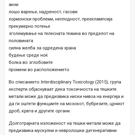
акни
лошо варење, надуеност, гасови
хормонски проблеми, неплодност, прееклампсија
прекумерно потење
зголемување на телесната тежина во пределот на
половината
силна желба за одредена храна
будење среде ноќ
болка во зглобовите
промени во расположението
Во списанието Interdisciplinary Toxicology (2015), група
експерти објаснуваат дека токсичноста на тешките
метали може да предизвика ниски нивоа на енергија и
да ги оштети функциите на мозокот, бубрезите, црниот
дроб, крвта и другите органи.
Долготрајната изложеност на тешки метали може да
предизвика мускулни и невролошки дегенеративни