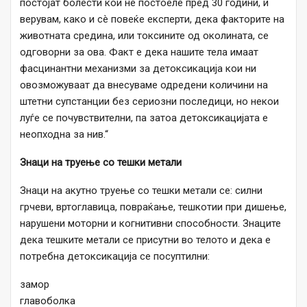
постојат болести кои не постоеле пред 30 години, и
верувам, како и сè повеќе експерти, дека факторите на
животната средина, или токсините од околината, се
одговорни за ова. Факт е дека нашите тела имаат
фасцинантни механизми за детоксикација кои ни
овозможуваат да внесуваме одредени количини на
штетни супстанции без сериозни последици, но некои
луѓе се почувствителни, па затоа детоксикацијата е
неопходна за нив.“
Знаци на труење со тешки метали
Знаци на акутно труење со тешки метали се: силни
грчеви, вртоглавица, повраќање, тешкотии при дишење,
нарушени моторни и когнитивни способности. Знаците
дека тешките метали се присутни во телото и дека е
потребна детоксикација се посуптилни:
замор
главоболка