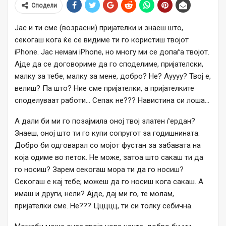
Сподели
Јас и ти сме (возрасни) пријателки и знаеш што,
секогаш кога ќе се видиме ти го користиш твојот
iPhone. Јас немам iPhone, но многу ми се допаѓа твојот.
Ајде да се договориме да го споделиме, пријателски,
малку за тебе, малку за мене, добро? Не? Ауууу? Твој е,
велиш? Па што? Ние сме пријателки, а пријателките
споделуваат работи… Сепак не??? Навистина си лоша…
А дали би ми го позајмила оној твој златен ѓердан?
Знаеш, оној што ти го купи сопругот за годишнината.
Добро би одговарал со мојот фустан за забавата на
која одиме во петок. Не може, затоа што сакаш ти да
го носиш? Зарем секогаш мора ти да го носиш?
Секогаш е кај тебе; можеш да го носиш кога сакаш. А
имаш и други, нели? Ајде, дај ми го, те молам,
пријателки сме. Не??? Ццццц, ти си толку себична.