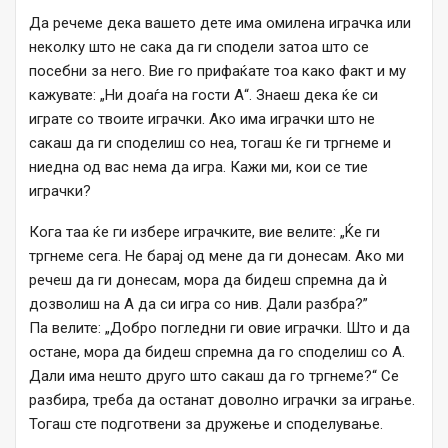
Да речеме дека вашето дете има омилена играчка или
неколку што не сака да ги сподели затоа што се
посебни за него. Вие го прифаќате тоа како факт и му
кажувате: „Ни доаѓа на гости А“. Знаеш дека ќе си
играте со твоите играчки. Ако има играчки што не
сакаш да ги споделиш со неа, тогаш ќе ги тргнеме и
ниедна од вас нема да игра. Кажи ми, кои се тие
играчки?
Кога таа ќе ги избере играчките, вие велите: „Ќе ги
тргнеме сега. Не барај од мене да ги донесам. Ако ми
речеш да ги донесам, мора да бидеш спремна да ѝ
дозволиш на А да си игра со нив. Дали разбра?”
Па велите: „Добро погледни ги овие играчки. Што и да
остане, мора да бидеш спремна да го споделиш со А.
Дали има нешто друго што сакаш да го тргнеме?“ Се
разбира, треба да останат доволно играчки за играње.
Тогаш сте подготвени за дружење и споделување.