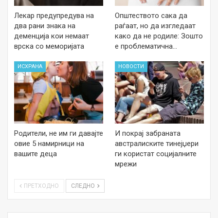
Лекар предупредува на
Општеството сака да
два рани знака на
раѓаат, но да изгледаат
деменција кои немаат
како да не родиле: Зошто
врска со меморијата
е проблематична…
ИСХРАНА
НОВОСТИ
Родители, не им ги давајте
И покрај забраната
овие 5 намирници на
австралиските тинејџери
вашите деца
ги користат социјалните
мрежи
ПРЕТХОДНО
СЛЕДНО