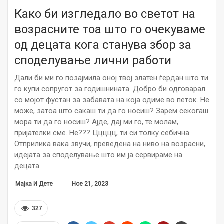
Како би изгледало во светот на
возрасните тоа што го очекуваме
од децата кога станува збор за
споделување лични работи
Дали би ми го позајмила оној твој златен ѓердан што ти
го купи сопругот за годишнината. Добро би одговарал
со мојот фустан за забавата на која одиме во петок. Не
може, затоа што сакаш ти да го носиш? Зарем секогаш
мора ти да го носиш? Ајде, дај ми го, те молам,
пријателки сме. Не??? Ццццц, ти си толку себична.
Отприлика вака звучи, преведена на ниво на возрасни,
идејата за споделување што им ја сервираме на
децата.
Ное 21, 2023
Мајка И Дете
327