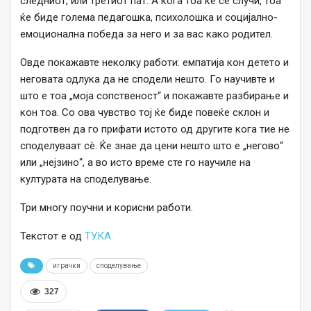
следниот, или третиот пат. А кога тоа ќе се случи, тоа
ќе биде голема педагошка, психолошка и социјално-
емоционална победа за него и за вас како родител.
Овде покажавте неколку работи: емпатија кон детето и
неговата одлука да не сподели нешто. Го научивте и
што е тоа „моја сопственост“ и покажавте разбирање и
кон тоа. Со ова чувство тој ќе биде повеќе склон и
подготвен да го прифати истото од другите кога тие не
споделуваат сè. Ќе знае да цени нешто што е „негово“
или „нејзино“, а во исто време сте го научиле на
културата на споделување.
Три многу поучни и корисни работи.
Текстот е од
ТУКА.
играчки
споделување
327