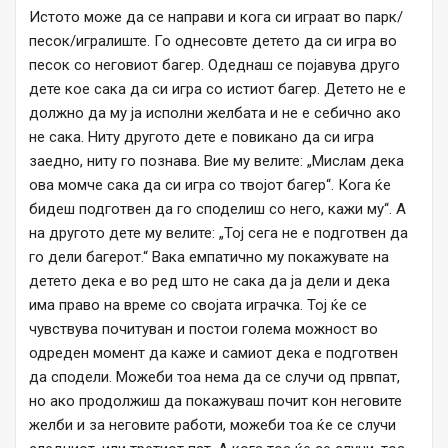
Истото може да се направи и кога си играат во парк/
песок/игралиште. Го однесовте детето да си игра во
песок со неговиот багер. Одеднаш се појавува друго
дете кое сака да си игра со истиот багер. Детето не е
должно да му ја исполни желбата и не е себично ако
не сака. Ниту другото дете е повикано да си игра
заедно, ниту го познава. Вие му велите: „Мислам дека
ова момче сака да си игра со твојот багер“. Кога ќе
бидеш подготвен да го споделиш со него, кажи му“. А
на другото дете му велите: „Тој сега не е подготвен да
го дели багерот.“ Вака емпатично му покажувате на
детето дека е во ред што не сака да ја дели и дека
има право на време со својата играчка. Тој ќе се
чувствува почитуван и постои голема можност во
одреден момент да каже и самиот дека е подготвен
да сподели. Можеби тоа нема да се случи од првпат,
но ако продолжиш да покажуваш почит кон неговите
желби и за неговите работи, можеби тоа ќе се случи