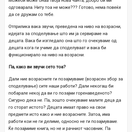
Можеби може онаа твоја нова чанта, добро би ми
одговарала. Ниту тоа не може??? Готово, нема повеќе
да се дружам со тебе.
Отприлика вака звучи, преведена на ниво на возрасни,
идејата за споделување што им ја сервираме на
децата. Вака би изгледало она што го очекуваме од
децата кога ги учиме да споделуваат и вака би
функционирало на ниво на возрасни.
Па, како ви звучи сето тоа?
Дали ние возрасните ги позајмуваме (возрасен збор за
споделување) сите наши работи? Дали некогаш би
побарале некој да ви го позајми горенаведеното?
Сигурно дека не. Па, зошто очекуваме малите деца да
го сторат истото? Децата имаат право на свои
предмети исто како и ние возрасните. Затоа, има
работи кои не ги делиме, односно не ги позајмуваме.
Ќе позајмиме книга, но не и рачниот часовник. Па