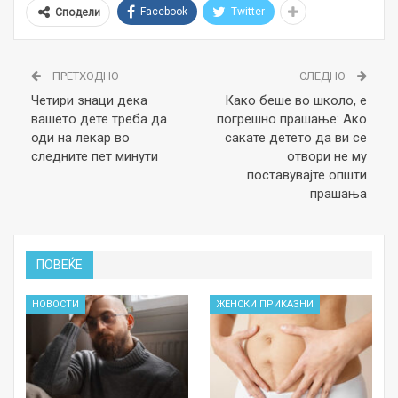
Facebook
Twitter
Сподели
ПРЕТХОДНО
СЛЕДНО
Четири знаци дека
Како беше во школо, е
вашето дете треба да
погрешно прашање: Ако
оди на лекар во
сакате детето да ви се
следните пет минути
отвори не му
поставувајте општи
прашања
ПОВЕЌЕ
НОВОСТИ
ЖЕНСКИ ПРИКАЗНИ