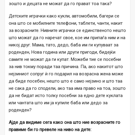
зошто и децата не можат да го прават тоа така?
Детските играчки како кукли, автомобили, багери се
она што се мобилните телефони, таблети, чанти, накит
за возрасните. Нивните играчки се единственото нешто
што можат да го наречат свое, кое им припаѓа ним и на
никој друг. Мама, тато, дедо, баба им ги купуваат за
роденден, Нова година или други пригоди, бидејќи
самите не можат да ги купат. Можеби тие се посебни
за нив токму поради таа причина. Па, ако накитот што
нејзиниот сопруг ѝ го подарил на возрасна жена може
да биде посебен, нешто што е само нејзино и што таа
не сака да го сподели, ако таа има право на тоа, зошто
да не бидат исто толку посебни за едно дете куклата
или чантата што им ја купиле баба или дедо за
роденден?
Ајде да видиме сега како она што ние возрасните го
правиме би го превеле на ниво на дете: