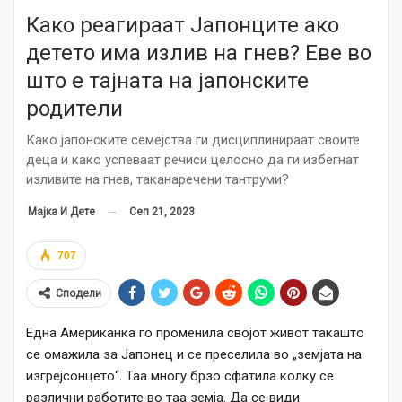
Како реагираат Јапонците ако
детето има излив на гнев? Еве во
што е тајната на јапонските
родители
Како јапонските семејства ги дисциплинираат своите
деца и како успеваат речиси целосно да ги избегнат
изливите на гнев, таканаречени тантруми?
Сеп 21, 2023
Мајка И Дете
707
Сподели
Една Американка го променила својот живот такашто
се омажила за Јапонец и се преселила во „земјата на
изгрејсонцето“. Таа многу брзо сфатила колку се
различни работите во таа земја. Да се види