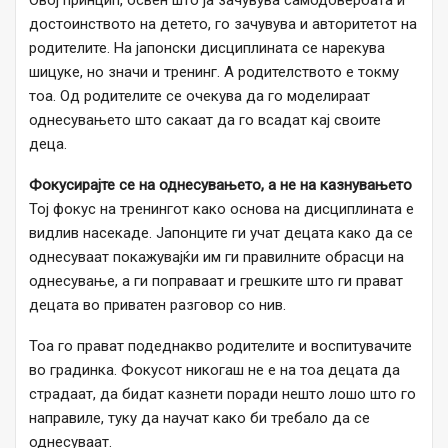
Овој принцип, освен што ја зачувува самодовербата и
достоинството на детето, го зачувува и авторитетот на
родителите. На јапонски дисциплината се нарекува
шицуке, но значи и тренинг. А родителството е токму
тоа. Од родителите се очекува да го моделираат
однесувањето што сакаат да го всадат кај своите
деца.
Фокусирајте се на однесувањето, а не на казнувањето
Тој фокус на тренингот како основа на дисциплината е
видлив насекаде. Јапонците ги учат децата како да се
однесуваат покажувајќи им ги правилните обрасци на
однесување, а ги поправаат и грешките што ги прават
децата во приватен разговор со нив.
Тоа го прават подеднакво родителите и воспитувачите
во градинка. Фокусот никогаш не е на тоа децата да
страдаат, да бидат казнети поради нешто лошо што го
направиле, туку да научат како би требало да се
однесуваат.