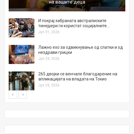
на вашите деца
И покрај забраната австралиските
тинејџери ги користат социјалните…
Јул 31, 2026
Лажно ехо за одвикнување од слатки и од
нездрави грицки
Јул 29, 2026
а
265 двојки се венчале благодарение на
апликацијата на владата на Токио
Јул 29, 2026