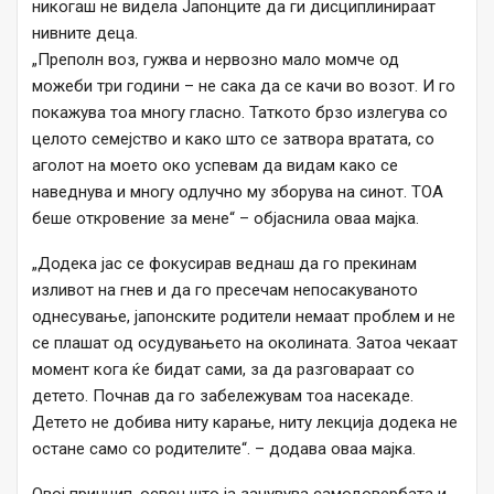
никогаш не видела Јапонците да ги дисциплинираат
нивните деца.
„Преполн воз, гужва и нервозно мало момче од
можеби три години – не сака да се качи во возот. И го
покажува тоа многу гласно. Таткото брзо излегува со
целото семејство и како што се затвора вратата, со
аголот на моето око успевам да видам како се
наведнува и многу одлучно му зборува на синот. ТОА
беше откровение за мене“ – објаснила оваа мајка.
„Додека јас се фокусирав веднаш да го прекинам
изливот на гнев и да го пресечам непосакуваното
однесување, јапонските родители немаат проблем и не
се плашат од осудувањето на околината. Затоа чекаат
момент кога ќе бидат сами, за да разговараат со
детето. Почнав да го забележувам тоа насекаде.
Детето не добива ниту карање, ниту лекција додека не
остане само со родителите“. – додава оваа мајка.