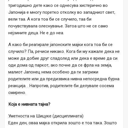
тригодишно дете како се однесува хистерично во
Јапонија е многу поретко отколку во западниот свет,
вели таа. А кога тоа би се случило, таа би
почувствувала олеснување. Затоа што не се само
нејзините деца. Не е до неа.
А како би реагирале јапонските мајки кога тоа би се
случило? Па, речиси никако. Кога би му кажале дека не
може да добие друг сладолед или дека е време да си
оди дома од паркот, ако почне да се фрла на земја,
малиот Јапонец нема особено да ги загрижи
родителите или да предизвика нивна непосредна бурна
реакција. . Напротив, родителите би делувале сосема
смирено.
Која е нивната тајна?
Уметноста на Шицуке (дисциплината)
Еден ден, оваа мајка открила зошто е тоа така. Зошто