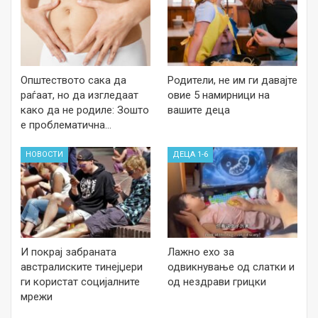
Општеството сака да
Родители, не им ги давајте
раѓаат, но да изгледаат
овие 5 намирници на
како да не родиле: Зошто
вашите деца
е проблематична…
НОВОСТИ
ДЕЦА 1-6
И покрај забраната
Лажно ехо за
австралиските тинејџери
одвикнување од слатки и
ги користат социјалните
од нездрави грицки
мрежи