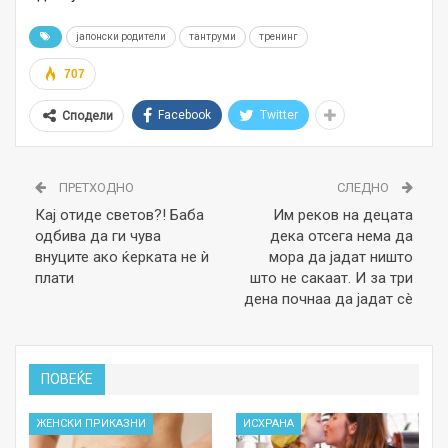
јапонски родители
тантруми
тренинг
707
Facebook
Twitter
Сподели
ПРЕТХОДНО
СЛЕДНО
Кај отиде светов?! Баба
Им реков на децата
одбива да ги чува
дека отсега нема да
внуците ако ќерката не ѝ
мора да јадат ништо
плати
што не сакаат. И за три
дена почнаа да јадат сè
ПОВЕЌЕ
ЖЕНСКИ ПРИКАЗНИ
ИСХРАНА