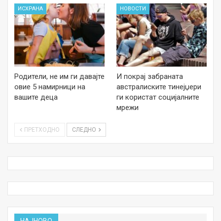
ИСХРАНА
НОВОСТИ
Родители, не им ги давајте
И покрај забраната
овие 5 намирници на
австралиските тинејџери
вашите деца
ги користат социјалните
мрежи
ПРЕТХОДНО
СЛЕДНО