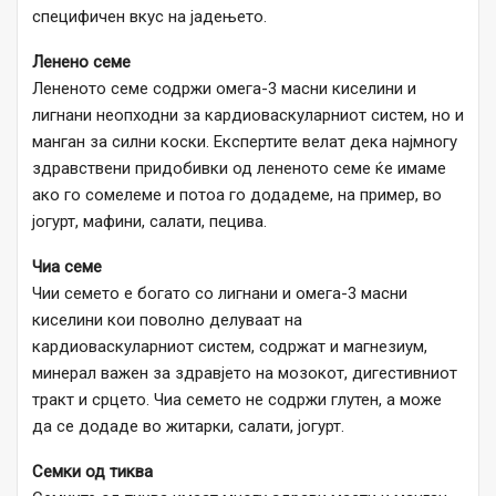
специфичен вкус на јадењето.
Ленено семе
Лененото семе содржи омега-3 масни киселини и
лигнани неопходни за кардиоваскуларниот систем, но и
манган за силни коски. Експертите велат дека најмногу
здравствени придобивки од лененото семе ќе имаме
ако го сомелеме и потоа го додадеме, на пример, во
јогурт, мафини, салати, пецива.
Чиа семе
Чии семето е богато со лигнани и омега-3 масни
киселини кои поволно делуваат на
кардиоваскуларниот систем, содржат и магнезиум,
минерал важен за здравјето на мозокот, дигестивниот
тракт и срцето. Чиа семето не содржи глутен, а може
да се додаде во житарки, салати, јогурт.
Семки од тиква