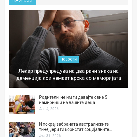
НАЈНОВО
НОВОСТИ
Лекар предупредува на два рани знака на
деменција кои немаат врска со меморијата
а
Родители, не им ги давајте овие 5
намирници на вашите деца
Авг 4, 2026
И покрај забраната австралиските
тинејџери ги користат социјалните…
Јул 31, 2026