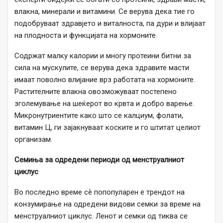
влакна, минерали и витамини. Се верува дека тие го
подобруваат здравјето и виталноста, па дури и влијаат
на плодноста и функцијата на хормоните.
Содржат малку калории и многу протеини битни за
сила на мускулите, се верува дека здравите масти
имаат поволно влијание врз работата на хормоните.
Растителните влакна овозможуваат постепено
зголемување на шеќерот во крвта и добро варење.
Микронутриентите како што се калциум, фолати,
витамин Ц, ги зајакнуваат коските и го штитат целиот
организам.
Семиња за одредени периоди од менструалниот
циклус
Во последно време сѐ попопуларен е трендот на
конзумирање на одредени видови семки за време на
менструалниот циклус. Ленот и семки од тиква се