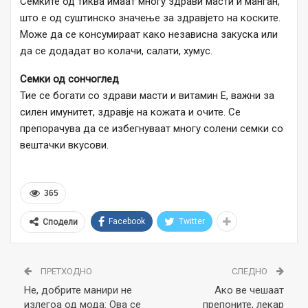
Семките од тиква имаат многу здрави масти и манган,
што е од суштинско значење за здравјето на коските.
Може да се консумираат како независна закуска или
да се додадат во колачи, салати, хумус.
Семки од сончоглед
Тие се богати со здрави масти и витамин Е, важни за
силен имунитет, здравје на кожата и очите. Се
препорачува да се избегнуваат многу солени семки со
вештачки вкусови.
365
Facebook
Twitter
Сподели
ПРЕТХОДНО
СЛЕДНО
Не, добрите манири не
Ако ве чешаат
излегоа од мода: Ова се
препоните, лекар