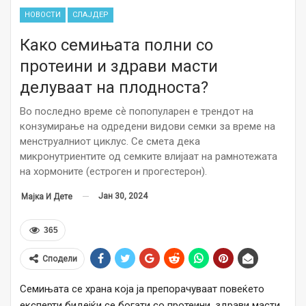
НОВОСТИ
СЛАЈДЕР
Како семињата полни со
протеини и здрави масти
делуваат на плодноста?
Во последно време сѐ попопуларен е трендот на
конзумирање на одредени видови семки за време на
менструалниот циклус. Се смета дека
микронутриентите од семките влијаат на рамнотежата
на хормоните (естроген и прогестерон).
Јан 30, 2024
Мајка И Дете
365
Сподели
Семињата се храна која ја препорачуваат повеќето
експерти бидејќи се богати со протеини, здрави масти,