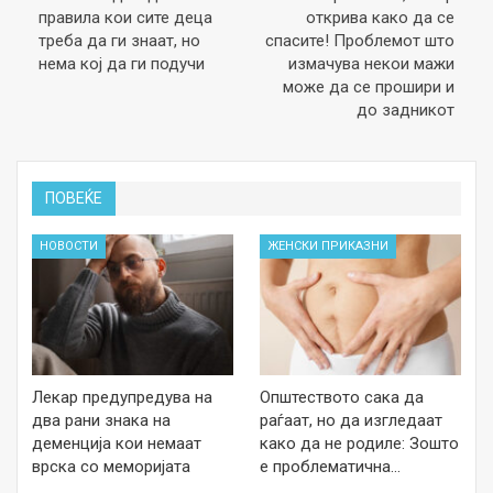
правила кои сите деца
открива како да се
треба да ги знаат, но
спасите! Проблемот што
нема кој да ги подучи
измачува некои мажи
може да се прошири и
до задникот
ПОВЕЌЕ
НОВОСТИ
ЖЕНСКИ ПРИКАЗНИ
Лекар предупредува на
Општеството сака да
два рани знака на
раѓаат, но да изгледаат
деменција кои немаат
како да не родиле: Зошто
врска со меморијата
е проблематична…