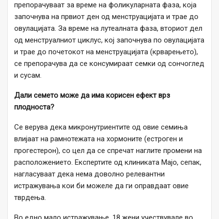
препорачуваат за време на фоликуларната фаза, која
започнува на првиот ден од менструацијата и трае до
овулацијата. За време на лутеалната фаза, вториот дел
од менструалниот циклус, кој започнува по овулацијата
и трае до почетокот на менструацијата (крварењето),
се препорачува да се консумираат семки од сончоглед
и сусам.
Дали семето може да има корисен ефект врз
плодноста?
Се верува дека микронутриентите од овие семиња
влијаат на рамнотежата на хормоните (естроген и
прогестерон), со цел да се спречат наглите промени на
расположението. Експертите од клиниката Мајо, сепак,
нагласуваат дека нема доволно релевантни
истражувања кои би можеле да ги оправдаат овие
тврдења.
Во едно мало истражување, 18 жени учествувале во