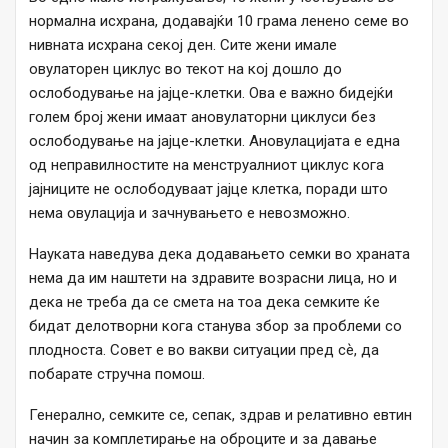
нормална исхрана, додавајќи 10 грама ленено семе во
нивната исхрана секој ден. Сите жени имале
овулаторен циклус во текот на кој дошло до
ослободување на јајце-клетки. Ова е важно бидејќи
голем број жени имаат ановулаторни циклуси без
ослободување на јајце-клетки. Ановулацијата е една
од неправилностите на менструалниот циклус кога
јајниците не ослободуваат јајце клетка, поради што
нема овулација и зачнувањето е невозможно.
Науката наведува дека додавањето семки во храната
нема да им наштети на здравите возрасни лица, но и
дека не треба да се смета на тоа дека семките ќе
бидат делотворни кога станува збор за проблеми со
плодноста. Совет е во вакви ситуации пред сѐ, да
побарате стручна помош.
Генерално, семките се, сепак, здрав и релативно евтин
начин за комплетирање на оброците и за давање