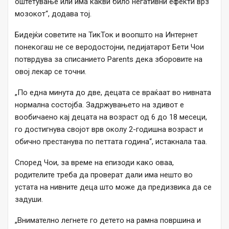
оштетување или има какви било негативни ефекти врз
мозокот“, додава тој.
Бидејќи советите на ТикТок и воопшто на Интернет
понекогаш не се веродостојни, педијатарот Бети Чои
потврдува за списанието Parents дека зборовите на
овој лекар се точни.
„По една минута до две, децата се враќаат во нивната
нормална состојба. Задржувањето на здивот е
вообичаено кај децата на возраст од 6 до 18 месеци,
го достигнува својот врв околу 2-годишна возраст и
обично престанува по петтата година“, истакнала таа.
Според Чои, за време на епизоди како оваа,
родителите треба да проверат дали има нешто во
устата на нивните деца што може да предизвика да се
задуши.
„Внимателно легнете го детето на рамна површина и