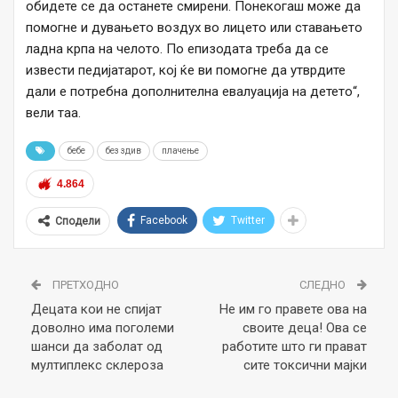
обидете се да останете смирени. Понекогаш може да
помогне и дувањето воздух во лицето или ставањето
ладна крпа на челото. По епизодата треба да се
извести педијатарот, кој ќе ви помогне да утврдите
дали е потребна дополнителна евалуација на детето“,
вели таа.
бебе
без здив
плачење
4.864
Facebook
Twitter
Сподели
ПРЕТХОДНО
СЛЕДНО
Децата кои не спијат
Не им го правете ова на
доволно има поголеми
своите деца! Ова се
шанси да заболат од
работите што ги прават
мултиплекс склероза
сите токсични мајки