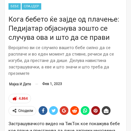
БЕБЕ
СЛАЈДЕР
Кога бебето ќе зајде од плачење:
Педијатар објаснува зошто се
случува ова и што да се прави
Веројатно ви се случило вашето бебе силно да се
расплаче и во еден момент да стивне, речиси да се
изгуби, да престане да дише. Делува навистина
застрашувачки, а еве и што значи и што треба да
преземете
Фев 1, 2023
Мајка И Дете
4.864
Сподели
Застрашувачкото видео на ТикТок кое покажува бебе
кое плаче и престанува да дише загрижи многумина.