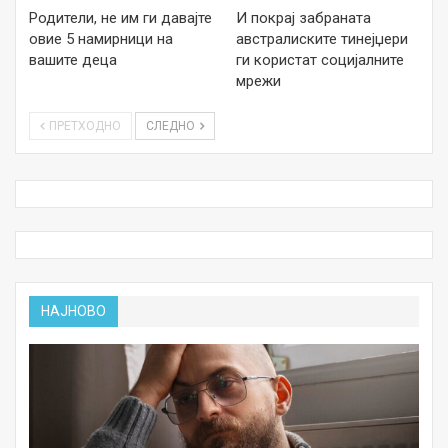
Родители, не им ги давајте
И покрај забраната
овие 5 намирници на
австралиските тинејџери
вашите деца
ги користат социјалните
мрежи
ПРЕТХОДНО
СЛЕДНО
НАЈНОВО