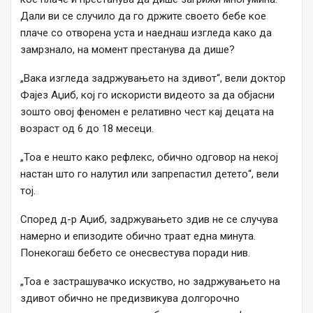
Дали ви се случило да го држите своето бебе кое
плаче со отворена уста и наеднаш изгледа како да
замрзнало, на момент престанува да дише?
„Вака изгледа задржувањето на здивот“, вели доктор
Фајез Аџиб, кој го искористи видеото за да објасни
зошто овој феномен е релативно чест кај децата на
возраст од 6 до 18 месеци.
„Тоа е нешто како рефлекс, обично одговор на некој
настан што го налутил или запрепастил детето“, вели
тој.
Според д-р Аџиб, задржувањето здив не се случува
намерно и епизодите обично траат една минута.
Понекогаш бебето се онесвестува поради нив.
„Тоа е застрашувачко искуство, но задржувањето на
здивот обично не предизвикува долгорочно