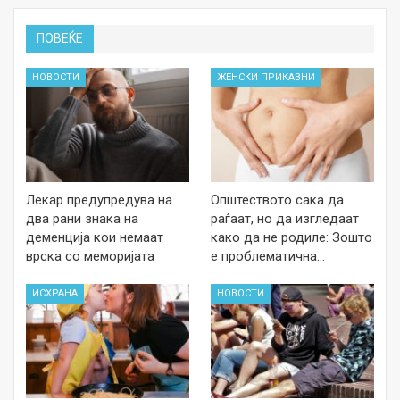
ПОВЕЌЕ
НОВОСТИ
ЖЕНСКИ ПРИКАЗНИ
Лекар предупредува на
Општеството сака да
два рани знака на
раѓаат, но да изгледаат
деменција кои немаат
како да не родиле: Зошто
врска со меморијата
е проблематична…
ИСХРАНА
НОВОСТИ