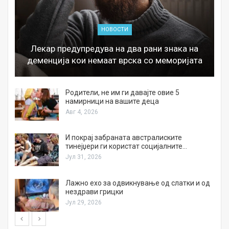
НОВОСТИ
Лекар предупредува на два рани знака на
деменција кои немаат врска со меморијата
а
Родители, не им ги давајте овие 5
намирници на вашите деца
Авг 4, 2026
И покрај забраната австралиските
тинејџери ги користат социјалните…
Јул 31, 2026
Лажно ехо за одвикнување од слатки и од
нездрави грицки
Јул 29, 2026