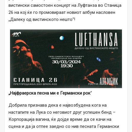
вистински самостоен концерт на Луфтанза во Станица
26 на кој ќе го промовираат новиот албум насловен
„Далеку од вистинското нешто“!
„Најфраерска песна ми е Германски рок
“
Добрила признава дека е највозбудена кога на
настапите на Лука со неговиот друг успешен бенд –
Корпорација вагина, ќе дојде време да се качи на
сцена и да ја отпее заедно со нив песната Германски