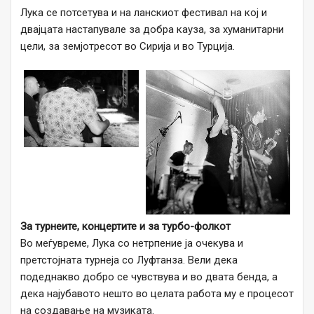
Лука се потсетува и на ланскиот фестивал на кој и
двајцата настапувале за добра кауза, за хуманитарни
цели, за земјотресот во Сирија и во Турција.
За турнеите, концертите и за турбо-фолкот
Во меѓувреме, Лука со нетрпение ја очекува и
претстојната турнеја со Луфтанза. Вели дека
подеднакво добро се чувствува и во двата бенда, а
дека најубавото нешто во целата работа му е процесот
на создавање на музиката.