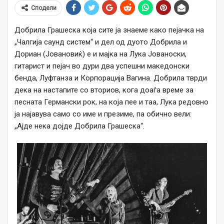
Сподели
Добрила Грашеска која сите ја знаеме како пејачка на
„Чалгија саунд систем“ и дел од дуото Добрила и
Дориан (Јовановиќ) е и мајка на Лука Јованоски,
гитарист и пејач во дури два успешни македонски
бенда, Луфтанза и Корпорација Вагина. Добрила тврди
дека на настапите со вториов, кога доаѓа време за
песната Германски рок, на којa пее и таа, Лука редовно
ја најавува само со име и презиме, па обично вели:
„Ајде нека дојде Добрила Грашеска“.