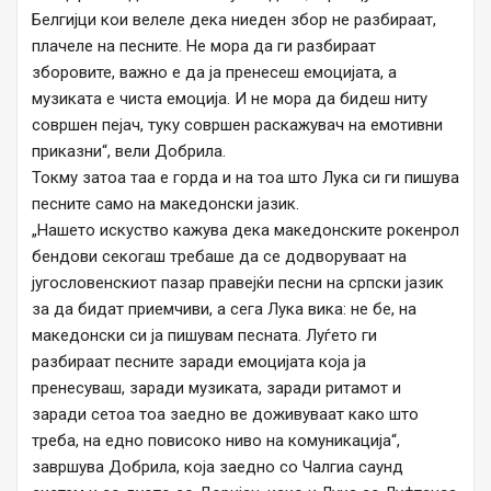
Белгијци кои велеле дека ниеден збор не разбираат,
плачеле на песните. Не мора да ги разбираат
зборовите, важно е да ја пренесеш емоцијата, а
музиката е чиста емоција. И не мора да бидеш ниту
совршен пејач, туку совршен раскажувач на емотивни
приказни“, вели Добрила.
Токму затоа таа е горда и на тоа што Лука си ги пишува
песните само на македонски јазик.
„Нашето искуство кажува дека македонските рокенрол
бендови секогаш требаше да се додворуваат на
југословенскиот пазар правејќи песни на српски јазик
за да бидат приемчиви, а сега Лука вика: не бе, на
македонски си ја пишувам песната. Луѓето ги
разбираат песните заради емоцијата која ја
пренесуваш, заради музиката, заради ритамот и
заради сетоа тоа заедно ве доживуваат како што
треба, на едно повисоко ниво на комуникација“,
завршува Добрила, која заедно со Чалгиа саунд