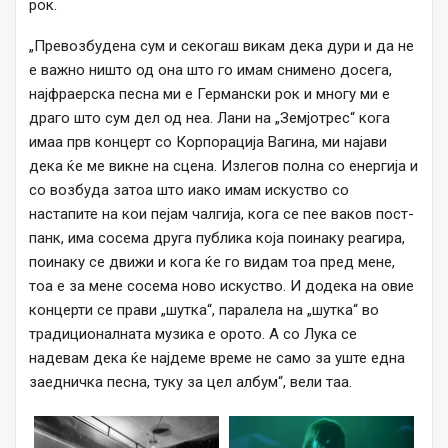
рок.
„Превозбудена сум и секогаш викам дека дури и да не
е важно ништо од она што го имам снимено досега,
најфраерска песна ми е Германски рок и многу ми е
драго што сум дел од неа. Лани на „Земјотрес“ кога
имаа прв концерт со Корпорација Вагина, ми најави
дека ќе ме викне на сцена. Излегов полна со енергија и
со возбуда затоа што иако имам искуство со
настапите на кои пејам чалгија, кога се пее ваков пост-
панк, има сосема друга публика која поинаку реагира,
поинаку се движи и кога ќе го видам тоа пред мене,
тоа е за мене сосема ново искуство. И додека на овие
концерти се прави „шутка“, паралела на „шутка“ во
традиционалната музика е орото. А со Лука се
надевам дека ќе најдеме време не само за уште една
заедничка песна, туку за цел албум“, вели таа.