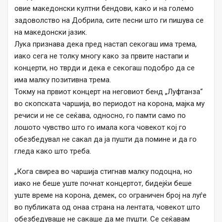
овие македонски култни бендови, како и на големо
задоволство на Добрила, сите песни што ги пишува се
на македонски јазик.
Лука признава дека пред настап секогаш има трема,
иако сега не толку многу како за првите настапи и
концерти, но тврди и дека е секогаш подобро да се
има малку позитивна трема.
Токму на првиот концерт на неговиот бенд „Луфтанза“
во скопската чаршија, во периодот на корона, мајка му
речиси и не се сеќава, односно, го памти само по
лошото чувство што го имала кога човекот кој го
обезбедувал не сакал да ја пушти да помине и да го
гледа како што треба.
„Кога свиреа во чаршија стигнав малку подоцна, но
иако не беше уште почнат концертот, бидејќи беше
уште време на корона, демек, со ограничен број на луѓе
во публиката од онаа страна на лентата, човекот што
обезбедуваше не сакаше да ме пушти. Се сеќавам