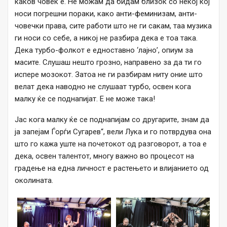
каков човек е. Не можам да бидам близок со некој кој
носи погрешни пораки, како анти-феминизам, анти-
човечки права, сите работи што не ги сакам, таа музика
ги носи со себе, а никој не разбира дека е тоа така.
Дека турбо-фолкот е едноставно ‘лајно’, опиум за
масите. Слушаш нешто грозно, направено за да ти го
испере мозокот. Затоа не ги разбирам ниту оние што
велат дека наводно не слушаат турбо, освен кога
малку ќе се поднапијат. Е не може така!
Јас кога малку ќе се поднапијам со другарите, знам да
ја запејам Ѓорѓи Сугарев“, вели Лука и го потврдува она
што го кажа уште на почетокот од разговорот, а тоа е
дека, освен талентот, многу важно во процесот на
градење на една личност е растењето и влијанието од
околината.