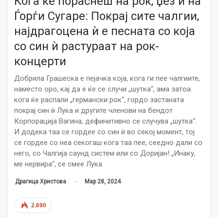
Кога ќе пораснеш на рок, џез и на
Ѓорѓи Сугаре: Покрај сите чалгии,
најдрагоцена ѝ е песната со која
со син ѝ растураат на рок-
концерти
Добрила Грашеска е пејачка која, кога ги пее чалгиите,
наместо оро, кај да е ќе се случи „шутка“, ама затоа
кога ќе распали „германски рок“, гордо застаната
покрај син ѝ Лука и другите членови на бендот
Корпорација Вагина, дефинитивно се случува „шутка“.
И додека таа се гордее со син ѝ во секој момент, тој
се гордее со неа секогаш кога таа пее, сеедно дали со
него, со Чалгија саунд систем или со Доријан! „Инаку,
ме нервира“, се смее Лука
Мар 28, 2024
Драгица Христова
2.690