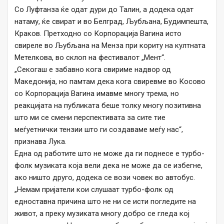
Со Луфтанза ќе одат дури до Талин, а додека одат
натаму, ќе свират и во Белград, Љубљана, Будимпешта,
Краков. Претходно со Корпорација Вагина исто
свиреле во Љубљана на Менза при кориту на култната
Метелкова, во склоп на фестивалот „Мент“.
„Секогаш е забавно кога свириме надвор од
Македонија, но памтам дека кога свиревме во Косово
со Корпорација Вагина имавме многу трема, но
реакцијата на публиката беше толку многу позитивна
што ми се смени перспективата за сите тие
меѓуетнички тензии што ги создаваме меѓу нас“,
признава Лука.
Една од работите што не може да ги поднесе е турбо-
фолк музиката која вели дека не може да се избегне,
ако ништо друго, додека се вози човек во автобус.
„Немам пријатели кои слушаат турбо-фолк од
едноставна причина што не ни се исти погледите на
живот, а преку музиката многу добро се гледа кој