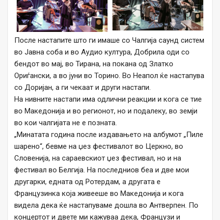
После настапите што ги имаше со Чалгија саунд систем
во Јавна соба и во Аудио култура, Добрила оди со
бендот во мај, во Тирана, на покана од Златко
Ориѓански, а во јуни во Торино. Во Неапол ќе настапува
со Доријан, а ги чекаат и други настапи.
На нивните настапи има одлични реакции и кога се тие
во Македонија и во регионот, но и подалеку, во земји
во кои чалгијата не е позната.
„Минатата година после издавањето на албумот „Пиле
шарено“, бевме на џез фестивалот во Церкно, во
Словенија, на сараевскиот џез фестивал, но и на
фестивал во Белгија. На последниов беа и две мои
другарки, едната од Ротердам, а другата е
Французинка која живееше во Македонија и кога
видела дека ќе настапуваме дошла во Антверпен. По
концертот и двете ми кажуваа дека, Французи и