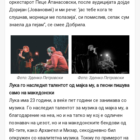
оркестарот Пеце Атанасовски, после аудицијата дојде
Доријан (Јовановиќ) и ми рече: ‘јас тебе кога те
слушнав, морници ме полазија’, си помислив, сепак сум
знаела да пејам“, се смее Добрила.
Фото: Зденко Петровски
Фото: Зденко Петровски
Лука го наследил талентот од мајка му, а песни пишува
само на македонски
Лука има 23 години, а веќе пет години се занимава со
музика. Го наследил талентот за музика од мајка му, а
благодарение на неа, но и на татко му кој е одличен
познавач на џезот, но и на македонските бендови од
80-тите, како Архангел и Мизар, секојдневно бил
опкружен со квалитетна музика. Токму по примерот на