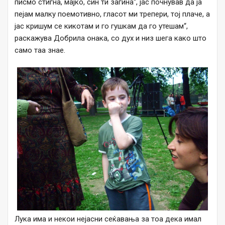
писмо стигна, мајко, син ти загина“, јас почнував да ја
пејам малку поемотивно, гласот ми трепери, тој плаче, а
јас кришум се кикотам и го гушкам да го утешам“,
раскажува Добрила онака, со дух и низ шега како што
само таа знае.
Лука има и некои нејасни сеќавања за тоа дека имал