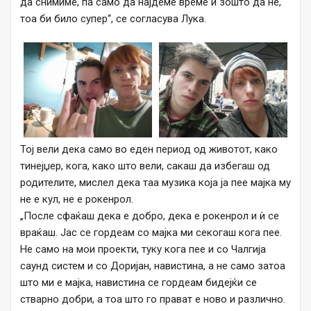
да снимиме, па само да најдеме време и зошто да не,
тоа би било супер“, се согласува Лука.
Тој вели дека само во еден период од животот, како
тинејџер, кога, како што вели, сакаш да избегаш од
родителите, мислел дека таа музика која ја пее мајка му
не е кул, не е рокенрол.
„После сфаќаш дека е добро, дека е рокенрол и ѝ се
враќаш. Јас се гордеам со мајка ми секогаш кога пее.
Не само на мои проекти, туку кога пее и со Чалгија
саунд систем и со Доријан, навистина, а не само затоа
што ми е мајка, навистина се гордеам бидејќи се
стварно добри, а тоа што го прават е ново и различно.