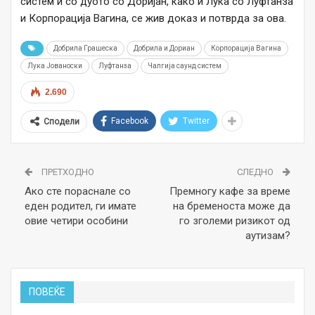
систем и со дуото со Доријан, како и Лука со Луфтанза
и Корпорација Вагина, се жив доказ и потврда за ова.
Добрила Грашеска
Добрила и Дориан
Корпорација Вагина
Лука Јованоски
Луфтанза
Чалгија саунд систем
2.690
Facebook
Twitter
Сподели
ПРЕТХОДНО
СЛЕДНО
Ако сте пораснале со
Премногу кафе за време
еден родител, ги имате
на бременоста може да
овие четири особини
го зголеми ризикот од
аутизам?
ПОВЕЌЕ