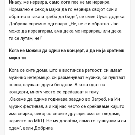
Инаку, ме нервира, само кога пее не ме нервира.
Нормално е секоја мајка да го нервира својот син и
обратно и така и треба да биде“, се смее Лука, додека
Добрила спремно одговара: „Не, не е и обратно. Јас
може да изреагирам, ама дека ме нервираш или дека
ти се лутам, не!“
Кога не можеш да одиш на концерт, а да не ја сретнеш
мајка ти
Кога се сите дома, што е вистинска реткост, си имаат
музичко интермецо, си разменуваат музики, си пуштаат
песни, слушаат други бендови. А кога одат на
концерти, многу често се среќаваат и таму.
„Сакаме да одиме годинава заедно во Загреб, на Ин
мјузик фестивал, а и кај нас често се среќаваме кајшто
има свирка, секој со своите другари, ама се гледаме,
најчесто во МКЦ. Не му досаѓам, само го гушнувам и си
одам“, вели Добрила.