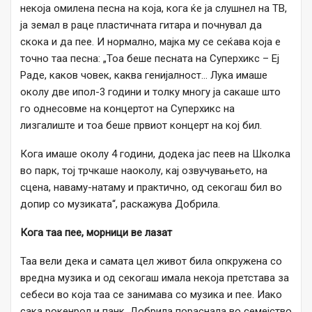
некоја омилена песна на која, кога ќе ја слушнел на ТВ,
ја земал в раце пластичната гитара и почнувал да
скока и да пее. И нормално, мајка му се сеќава која е
точно таа песна: „Тоа беше песната на Суперхикс – Еј
Раде, каков човек, каква генијалност… Лука имаше
околу две ипол-3 години и толку многу ја сакаше што
го однесовме на концертот на Суперхикс на
лизгалиште и тоа беше првиот концерт на кој бил.
Кога имаше околу 4 години, додека јас пеев на Школка
во парк, тој трчкаше наоколу, кај озвучувањето, на
сцена, наваму-натаму и практично, од секогаш бил во
допир со музиката“, раскажува Добрила.
Кога таа пее, морници ве лазат
Таа вели дека и самата цел живот била опкружена со
вредна музика и од секогаш имала некоја претстава за
себеси во која таа се занимава со музика и пее. Иако
сака рокенрол и панк, Добрила пораснала во семејство