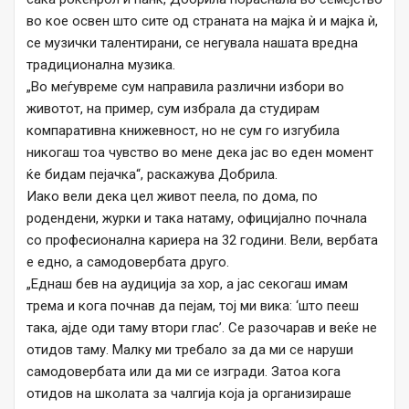
во кое освен што сите од страната на мајка ѝ и мајка ѝ,
се музички талентирани, се негувала нашата вредна
традиционална музика.
„Во меѓувреме сум направила различни избори во
животот, на пример, сум избрала да студирам
компаративна книжевност, но не сум го изгубила
никогаш тоа чувство во мене дека јас во еден момент
ќе бидам пејачка“, раскажува Добрила.
Иако вели дека цел живот пеела, по дома, по
родендени, журки и така натаму, официјално почнала
со професионална кариера на 32 години. Вели, вербата
е едно, а самодовербата друго.
„Еднаш бев на аудиција за хор, а јас секогаш имам
трема и кога почнав да пејам, тој ми вика: ‘што пееш
така, ајде оди таму втори глас’. Се разочарав и веќе не
отидов таму. Малку ми требало за да ми се наруши
самодовербата или да ми се изгради. Затоа кога
отидов на школата за чалгија која ја организираше