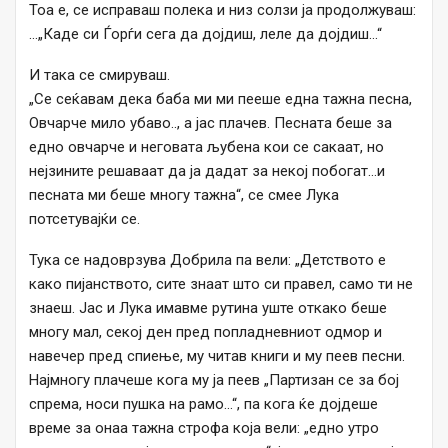
Тоа е, се исправаш полека и низ солзи ја продолжуваш:
…„Каде си Ѓорѓи сега да дојдиш, леле да дојдиш…“
И така се смируваш.
„Се сеќавам дека баба ми ми пееше една тажна песна,
Овчарче мило убаво.., а јас плачев. Песната беше за
едно овчарче и неговата љубена кои се сакаат, но
нејзините решаваат да ја дадат за некој побогат…и
песната ми беше многу тажна“, се смее Лука
потсетувајќи се.
Тука се надоврзува Добрила па вели: „Детството е
како пијанството, сите знаат што си правел, само ти не
знаеш. Јас и Лука имавме рутина уште откако беше
многу мал, секој ден пред попладневниот одмор и
навечер пред спиење, му читав книги и му пеев песни.
Најмногу плачеше кога му ја пеев „Партизан се за бој
спрема, носи пушка на рамо…“, па кога ќе дојдеше
време за онаа тажна строфа која вели: „едно утро