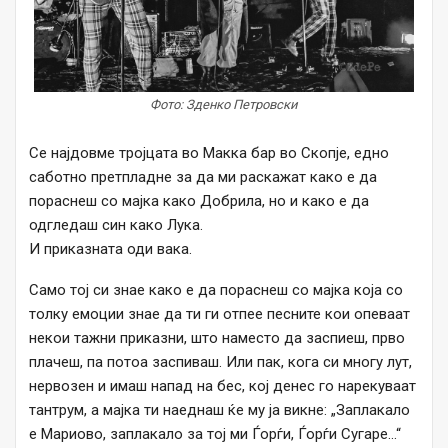
Фото: Зденко Петровски
Се најдовме тројцата во Макка бар во Скопје, едно
саботно претпладне за да ми раскажат како е да
пораснеш со мајка како Добрила, но и како е да
одгледаш син како Лука.
И приказната оди вака.
Само тој си знае како е да пораснеш со мајка која со
толку емоции знае да ти ги отпее песните кои опеваат
некои тажни приказни, што наместо да заспиеш, прво
плачеш, па потоа заспиваш. Или пак, кога си многу лут,
нервозен и имаш напад на бес, кој денес го нарекуваат
тантрум, а мајка ти наеднаш ќе му ја викне: „Заплакало
е Мариово, заплакало за тој ми Ѓорѓи, Ѓорѓи Сугаре…“