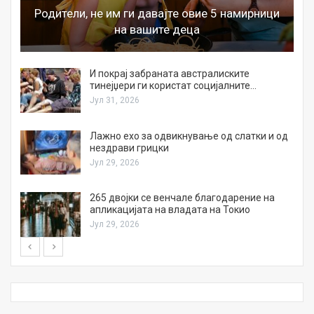
Родители, не им ги давајте овие 5 намирници
на вашите деца
И покрај забраната австралиските
тинејџери ги користат социјалните…
Јул 31, 2026
Лажно ехо за одвикнување од слатки и од
нездрави грицки
Јул 29, 2026
а
265 двојки се венчале благодарение на
апликацијата на владата на Токио
Јул 29, 2026