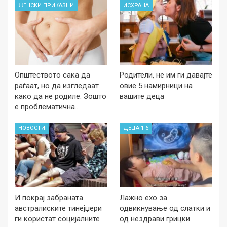
ЖЕНСКИ ПРИКАЗНИ
ИСХРАНА
Општеството сака да
Родители, не им ги давајте
раѓаат, но да изгледаат
овие 5 намирници на
како да не родиле: Зошто
вашите деца
е проблематична…
НОВОСТИ
ДЕЦА 1-6
И покрај забраната
Лажно ехо за
австралиските тинејџери
одвикнување од слатки и
ги користат социјалните
од нездрави грицки