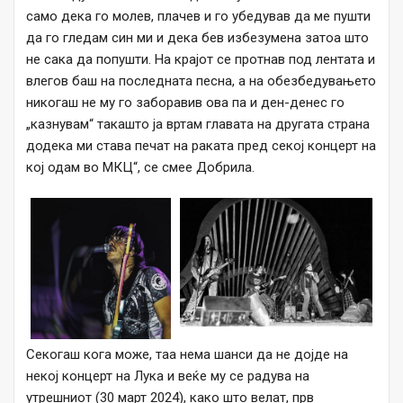
само дека го молев, плачев и го убедував да ме пушти
да го гледам син ми и дека бев избезумена затоа што
не сака да попушти. На крајот се протнав под лентата и
влегов баш на последната песна, а на обезбедувањето
никогаш не му го заборавив ова па и ден-денес го
„казнувам“ такашто ја вртам главата на другата страна
додека ми става печат на раката пред секој концерт на
кој одам во МКЦ“, се смее Добрила.
Секогаш кога може, таа нема шанси да не дојде на
некој концерт на Лука и веќе му се радува на
утрешниот (30 март 2024), како што велат, прв