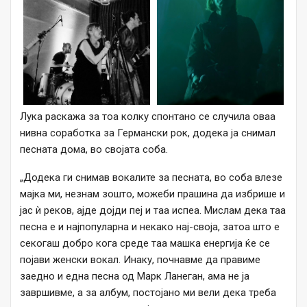
Лука раскажа за тоа колку спонтано се случила оваа
нивна соработка за Германски рок, додека ја снимал
песната дома, во својата соба.
„Додека ги снимав вокалите за песната, во соба влезе
мајка ми, незнам зошто, можеби прашина да избрише и
јас ѝ реков, ајде дојди пеј и таа испеа. Мислам дека таа
песна е и најпопуларна и некако нај-своја, затоа што е
секогаш добро кога среде таа машка енергија ќе се
појави женски вокал. Инаку, почнавме да правиме
заедно и една песна од Марк Ланеган, ама не ја
завршивме, а за албум, постојано ми вели дека треба