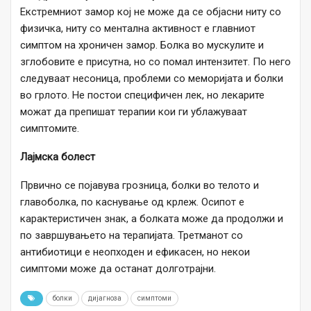
Екстремниот замор кој не може да се објасни ниту со
физичка, ниту со ментална активност е главниот
симптом на хроничен замор. Болка во мускулите и
зглобовите е присутна, но со помал интензитет. По него
следуваат несоница, проблеми со меморијата и болки
во грлото. Не постои специфичен лек, но лекарите
можат да препишат терапии кои ги ублажуваат
симптомите.
Лајмска болест
Првично се појавува грозница, болки во телото и
главоболка, по каснување од крлеж. Осипот е
карактеристичен знак, а болката може да продолжи и
по завршувањето на терапијата. Третманот со
антибиотици е неопходен и ефикасен, но некои
симптоми може да останат долготрајни.
болки
дијагноза
симптоми