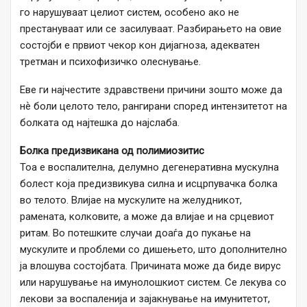
го нарушуваат целиот систем, особено ако не
престануваат или се засилуваат. Разбирањето на овие
состојби е првиот чекор кон дијагноза, адекватен
третман и психофизичко олеснување.
Еве ги најчестите здравствени причини зошто може да
нѐ боли целото тело, рангирани според интензитетот на
болката од најтешка до најслаба.
Болка предизвикана од полимиозитис
Тоа е воспалителна, делумно дегенеративна мускулна
болест која предизвикува силна и исцрпувачка болка
во телото. Влијае на мускулите на желудникот,
рамената, колковите, а може да влијае и на срцевиот
ритам. Во потешките случаи доаѓа до пукање на
мускулите и проблеми со дишењето, што дополнително
ја влошува состојбата. Причината може да биде вирус
или нарушување на имунолошкиот систем. Се лекува со
лекови за воспаленија и зајакнување на имунитетот,