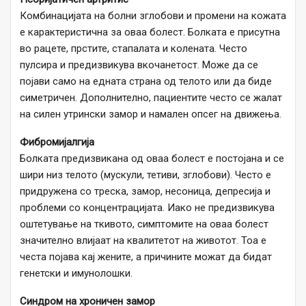
Комбинацијата на болни зглобови и промени на кожата
е карактеристична за оваа болест. Болката е присутна
во рацете, прстите, стапалата и колената. Често
пулсира и предизвикува вкочанетост. Може да се
појави само на едната страна од телото или да биде
симетричен. Дополнително, пациентите често се жалат
на силен утрински замор и намален опсег на движења.
Фибромијалгија
Болката предизвикана од оваа болест е постојана и се
шири низ телото (мускули, тетиви, зглобови). Често е
придружена со треска, замор, несоница, депресија и
проблеми со концентрацијата. Иако не предизвикува
оштетување на ткивото, симптомите на оваа болест
значително влијаат на квалитетот на животот. Тоа е
честа појава кај жените, а причините можат да бидат
генетски и имунолошки.
Синдром на хроничен замор