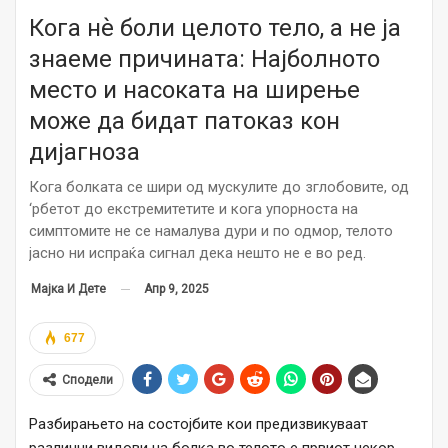
Кога нѐ боли целото тело, a не ја
знаеме причината: Најболното
место и насоката на ширење
може да бидат патоказ кон
дијагноза
Кога болката се шири од мускулите до зглобовите, од
‘рбетот до екстремитетите и кога упорноста на
симптомите не се намалува дури и по одмор, телото
јасно ни испраќа сигнал дека нешто не е во ред.
Апр 9, 2025
Мајка И Дете
677
Сподели
Разбирањето на состојбите кои предизвикуваат