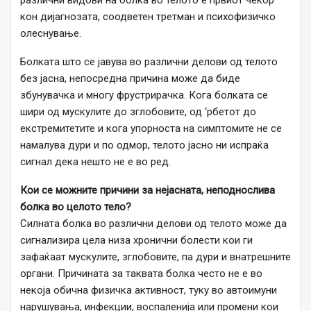
различни видови на болка во телото е првиот чекор
кон дијагнозата, соодветен третман и психофизичко
олеснување.
Болката што се јавува во различни делови од телото
без јасна, непосредна причина може да биде
збунувачка и многу фрустрирачка. Кога болката се
шири од мускулите до зглобовите, од ‘рбетот до
екстремитетите и кога упорноста на симптомите не се
намалува дури и по одмор, телото јасно ни испраќа
сигнал дека нешто не е во ред.
Кои се можните причини за нејасната, неподнослива
болка во целото тело?
Силната болка во различни делови од телото може да
сигнализира цела низа хронични болести кои ги
зафаќаат мускулите, зглобовите, па дури и внатрешните
органи. Причината за таквата болка често не е во
некоја обична физичка активност, туку во автоимуни
нарушувања, инфекции, воспаленија или промени кои