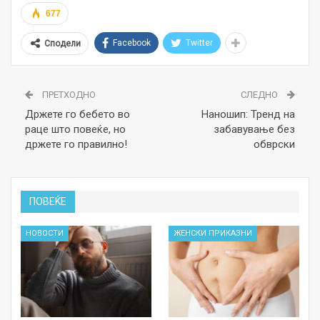
677
Facebook
Twitter
Сподели
ПРЕТХОДНО
СЛЕДНО
Држете го бебето во
Наношип: Тренд на
раце што повеќе, но
забавување без
држете го правилно!
обврски
ПОВЕЌЕ
НОВОСТИ
ЖЕНСКИ ПРИКАЗНИ