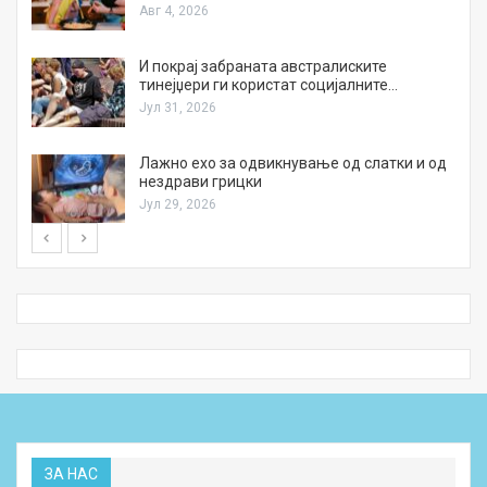
Авг 4, 2026
И покрај забраната австралиските
тинејџери ги користат социјалните…
Јул 31, 2026
Лажно ехо за одвикнување од слатки и од
нездрави грицки
Јул 29, 2026
ЗА НАС