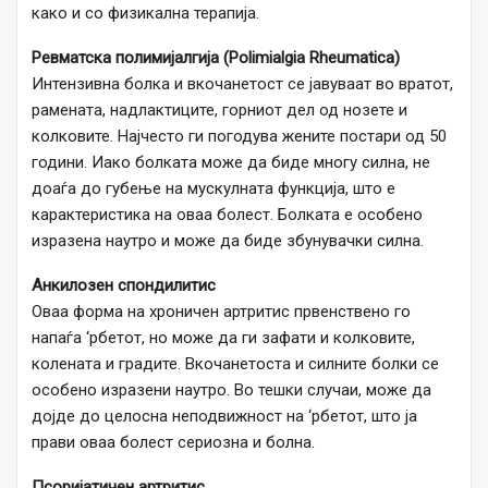
како и со физикална терапија.
Ревматска полимијалгија (Polimialgia Rheumatica)
Интензивна болка и вкочанетост се јавуваат во вратот,
рамената, надлактиците, горниот дел од нозете и
колковите. Најчесто ги погодува жените постари од 50
години. Иако болката може да биде многу силна, не
доаѓа до губење на мускулната функција, што е
карактеристика на оваа болест. Болката е особено
изразена наутро и може да биде збунувачки силна.
Анкилозен спондилитис
Оваа форма на хроничен артритис првенствено го
напаѓа ‘рбетот, но може да ги зафати и колковите,
колената и градите. Вкочанетоста и силните болки се
особено изразени наутро. Во тешки случаи, може да
дојде до целосна неподвижност на ‘рбетот, што ја
прави оваа болест сериозна и болна.
Псоријатичен артритис