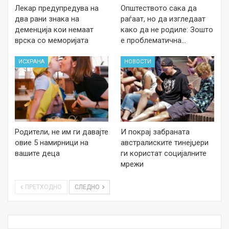
Лекар предупредува на
Општеството сака да
два рани знака на
раѓаат, но да изгледаат
деменција кои немаат
како да не родиле: Зошто
врска со меморијата
е проблематична…
ИСХРАНА
НОВОСТИ
Родители, не им ги давајте
И покрај забраната
овие 5 намирници на
австралиските тинејџери
вашите деца
ги користат социјалните
мрежи
ПРЕТХОДНО
СЛЕДНО