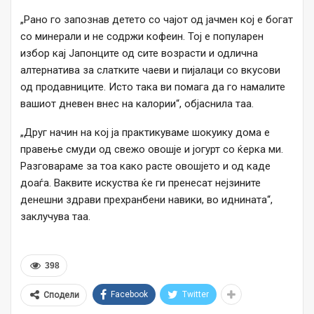
„Рано го запознав детето со чајот од јачмен кој е богат
со минерали и не содржи кофеин. Тој е популарен
избор кај Јапонците од сите возрасти и одлична
алтернатива за слатките чаеви и пијалаци со вкусови
од продавниците. Исто така ви помага да го намалите
вашиот дневен внес на калории“, објаснила таа.
„Друг начин на кој ја практикуваме шокуику дома е
правење смуди од свежо овошје и јогурт со ќерка ми.
Разговараме за тоа како расте овошјето и од каде
доаѓа. Ваквите искуства ќе ги пренесат нејзините
денешни здрави прехранбени навики, во иднината“,
заклучува таа.
398
Facebook
Twitter
Сподели