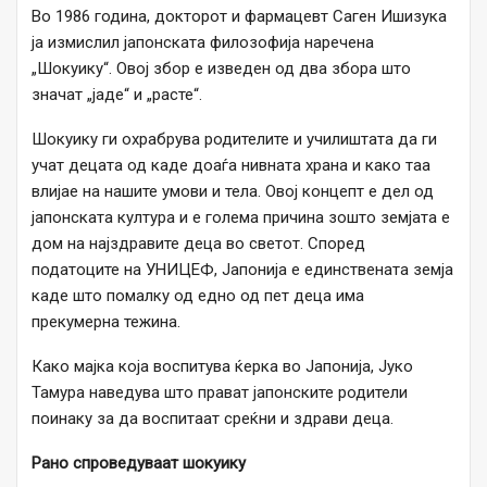
Вo 1986 година, докторот и фармацевт Саген Ишизука
ја измислил јапонската филозофија наречена
„Шокуику“. Овој збор е изведен од два збора што
значат „јаде“ и „расте“.
Шокуику ги охрабрува родителите и училиштата да ги
учат децата од каде доаѓа нивната храна и како таа
влијае на нашите умови и тела. Овој концепт е дел од
јапонската култура и е голема причина зошто земјата е
дом на најздравите деца во светот. Според
податоците на УНИЦЕФ, Јапонија е единствената земја
каде што помалку од едно од пет деца има
прекумерна тежина.
Како мајка која воспитува ќерка во Јапонија, Јуко
Тамура наведува што прават јапонските родители
поинаку за да воспитаат среќни и здрави деца.
Рано спроведуваат шокуику