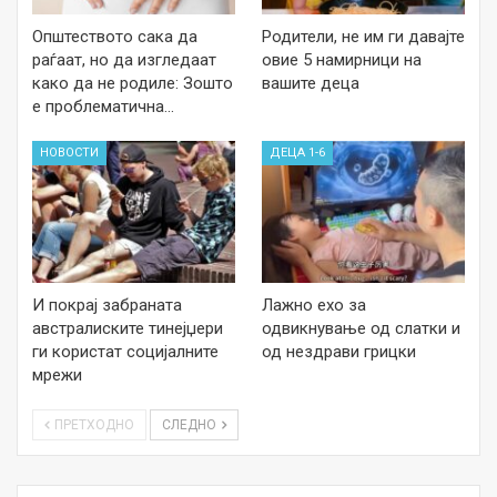
Општеството сака да
Родители, не им ги давајте
раѓаат, но да изгледаат
овие 5 намирници на
како да не родиле: Зошто
вашите деца
е проблематична…
НОВОСТИ
ДЕЦА 1-6
И покрај забраната
Лажно ехо за
австралиските тинејџери
одвикнување од слатки и
ги користат социјалните
од нездрави грицки
мрежи
ПРЕТХОДНО
СЛЕДНО