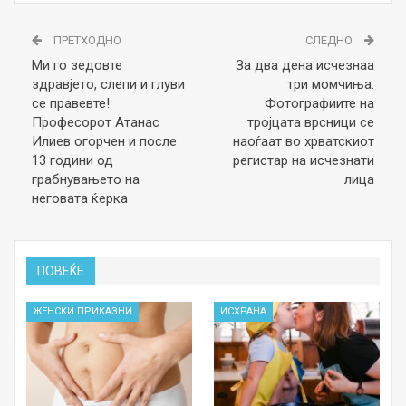
ПРЕТХОДНО
СЛЕДНО
Ми го зедовте
За два дена исчезнаа
здравјето, слепи и глуви
три момчиња:
се правевте!
Фотографиите на
Професорот Атанас
тројцата врсници се
Илиев огорчен и после
наоѓаат во хрватскиот
13 години од
регистар на исчезнати
грабнувањето на
лица
неговата ќерка
ПОВЕЌЕ
ЖЕНСКИ ПРИКАЗНИ
ИСХРАНА