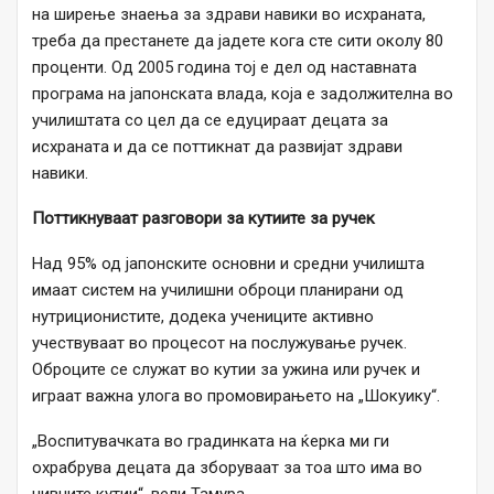
на ширење знаења за здрави навики во исхраната,
треба да престанете да јадете кога сте сити околу 80
проценти. Од 2005 година тој е дел од наставната
програма на јапонската влада, која е задолжителна во
училиштата со цел да се едуцираат децата за
исхраната и да се поттикнат да развијат здрави
навики.
Поттикнуваат разговори за кутиите за ручек
Над 95% од јапонските основни и средни училишта
имаат систем на училишни оброци планирани од
нутриционистите, додека учениците активно
учествуваат во процесот на послужување ручек.
Оброците се служат во кутии за ужина или ручек и
играат важна улога во промовирањето на „Шокуику“.
„Воспитувачката во градинката на ќерка ми ги
охрабрува децата да зборуваат за тоа што има во