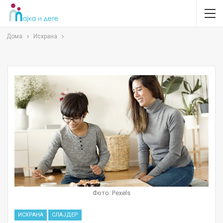
Дома
Исхрана
Фото: Pexels
ИСХРАНА
СЛАЈДЕР