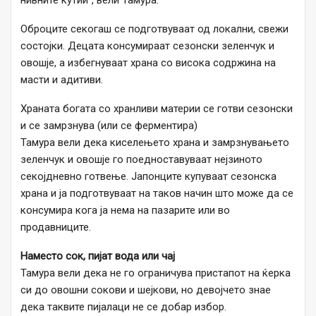
нивните кутии“, вели Тамура.
Оброците секогаш се подготвуваат од локални, свежи
состојки. Децата консумираат сезонски зеленчук и
овошје, а избегнуваат храна со висока содржина на
масти и адитиви.
Храната богата со хранливи материи се готви сезонски
и се замрзнува (или се ферментира)
Тамура вели дека киселењето храна и замрзнувањето
зеленчук и овошје го поедноставуваат нејзиното
секојдневно готвење. Јапонците купуваат сезонска
храна и ја подготвуваат на таков начин што може да се
консумира кога ја нема на пазарите или во
продавниците.
Наместо сок, пијат вода или чај
Тамура вели дека не го ограничува пристапот на ќерка
си до овошни сокови и шејкови, но девојчето знае
дека таквите пијалаци не се добар избор.