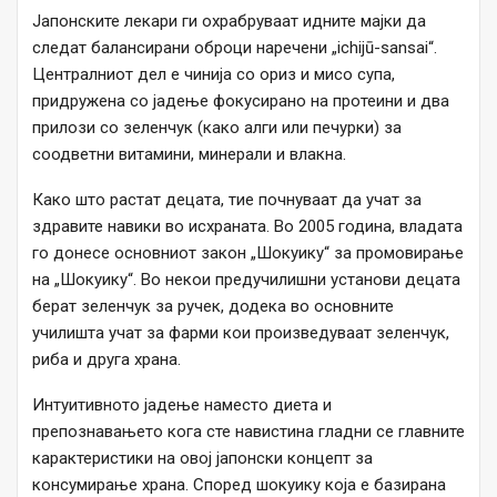
Јапонските лекари ги охрабруваат идните мајки да
следат балансирани оброци наречени „ichijū-sansai“.
Централниот дел е чинија со ориз и мисо супа,
придружена со јадење фокусирано на протеини и два
прилози со зеленчук (како алги или печурки) за
соодветни витамини, минерали и влакна.
Како што растат децата, тие почнуваат да учат за
здравите навики во исхраната. Во 2005 година, владата
го донесе основниот закон „Шокуику“ за промовирање
на „Шокуику“. Во некои предучилишни установи децата
берат зеленчук за ручек, додека во основните
училишта учат за фарми кои произведуваат зеленчук,
риба и друга храна.
Интуитивното јадење наместо диета и
препознавањето кога сте навистина гладни се главните
карактеристики на овој јапонски концепт за
консумирање храна. Според шокуику која е базирана