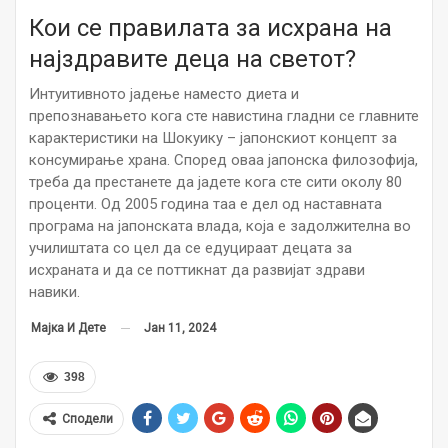
Кои се правилата за исхрана на
најздравите деца на светот?
Интуитивното јадење наместо диета и
препознавањето кога сте навистина гладни се главните
карактеристики на Шокуику – јапонскиот концепт за
консумирање храна. Според оваа јапонска филозофија,
треба да престанете да јадете кога сте сити околу 80
проценти. Од 2005 година таа е дел од наставната
програма на јапонската влада, која е задолжителна во
училиштата со цел да се едуцираат децата за
исхраната и да се поттикнат да развијат здрави
навики.
Јан 11, 2024
Мајка И Дете
398
Сподели