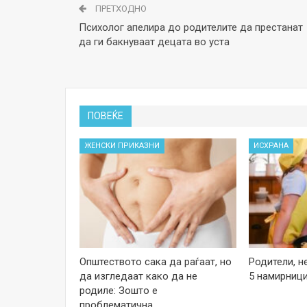
ПРЕТХОДНО
Психолог апелира до родителите да престанат
да ги бакнуваат децата во уста
ПОВЕЌЕ
ЖЕНСКИ ПРИКАЗНИ
ИСХРАНА
Општеството сака да раѓаат, но
Родители, н
да изгледаат како да не
5 намирници
родиле: Зошто е
проблематична…