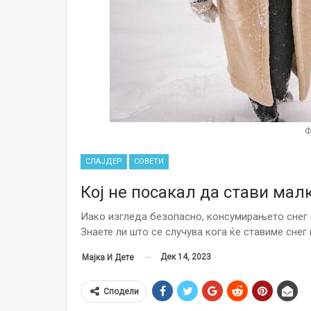
Ф
СЛАЈДЕР
СОВЕТИ
Кој не посакал да стави малк
Иако изгледа безопасно, консумирањето снег 
Знаете ли што се случува кога ќе ставиме снег 
Дек 14, 2023
Мајка И Дете
Сподели