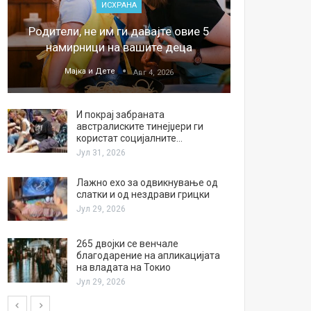
ИСХРАНА
„Џонс
Родители, не им ги давајте овие 5
обесштет
намирници на вашите деца
тв
Мајка и Дете
М
Авг 4, 2026
И покрај забраната
австралиските тинејџери ги
користат социјалните…
Јул 31, 2026
Лажно ехо за одвикнување од
слатки и од нездрави грицки
Јул 29, 2026
265 двојки се венчале
благодарение на апликацијата
на владата на Токио
Јул 29, 2026