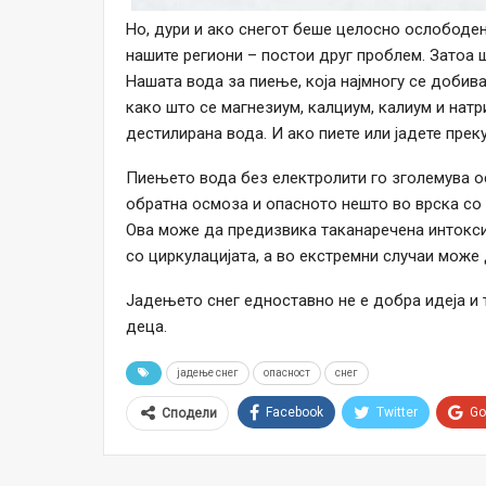
Но, дури и ако снегот беше целосно ослободен
нашите региони – постои друг проблем. Затоа ш
Нашата вода за пиење, која најмногу се добив
како што се магнезиум, калциум, калиум и натр
дестилирана вода. И ако пиете или јадете пре
Пиењето вода без електролити го зголемува ос
обратна осмоза и опасното нешто во врска со 
Ова може да предизвика таканаречена интокси
со циркулацијата, а во екстремни случаи може
Јадењето снег едноставно не е добра идеја и т
деца.
јадење снег
опасност
снег
Facebook
Twitter
Go
Сподели