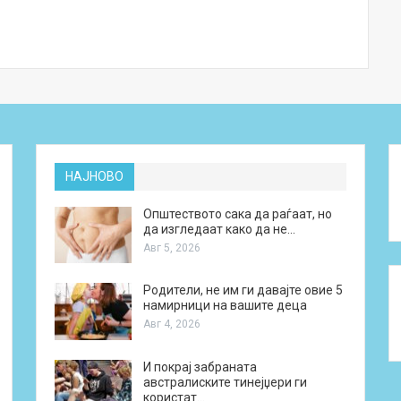
НАЈНОВО
Општеството сака да раѓаат, но
да изгледаат како да не…
Авг 5, 2026
Родители, не им ги давајте овие 5
намирници на вашите деца
Авг 4, 2026
И покрај забраната
австралиските тинејџери ги
користат…