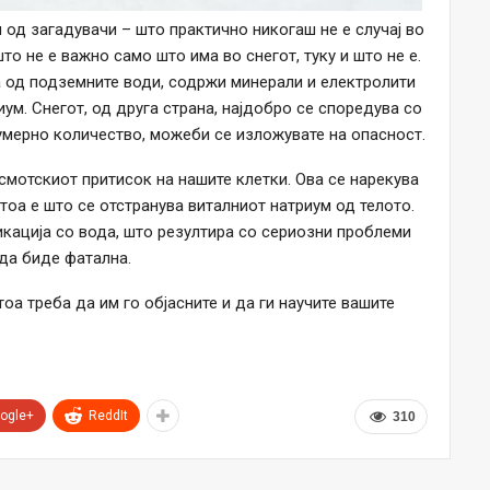
 од загадувачи – што практично никогаш не е случај во
то не е важно само што има во снегот, туку и што не е.
а од подземните води, содржи минерали и електролити
иум. Снегот, од друга страна, најдобро се споредува со
кумерно количество, можеби се изложувате на опасност.
мотскиот притисок на нашите клетки. Ова се нарекува
тоа е што се отстранува виталниот натриум од телото.
кација со вода, што резултира со сериозни проблеми
 да биде фатална.
оа треба да им го објасните и да ги научите вашите
ogle+
ReddIt
310