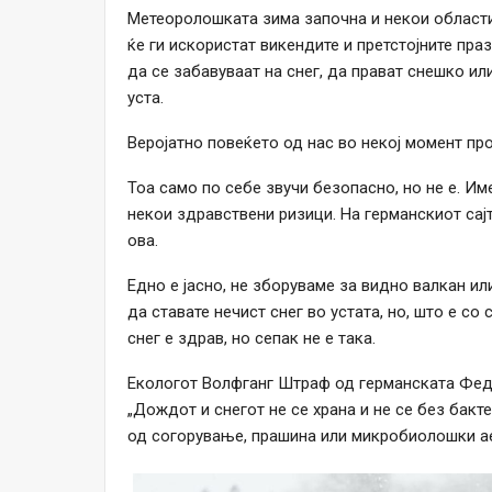
Метеоролошката зима започна и некои области 
ќе ги искористат викендите и претстојните пра
да се забавуваат на снег, да прават снешко ил
уста.
Веројатно повеќето од нас во некој момент пр
Тоа само по себе звучи безопасно, но не е. И
некои здравствени ризици. На германскиот сајт
ова.
Едно е јасно, не зборуваме за видно валкан ил
да ставате нечист снег во устата, но, што е с
снег е здрав, но сепак не е така.
Екологот Волфганг Штраф од германската Феде
„Дождот и снегот не се храна и не се без бак
од согорување, прашина или микробиолошки а