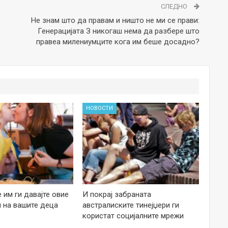
СЛЕДНО
Не знам што да правам и ништо не ми се прави:
Генерацијата З никогаш нема да разбере што
правеа милениумците кога им беше досадно?
НОВОСТИ
е им ги давајте овие
И покрај забраната
 на вашите деца
австралиските тинејџери ги
користат социјалните мрежи