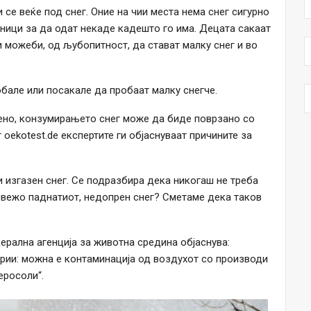
се веќе под снег. Оние на чии места нема снег сигурно
зници за да одат некаде кадешто го има. Децата сакаат
и можеби, од љубопитност, да стават малку снег и во
обале или посакале да пробаат малку снегче.
мено, конзумирањето снег може да биде поврзано со
 oekotest.de експертите ги објаснуваат причините за
и изгазен снег. Се подразбира дека никогаш не треба
о свежо паднатиот, недопрен снег? Сметаме дека таков
рална агенција за животна средина објаснува:
терии: можна е контаминација од воздухот со производи
еросоли“.