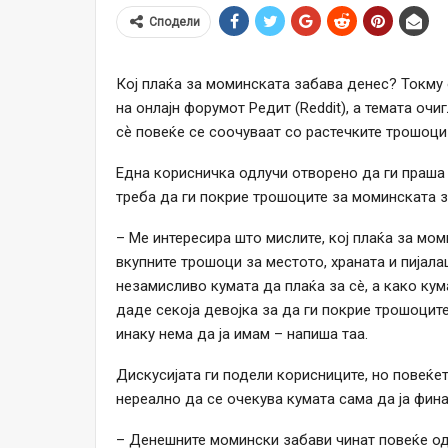
Сподели
Кој плаќа за моминската забава денес? Токму
на онлајн форумот Редит (Reddit), а темата оч
сѐ повеќе се соочуваат со растечките трошоц
Една корисничка одлучи отворено да ги праша д
треба да ги покрие трошоците за моминската з
– Ме интересира што мислите, кој плаќа за мом
вкупните трошоци за местото, храната и пијала
незамисливо кумата да плаќа за сè, а како кум
даде секоја девојка за да ги покрие трошоците
инаку нема да ја имам – напиша таа.
Дискусијата ги подели корисниците, но повеќет
нереално да се очекува кумата сама да ја фина
– Денешните момински забави чинат повеќе од 