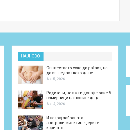
НАЈНОВО
Општеството сака да раѓаат, но
да изгледаат како да не…
Авг 5, 2026
Родители, не им ги давајте овие 5
намирници на вашите деца
Авг 4, 2026
И покрај забраната
австралиските тинејџери ги
користат…