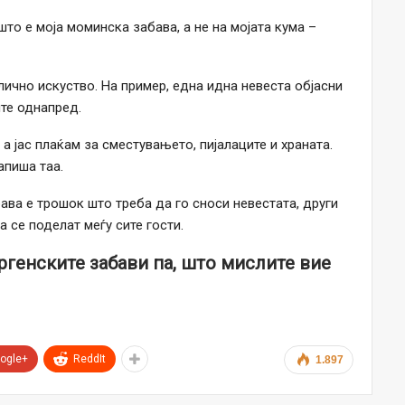
што е моја моминска забава, а не на мојата кума –
лично искуство. На пример, една идна невеста објасни
ите однапред.
, а јас плаќам за сместувањето, пијалаците и храната.
апиша таа.
ва е трошок што треба да го сноси невестата, други
 се поделат меѓу сите гости.
ергенските забави па, што мислите вие
ogle+
ReddIt
1.897