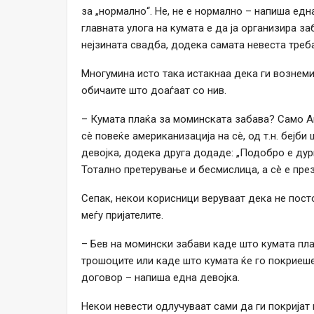
за „нормално“. Не, не е нормално – напиша едн
главната улога на кумата е да ја организира за
нејзината свадба, додека самата невеста треб
Многумина исто така истакнаа дека ги вознеми
обичаите што доаѓаат со нив.
– Кумата плаќа за моминската забава? Само А
сè повеќе американизација на сè, од т.н. бејб
девојка, додека друга додаде: „Подобро е дури
Тотално претерување и бесмислица, а сè е пр
Сепак, некои корисници веруваат дека не пост
меѓу пријателите.
– Бев на момински забави каде што кумата плаќ
трошоците или каде што кумата ќе го покриеше
договор – напиша една девојка.
Некои невести одлучуваат сами да ги покријат