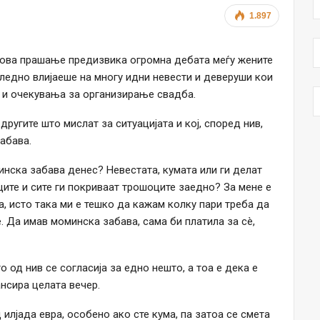
1.897
 ова прашање предизвика огромна дебата меѓу жените
игледно влијаеше на многу идни невести и деверуши кои
и и очекувања за организирање свадба.
ругите што мислат за ситуацијата и кој, според нив,
абава.
инска забава денес? Невестата, кумата или ги делат
ците и сите ги покриваат трошоците заедно? За мене е
а, исто така ми е тешко да кажам колку пари треба да
. Да имав моминска забава, сама би платила за сè,
о од нив се согласија за едно нешто, а тоа е дека е
нсира целата вечер.
илјада евра, особено ако сте кума, па затоа се смета