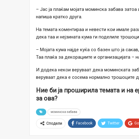
– Јас ја плаќам мојата моминска забава затоа 
напиша кратко друга.
На темата коментираа и невести кои имале раз
дека таа и нејзината кума ги поделиле трошоц
– Мојата кума најде куќа со базен што ја сакав
Таа плаќа за декорациите и организацијата – н
И додека некои веруваат дека моминската заба
веруваат дека е сосема нормално трошоците да
Ние би ја проширила темата и на 
за ова?
моминска забава
Facebook
Twitter
Go
Сподели