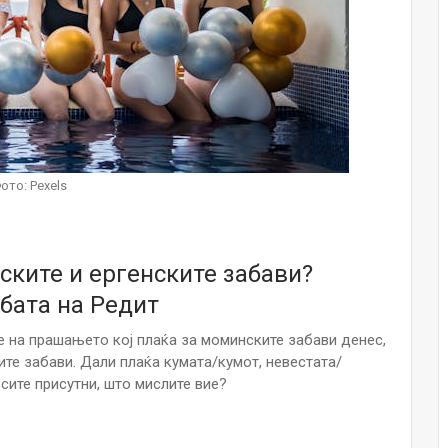
Малолетниците ќе бидат офлајн до
15-тата година: Франција воведе
забрана за…
Мајка и Дете
Јул 23, 2026
Нов тест од крвта би можел да го
открие ризикот од Алцхајмер
ото: Pexels
многу…
Јул 22, 2026
Австралијка роди четири
нските и ергенските забави?
идентични ќерки: Чудо што се
случува еднаш на…
бата на Редит
Јул 21, 2026
е на прашањето кој плаќа за моминските забави денес,
И многу среќа не е на арно! Жена
ите забави. Дали плаќа кумата/кумот, невестата/
завршила на Итна помош по
сите присутни, што мислите вие?
свадбата на…
Јул 20, 2026