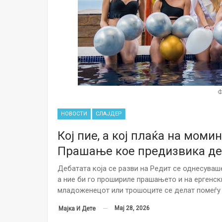
Ф
НОВОСТИ
СЛАЈДЕР
Кој пие, а кој плаќа на моми
Прашање кое предизвика де
Дебатата која се разви на Редит се однесуваш
а ние би го прошириле прашањето и на ергенск
младоженецот или трошоците се делат помеѓу 
Мај 28, 2026
Мајка И Дете