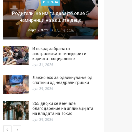
ИСХРАНА
„Џонс
Родители, не им ги давајте овие 5
обесштет
намирници на вашите деца
тв
Мајка и Дете
М
Авг 4, 2026
И покрај забраната
австралиските тинејџери ги
користат социјалните…
Јул 31, 2026
Лажно ехо за одвикнување од
слатки и од нездрави грицки
Јул 29, 2026
265 двојки се венчале
благодарение на апликацијата
на владата на Токио
Јул 29, 2026