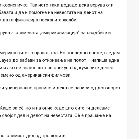
а корисничка. Таа исто така додаде дека верува оти
бавата и да ѝ помогне на невестата на денот на
а да ги финансира поскапите желби.
рува зголемената „американизација“ на свадбите и
мериканците го прават тоа. Во последно време, гледам
и шауер до забави за откривање на полот – напиша една
 и ако не знаете што се очекува од кумовите денес.
еземено од американски филмови.
ои универзално правило и дека сè зависи од договорот
аше за сè, но и на оние каде што сите ги делевме
 својот дел и делот на невестата. Сè е прашање на
 поголемиот дел од трошоците.