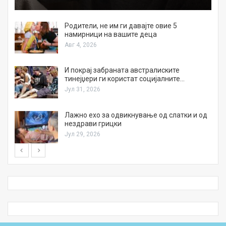
а
Родители, не им ги давајте овие 5
намирници на вашите деца
Авг 4, 2026
И покрај забраната австралиските
тинејџери ги користат социјалните…
Јул 31, 2026
Лажно ехо за одвикнување од слатки и од
нездрави грицки
Јул 29, 2026