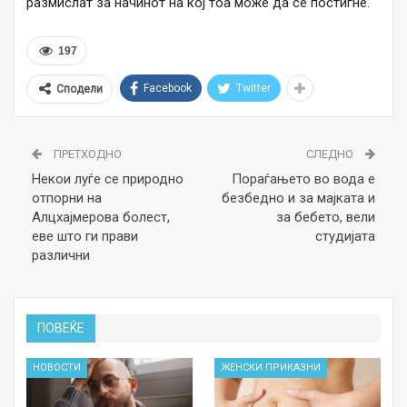
размислат за начинот на кој тоа може да се постигне.
197
Facebook
Twitter
Сподели
ПРЕТХОДНО
СЛЕДНО
Некои луѓе се природно
Пораѓањето во вода е
отпорни на
безбедно и за мајката и
Алцхајмерова болест,
за бебето, вели
еве што ги прави
студијата
различни
ПОВЕЌЕ
НОВОСТИ
ЖЕНСКИ ПРИКАЗНИ