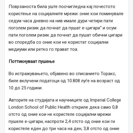
Поврзаноста била уште поочигледна кај почестото
користење на социјалните мрежи: оние кои поминувале
седум часа дневно на нив имале дури четири пати
поголем ризик да почнат да пушат е-цигари“ и осум
пати поголем ризик да почнат да пушат обични цигари
во споредба со оние кои не користат социјални
медиуми или ретко го прават тоа.
Поттикнуваат пушење
Во истражувањето, објавено во списанието Торакс,
биле вклучени податоци од 10.808 луѓе на возраст од
10 до 25 години.
Авторите на студијата и научниците од Imperial College
London School of Public Health откриле дека само 0,8
отсто од оние кои не користеле социјални мрежи
пушеле е-цигари, наспроти 2,4 отсто од оние кои ги
користеле еден до три часа на ден, 3,8 отсто од оние