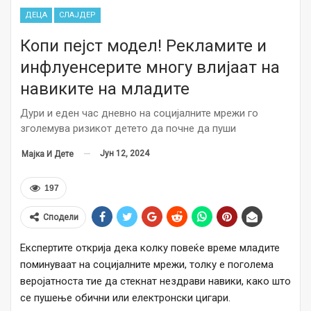
ДЕЦА
СЛАЈДЕР
Копи пејст модел! Рекламите и
инфлуенсерите многу влијаат на
навиките на младите
Дури и еден час дневно на социјалните мрежи го
зголемува ризикот детето да почне да пуши
Јун 12, 2024
Мајка И Дете
197
Сподели
Експертите открија дека колку повеќе време младите
поминуваат на социјалните мрежи, толку е поголема
веројатноста тие да стекнат нездрави навики, како што
се пушење обични или електронски цигари.