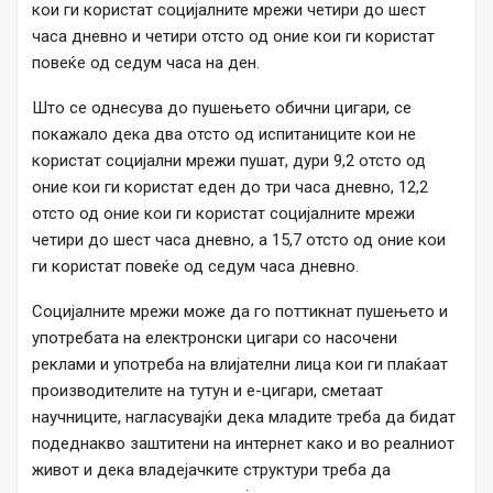
кои ги користат социјалните мрежи четири до шест
часа дневно и четири отсто од оние кои ги користат
повеќе од седум часа на ден.
Што се однесува до пушењето обични цигари, се
покажало дека два отсто од испитаниците кои не
користат социјални мрежи пушат, дури 9,2 отсто од
оние кои ги користат еден до три часа дневно, 12,2
отсто од оние кои ги користат социјалните мрежи
четири до шест часа дневно, а 15,7 отсто од оние кои
ги користат повеќе од седум часа дневно.
Социјалните мрежи може да го поттикнат пушењето и
употребата на електронски цигари со насочени
реклами и употреба на влијателни лица кои ги плаќаат
производителите на тутун и е-цигари, сметаат
научниците, нагласувајќи дека младите треба да бидат
подеднакво заштитени на интернет како и во реалниот
живот и дека владејачките структури треба да