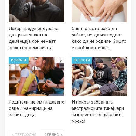
Лекар предупредува на
Општеството сака да
два рани знака на
раѓаат, но да изгледаат
деменција кои немаат
како да не родиле: Зошто
врска со меморијата
е проблематична…
ИСХРАНА
НОВОСТИ
Родители, не им ги давајте
И покрај забраната
овие 5 намирници на
австралиските тинејџери
вашите деца
ги користат социјалните
мрежи
ПРЕТХОДНО
СЛЕДНО