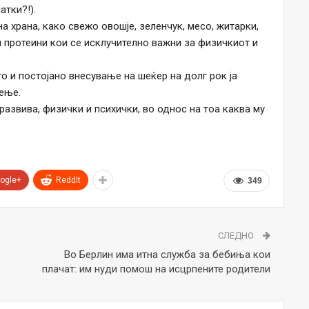
атки?!).
 храна, како свежо овошје, зеленчук, месо, житарки,
 протеини кои се исклучително важни за физичкиот и
 и постојано внесување на шеќер на долг рок ја
ење.
 развива, физички и психички, во однос на тоа каква му
ogle+
ReddIt
349
СЛЕДНО
Во Берлин има итна служба за бебиња кои
плачат: им нуди помош на исцрпените родители