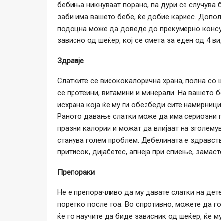
бебиња никнуваат порано, па дури се случува б
заби има вашето бебе, ќе добие кариес. Допол
подоцна може да доведе до прекумерно консум
зависно од шеќер, кој се смета за еден од 4 в
Здравје
Слатките се висококалорична храна, полна со 
се протеини, витамини и минерали. На вашето б
исхрана која ќе му ги обезбеди сите намирници 
Раното давање слатки може да има сериозни п
празни калории и можат да влијаат на зголему
станува голем проблем. Дебелината е здравств
притисок, дијабетес, апнеја при спиење, замаст
Препораки
Не е препорачливо да му давате слатки на дет
поретко после тоа. Во спротивно, можете да го
ќе го научите да биде зависник од шеќер, ќе му