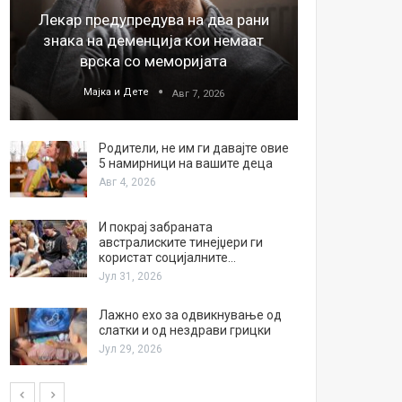
Лекар предупредува на два рани
26
знака на деменција кои немаат
благода
врска со меморијата
Мајка и Дете
М
Авг 7, 2026
Родители, не им ги давајте овие
5 намирници на вашите деца
Авг 4, 2026
И покрај забраната
австралиските тинејџери ги
користат социјалните…
Јул 31, 2026
Лажно ехо за одвикнување од
слатки и од нездрави грицки
Јул 29, 2026