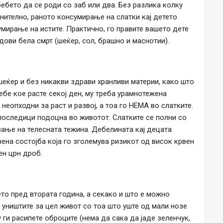
ебето да се роди со заб или два. Без разлика колку
нително, раното консумирање на слатки кај детето
ирање на истите. Практично, го правите вашето дете
идови бела смрт (шеќер, сол, брашно и маснотии).
шеќер и без никакви здрави хранливи материи, како што
ебе кое расте секој ден, му треба урамнотежена
неопходни за раст и развој, а тоа го НЕМА во слатките.
оследици подоцна во животот. Слатките се полни со
вање на телесната тежина. Дебелината кај децата
ена состојба која го зголемува ризикот од висок крвен
ен црн дроб.
ето пред втората година, а секако и што е можно
 уништите за цел живот со тоа што уште од мали нозе
 ги расипете оброците (нема да сака да јаде зеленчук,