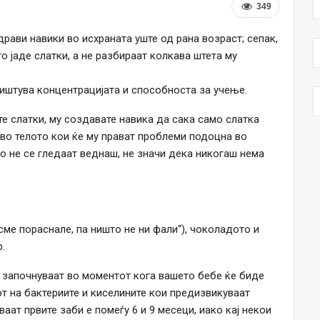
349
рави навики во исхраната уште од рана возраст; сепак,
то јаде слатки, а не разбираат колкава штета му
ништува концентрацијата и способноста за учење.
те слатки, му создавате навика да сака само слатка
 во телото кои ќе му прават проблеми подоцна во
о не се гледаат веднаш, не значи дека никогаш нема
 сме пораснале, па ништо не ни фали“), чоколадото и
.
 започнуваат во моментот кога вашето бебе ќе биде
т на бактериите и киселините кои предизвикуваат
аат првите заби е помеѓу 6 и 9 месеци, иако кај некои