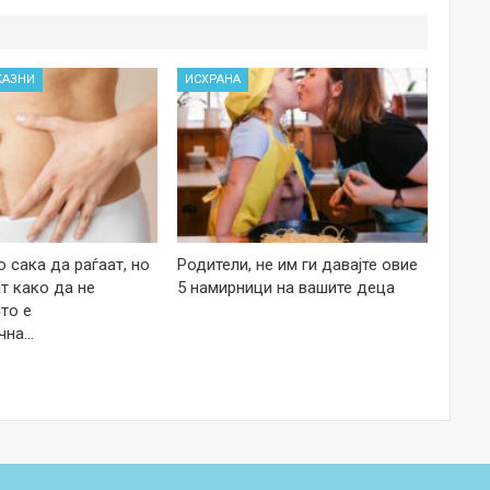
КАЗНИ
ИСХРАНА
 сака да раѓаат, но
Родители, не им ги давајте овие
т како да не
5 намирници на вашите деца
то е
чна…