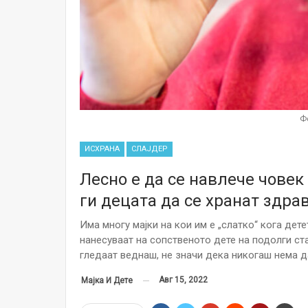
Ф
ИСХРАНА
СЛАЈДЕР
Лесно е да се навлече човек
ги децата да се хранат здра
Има многу мајки на кои им е „слатко“ кога дете
нанесуваат на сопственото дете на подолги ст
гледаат веднаш, не значи дека никогаш нема да
Авг 15, 2022
Мајка И Дете