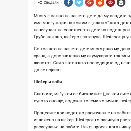
Сподели
Многу е важно на вашето дете да му всадите зд
има многу мајки на кои им е „слатко“ кога дете
нанесуваат на сопственото дете на подолг рок.
Грубо кажано, шеќерот затапува. Шеќерот ја у
Со тоа што на вашето дете многу рано му дава
храна, а дополнително му акумулирате токсини
животот. Само затоа што последиците од нешт
да се појават.
Шеќер и заби
Слатките, меѓу кои се бисквитите („на кои сите
сувото овошје, содржат големи количини шеќер
Процесите кои водат до расипување на забите
изложено на шеќер. Шеќерот го засилува расто
расипување на забите. Некој просек кога никнув