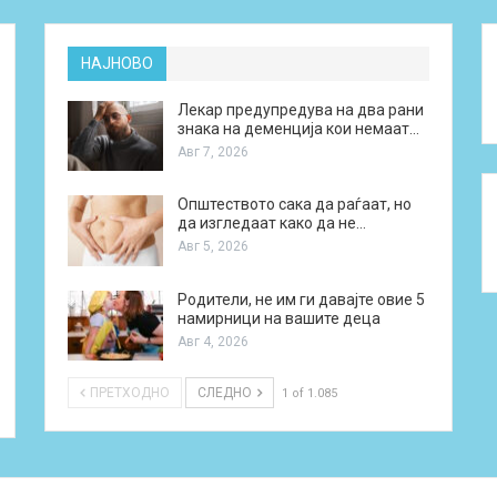
НАЈНОВО
Лекар предупредува на два рани
знака на деменција кои немаат…
Авг 7, 2026
Општеството сака да раѓаат, но
да изгледаат како да не…
Авг 5, 2026
Родители, не им ги давајте овие 5
намирници на вашите деца
Авг 4, 2026
ПРЕТХОДНО
СЛЕДНО
1 of 1.085