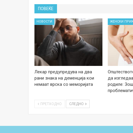
ПОВЕЌЕ
НОВОСТИ
ЖЕНСКИ ПРИ
Лекар предупредува на два
Општеството
рани знака на деменција кои
да изгледаа
немаат врска со меморијата
родиле: Зош
проблемати
ПРЕТХОДНО
СЛЕДНО