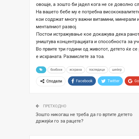
овошје, а зошто би јадел кога не се доволно сл
На вашето бебе му е потребна висококвалитетна
кои содржат многу важни витамини, минерали и
менталниот развој.
Постои истражување кое докажува дека раното
уништува концентрацијата и способноста за уч
Во првите три години од животот, детето ќе се
е исхраната. Размислете за тоа.
бонбони
исхрана
последици
шеќер
Facebook
Twitter
Go
Сподели
ПРЕТХОДНО
Зошто никогаш не треба да го вртите детето
држејќи го за рацете?