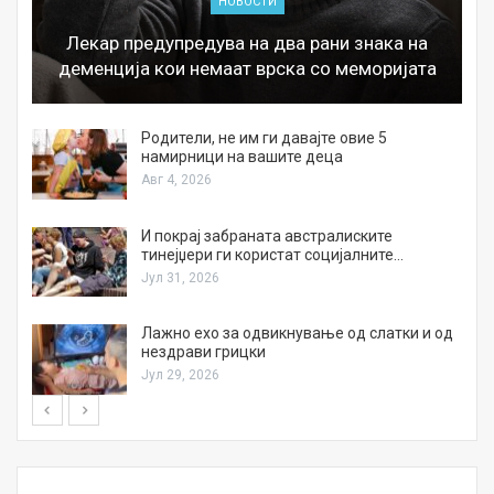
НОВОСТИ
Лекар предупредува на два рани знака на
деменција кои немаат врска со меморијата
а
Родители, не им ги давајте овие 5
намирници на вашите деца
Авг 4, 2026
И покрај забраната австралиските
тинејџери ги користат социјалните…
Јул 31, 2026
Лажно ехо за одвикнување од слатки и од
нездрави грицки
Јул 29, 2026