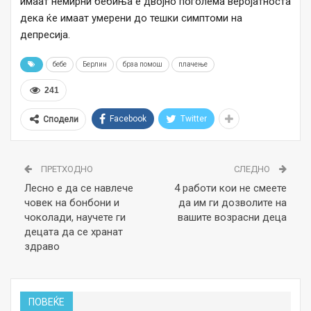
имаат немирни бебиња е двојно поголема веројатноста
дека ќе имаат умерени до тешки симптоми на
депресија.
бебе
Берлин
брза помош
плачење
241
Facebook
Twitter
Сподели
ПРЕТХОДНО
СЛЕДНО
Лесно е да се навлече
4 работи кои не смеете
човек на бонбони и
да им ги дозволите на
чоколади, научете ги
вашите возрасни деца
децата да се хранат
здраво
ПОВЕЌЕ