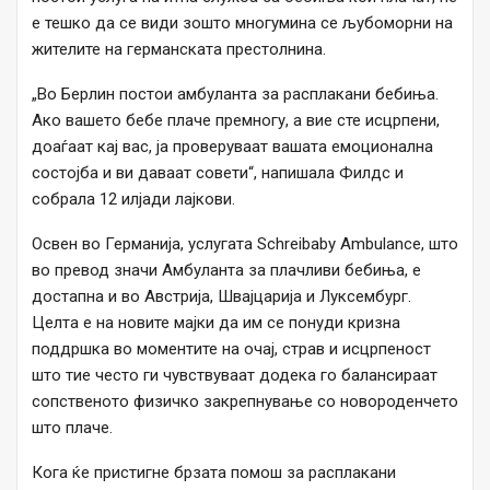
е тешко да се види зошто многумина се љубоморни на
жителите на германската престолнина.
„Во Берлин постои амбуланта за расплакани бебиња.
Ако вашето бебе плаче премногу, а вие сте исцрпени,
доаѓаат кај вас, ја проверуваат вашата емоционална
состојба и ви даваат совети“, напишала Филдс и
собрала 12 илјади лајкови.
Освен во Германија, услугата Schreibaby Ambulance, што
во превод значи Амбуланта за плачливи бебиња, е
достапна и во Австрија, Швајцарија и Луксембург.
Целта е на новите мајки да им се понуди кризна
поддршка во моментите на очај, страв и исцрпеност
што тие често ги чувствуваат додека го балансираат
сопственото физичко закрепнување со новороденчето
што плаче.
Кога ќе пристигне брзата помош за расплакани