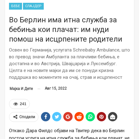
БЕБЕ
СЛАЈДЕР
Во Берлин има итна служба за
бебиња кои плачат: им нуди
помош на исцрпените родители
Освен во Германија, услугата Schreibaby Ambulance, што
во превод значи Амбуланта за плачливи бебиња, е
достапна и во Австрија, Швајцарија и Луксембург.
Целта е на новите мајки да им се понуди кризна
поддршка во моментите на очај, страв и исцрпеност
Авг 15, 2022
Мајка И Дете
241
Сподели
Откако Дара Филдс објави на Твитер дека во Берлин
постои услуга на итна служба за бебиња кои плачат, не