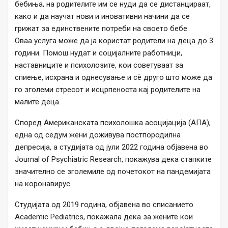
бебиња, на родителите им се нуди да се дистанцираат,
како и да научат нови и иновативни начини да се
грижат за единствените потреби на своето бебе.
Оваа услуга може да ја користат родители на деца до 3
години. Помош нудат и социјалните работници,
наставниците и психолозите, кои советуваат за
спиење, исхрана и однесување и сѐ друго што може да
го зголеми стресот и исцрпеноста кај родителите на
малите деца.
Според Американската психолошка асоцијација (АПА),
една од седум жени доживува постпородилна
депресија, а студијата од јули 2022 година објавена во
Journal of Psychiatric Research, покажува дека стапките
значително се зголемиле од почетокот на пандемијата
на коронавирус.
Студијата од 2019 година, објавена во списанието
Academic Pediatrics, покажала дека за жените кои