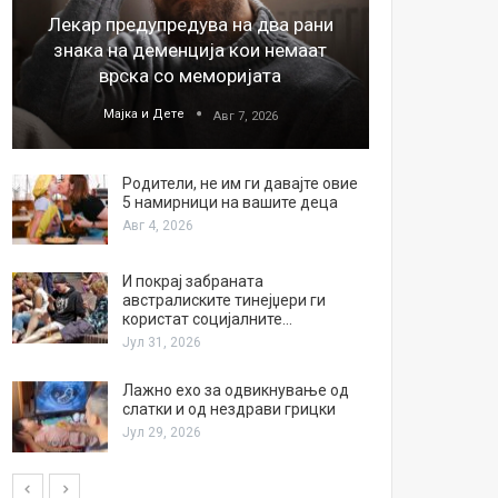
Лекар предупредува на два рани
26
знака на деменција кои немаат
благода
врска со меморијата
Мајка и Дете
М
Авг 7, 2026
Родители, не им ги давајте овие
5 намирници на вашите деца
Авг 4, 2026
И покрај забраната
австралиските тинејџери ги
користат социјалните…
Јул 31, 2026
Лажно ехо за одвикнување од
слатки и од нездрави грицки
Јул 29, 2026