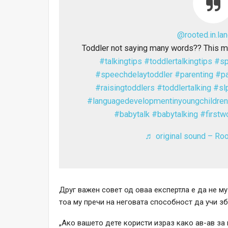
@rooted.in.la
Toddler not saying many words?? This m
#talkingtips
#toddlertalkingtips
#sp
#speechdelaytoddler
#parenting
#pa
#raisingtoddlers
#toddlertalking
#sl
#languagedevelopmentinyoungchildren
#babytalk
#babytalking
#firstw
♬ original sound – Ro
Друг важен совет од оваа експертла е да не му
тоа му пречи на неговата способност да учи з
„Ако вашето дете користи израз како ав-ав за