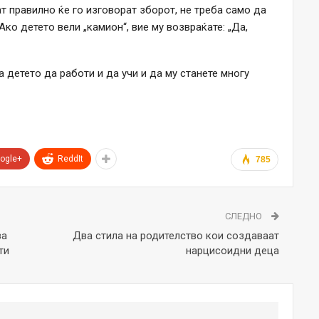
ат правилно ќе го изговорат зборот, не треба само да
Ако детето вели „камион“, вие му возвраќате: „Да,
а детето да работи и да учи и да му станете многу
ogle+
ReddIt
785
СЛЕДНО
за
Два стила на родителство кои создаваат
ти
нарцисоидни деца