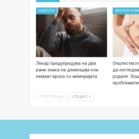
НОВОСТИ
ЖЕНСКИ ПРИ
Лекар предупредува на два
Општеството
рани знака на деменција кои
да изгледаа
немаат врска со меморијата
родиле: Зош
проблемати
ПРЕТХОДНО
СЛЕДНО