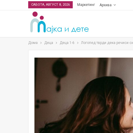
САБОТА, АВГУСТ 8, 2026
Маркетинг
Архива
Дома
Деца
Деца 1-6
Логопед тврди дека речиси си