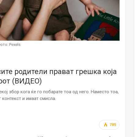
НОВОСТИ
Финците вложија милион евра во
кал, за посилен имунитет на децата
Мајка и Дете
Јул 24, 2026
ото: Pexels
Малолетниците ќе бидат офлајн
до 15-тата година: Франција
воведе…
Јул 23, 2026
сите родители прават грешка која
орот (ВИДЕО)
Нов тест од крвта би можел да го
открие ризикот од Алцхајмер
многу…
кој збор кога ќе го побарате тоа од него. Наместо тоа,
Јул 22, 2026
 контекст и имаат смисла.
Австралијка роди четири
идентични ќерки: Чудо што се
случува еднаш на…
785
Јул 21, 2026