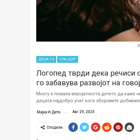
Ф
ДЕЦА 1-6
СЛАЈДЕР
Логопед тврди дека речиси 
го забавува развојот на гов
Многу е помала веројатноста детето да каже не
децата најдобро учат кога зборовите добиваат
Авг 29, 2023
Мајка И Дете
Сподели