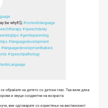
nguage
ay be why❗️🤔
#rootedinlanguage
eechtherapy
#speechdelay
rentingtips
#gentleparenting
ptips
#languagedevelopment
#languagedevelopmentbabies
ords
#speechpathology
otedinLanguage
 се обраќате на детето со детски глас. Таа вели дека
борови и звуци соодветни на возраста.
 куче, вие одговарате со користење на вистинскиот