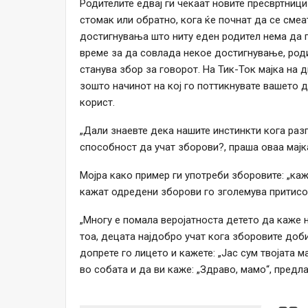
Родителите едвај ги чекаат новите пресвртници 
стомак или обратно, кога ќе почнат да се смеат
достигнувања што ниту еден родител нема да г
време за да совлада некое достигнување, роди
станува збор за говорот. На Тик-Ток мајка на
зошто начинот на кој го поттикнувате вашето 
корист.
„Дали знаевте дека нашите инстинкти кога раз
способност да учат зборови?, праша оваа мајк
Мојра како пример ги употреби зборовите: „ка
кажат одредени зборови го зголемува притисо
„Многу е помала веројатноста детето да каже н
тоа, децата најдобро учат кога зборовите доби
допрете го лицето и кажете: „Јас сум твојата м
во собата и да ви каже: „Здраво, мамо“, предла