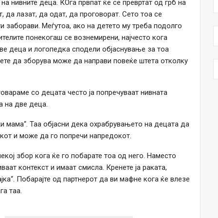
на нивните деца. КОга првпат ќе се превртат од грб на
, да лазат, да одат, да проговорат. Сето тоа се
и заборави. Меѓутоа, ако на детето му треба подолго
телите понекогаш се вознемирени, најчесто кога
 две деца и логопедка сподели објаснување за тоа
дете да зборува може да направи повеќе штета отколку
говараме со децата често ја попречуваат нивната
а на две деца.
жи мама“. Таа објасни дека охрабрувањето на децата да
кот и може да го попречи напредокот.
екој збор кога ќе го побарате тоа од него. Наместо
ваат контекст и имаат смисла. Кренете ја раката,
ајка“. Побарајте од партнерот да ви мафне кога ќе влезе
га таа.