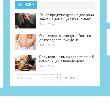
НАЈНОВО
Лекар предупредува на два рани
знака на деменција кои немаат…
Авг 7, 2026
Општеството сака да раѓаат, но
да изгледаат како да не…
Авг 5, 2026
Родители, не им ги давајте овие 5
намирници на вашите деца
Авг 4, 2026
ПРЕТХОДНО
СЛЕДНО
1 of 1.085