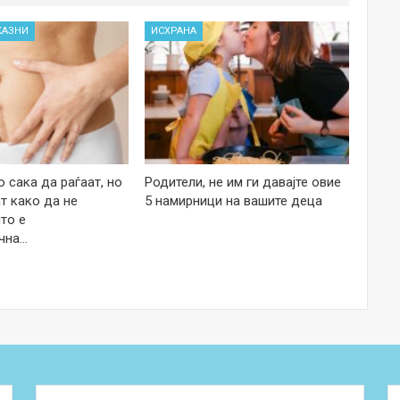
КАЗНИ
ИСХРАНА
 сака да раѓаат, но
Родители, не им ги давајте овие
т како да не
5 намирници на вашите деца
то е
чна…