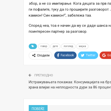
збор, а не со имитирање. Кога децата за прв п
ги пофалите, туку да го проширите разговорот. 
камион! Син камион!“, забележа таа.
Според неа, тоа е начин да му се даде шанса н
поинтересен партнер за разговор.
говор
дете
логопед
мајка
Facebook
Twitter
Go
Сподели
ПРЕТХОДНО
Истражувањата покажаа: Консумацијата на бр
храна влијае на неплодноста дури за 86 процен
ПОВЕЌЕ