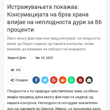
Истражувањата покажаа:
Консумацијата на брза храна
влијае на неплодноста дури за 86
проценти
Иако многу фактори кои придонесуваат за плодноста
може да бидат надвор од нашата контрола, сепак
можеме да влијаеме на изборот на исхраната
Авг 29, 2023
Мајка И Дете
191
Сподели
Плодноста е по природа чувствителна тема, особено
имајќи предвид дека многу фактори се надвор од
нашата контрола. Неплодноста погодува значителен
дел од паровите во Европа. Имено, се проценува дека