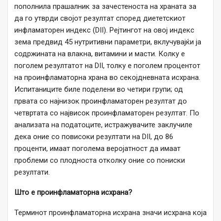
пополнила прашалник за зачестеноста на храната за
да го утврди својот резултат според диететскиот
инфламаторен индекс (DII). Рејтингот на овој индекс
зема предвид 45 нутритивни параметри, вклучувајќи ја
содржината на влакна, витамини и масти. Колку е
поголем резултатот на DII, толку е поголем процентот
на проинфламаторна храна во секојдневната исхрана.
Испитаниците биле поделени во четири групи; од
првата со најнизок проинфламаторен резултат до
четвртата со највисок проинфламаторен резултат. По
анализата на податоците, истражувачите заклучиле
дека оние со повисоки резултати на DII, до 86
проценти, имаат поголема веројатност да имаат
проблеми со плодноста отколку оние со пониски
резултати.
Што е проинфламаторна исхрана?
Терминот проинфламаторна исхрана значи исхрана која