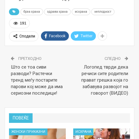
брза храна
здрава храна
исхрана
неплодност
191
Facebook
Twitter
Сподели
ПРЕТХОДНО
СЛЕДНО
Што се тоа сиви
Логопед тврди дека
разводи? Растечки
речиси сите родители
тренд меѓу постарите
прават грешка која го
парови кој може да има
забавува развојот на
сериозни последици!
говорот (ВИДЕО)
ПОВЕЌЕ
ЖЕНСКИ ПРИКАЗНИ
ИСХРАНА