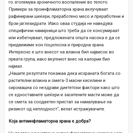
го зголемува хроничното воспаление во телото.
Примери за проинфламаторна храна вклучуваат
рафинирани шеќери, преработено месо и преработени и
брзи јаглехидрати. Иако оваа студија не наведува
специфични намирници што треба да се консумираат
или избегнуваат, предложената општа насока е да се
придвижиме кон поцелосна и природна храна.
Интересно е што внесот на влакна бил највисок во
првата група, иако вкупниот внес на калории бил
најмал.
„Нашите резултати покажаа дека исхраната богата со
растителни влакна и омега-3 масни киселини и
сиромашна со нездрави диететски фактори како што
се едноставните шеќери и заситените масти може да
се смета за соодветен пристап за намалување на
ризикот од неплодност“, велат истражувачите.
Која антиинфламаторна храна е добра?