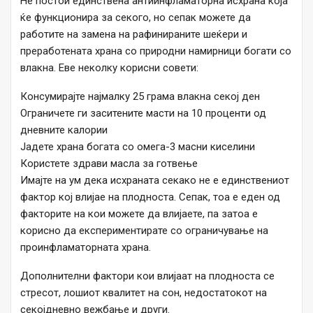
Не постои единствена антиинфламаторна исхрана која
ќе функционира за секого, но сепак можете да
работите на замена на рафинираните шеќери и
преработената храна со природни намирници богати со
влакна. Еве неколку корисни совети:
Консумирајте најмалку 25 грама влакна секој ден
Ограничете ги заситените масти на 10 проценти од
дневните калории
Јадете храна богата со омега-3 масни киселини
Користете здрави масла за готвење
Имајте на ум дека исхраната секако не е единствениот
фактор кој влијае на плодноста. Сепак, тоа е еден од
факторите на кои можете да влијаете, па затоа е
корисно да експериментирате со ограничување на
проинфламаторната храна.
Дополнителни фактори кои влијаат на плодноста се
стресот, лошиот квалитет на сон, недостатокот на
секојдневно вежбање и други.