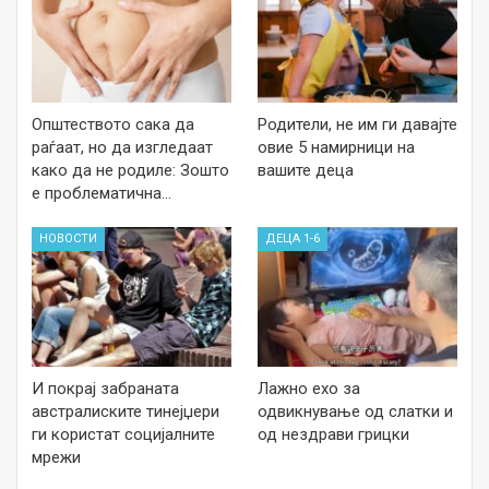
Општеството сака да
Родители, не им ги давајте
раѓаат, но да изгледаат
овие 5 намирници на
како да не родиле: Зошто
вашите деца
е проблематична…
НОВОСТИ
ДЕЦА 1-6
И покрај забраната
Лажно ехо за
австралиските тинејџери
одвикнување од слатки и
ги користат социјалните
од нездрави грицки
мрежи