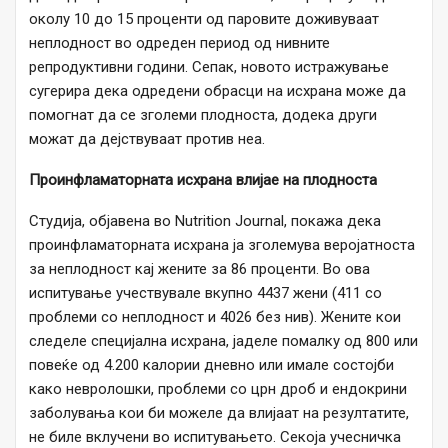
околу 10 до 15 проценти од паровите доживуваат
неплодност во одреден период од нивните
репродуктивни години. Сепак, новото истражување
сугерира дека одредени обрасци на исхрана може да
помогнат да се зголеми плодноста, додека други
можат да дејствуваат против неа.
Проинфламаторната исхрана влијае на плодноста
Студија, објавена во Nutrition Journal, покажа дека
проинфламаторната исхрана ја зголемува веројатноста
за неплодност кај жените за 86 проценти. Во ова
испитување учествувале вкупно 4437 жени (411 со
проблеми со неплодност и 4026 без нив). Жените кои
следеле специјална исхрана, јаделе помалку од 800 или
повеќе од 4.200 калории дневно или имале состојби
како невролошки, проблеми со црн дроб и ендокрини
заболувања кои би можеле да влијаат на резултатите,
не биле вклучени во испитувањето. Секоја учесничка