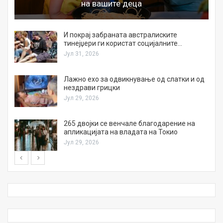
на вашите деца
И покрај забраната австралиските
тинејџери ги користат социјалните…
Јул 31, 2026
Лажно ехо за одвикнување од слатки и од
нездрави грицки
Јул 29, 2026
а
265 двојки се венчале благодарение на
апликацијата на владата на Токио
Јул 29, 2026