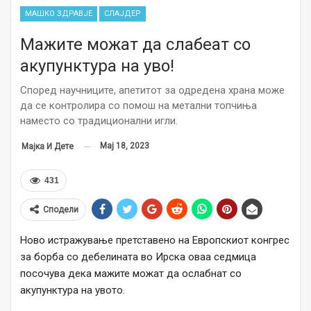
МАШКО ЗДРАВЈЕ
СЛАЈДЕР
Мажите можат да слабеат со
акупунктура на уво!
Според научниците, апетитот за одредена храна може
да се контролира со помош на метални топчиња
наместо со традиционални игли.
Мај 18, 2023
Мајка И Дете
431
Сподели
Ново истражување претставено на Европскиот конгрес
за борба со дебелината во Ирска оваа седмица
посочува дека мажите можат да ослабнат со
акупунктура на увото.