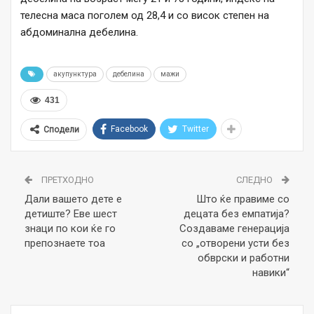
телесна маса поголем од 28,4 и со висок степен на
абдоминална дебелина.
акупунктура
дебелина
мажи
431
Facebook
Twitter
Сподели
ПРЕТХОДНО
СЛЕДНО
Дали вашето дете е
Што ќе правиме со
детиште? Еве шест
децата без емпатија?
знаци по кои ќе го
Создаваме генерација
препознаете тоа
со „отворени усти без
обврски и работни
навики“