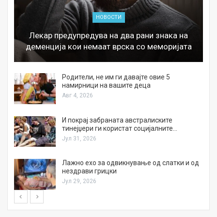
НОВОСТИ
Лекар предупредува на два рани знака на
деменција кои немаат врска со меморијата
а
Родители, не им ги давајте овие 5
намирници на вашите деца
Авг 4, 2026
И покрај забраната австралиските
тинејџери ги користат социјалните…
Јул 31, 2026
Лажно ехо за одвикнување од слатки и од
нездрави грицки
Јул 29, 2026