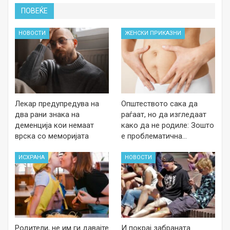
ПОВЕЌЕ
НОВОСТИ
ЖЕНСКИ ПРИКАЗНИ
Лекар предупредува на
Општеството сака да
два рани знака на
раѓаат, но да изгледаат
деменција кои немаат
како да не родиле: Зошто
врска со меморијата
е проблематична…
ИСХРАНА
НОВОСТИ
Родители, не им ги давајте
И покрај забраната