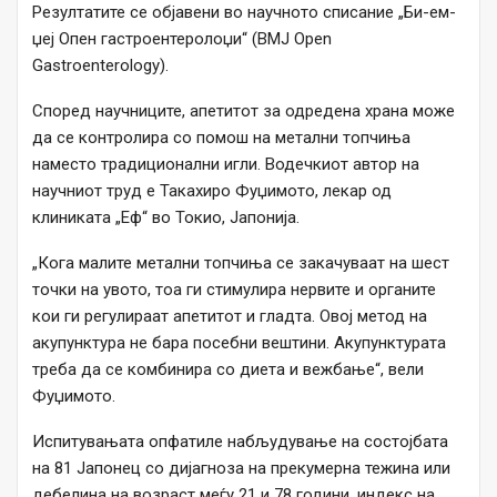
Резултатите се објавени во научното списание „Би-ем-
џеј Опен гастроентеролоџи“ (BMJ Open
Gastroenterology).
Според научниците, апетитот за одредена храна може
да се контролира со помош на метални топчиња
наместо традиционални игли. Водечкиот автор на
научниот труд е Такахиро Фуџимото, лекар од
клиниката „Еф“ во Токио, Јапонија.
„Кога малите метални топчиња се закачуваат на шест
точки на увото, тоа ги стимулира нервите и органите
кои ги регулираат апетитот и гладта. Овој метод на
акупунктура не бара посебни вештини. Акупунктурата
треба да се комбинира со диета и вежбање“, вели
Фуџимото.
Испитувањата опфатиле набљудување на состојбата
на 81 Јапонец со дијагноза на прекумерна тежина или
дебелина на возраст меѓу 21 и 78 години, индекс на