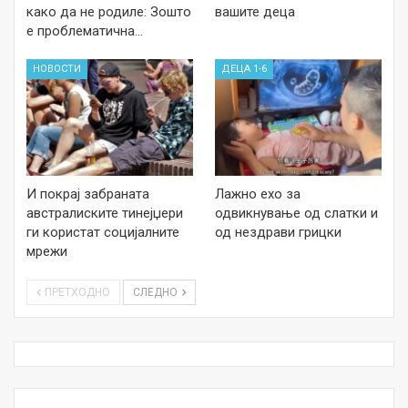
како да не родиле: Зошто
вашите деца
е проблематична…
НОВОСТИ
ДЕЦА 1-6
И покрај забраната
Лажно ехо за
австралиските тинејџери
одвикнување од слатки и
ги користат социјалните
од нездрави грицки
мрежи
ПРЕТХОДНО
СЛЕДНО