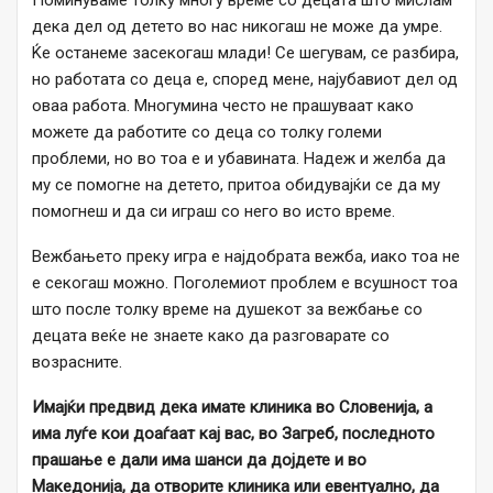
Поминуваме толку многу време со децата што мислам
дека дел од детето во нас никогаш не може да умре.
Ќе останеме засекогаш млади! Се шегувам, се разбира,
но работата со деца е, според мене, најубавиот дел од
оваа работа. Многумина често не прашуваат како
можете да работите со деца со толку големи
проблеми, но во тоа е и убавината. Надеж и желба да
му се помогне на детето, притоа обидувајќи се да му
помогнеш и да си играш со него во исто време.
Вежбањето преку игра е најдобрата вежба, иако тоа не
е секогаш можно. Поголемиот проблем е всушност тоа
што после толку време на душекот за вежбање со
децата веќе не знаете како да разговарате со
возрасните.
Имајќи предвид дека има
те
клиника во Словенија, а
има луѓе кои доаѓаат кај
вас,
во Загреб, последното
прашање е дали
има шанси да
дојде
те и
во
Македонија,
да
отвори
те
клиника или
евентуално, да