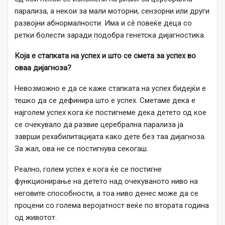
парализа, а некои за мали моторни, сензорни или други
развојни абнормалности. Има и сѐ повеќе деца со
ретки болести заради подобра генетска дијагностика.
Која е стапката на успех и што се смета за успех во
оваа дијагноза?
Невозможно е да се каже стапката на успех бидејќи е
тешко да се дефинира што е успех. Сметаме дека е
најголем успех кога ќе постигнеме дека детето од кое
се очекувало да развие церебрална парализа ја
заврши рехабилитацијата како дете без таа дијагноза.
За жал, ова не се постигнува секогаш.
Реално, голем успех е кога ќе се постигне
функционирање на детето над очекуваното ниво на
неговите способности, а тоа ниво денес може да се
процени со голема веројатност веќе по втората година
од животот.