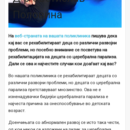
Половина
На
веб-страната на вашата
п
оликлиника
пишува дека
кај вас се рехабилитираат деца со различни развојни
проблеми, но посебно внимание се посветува на
рехабилитацијата на децата со церебрална парализа.
Дали се ова и најчестите случаи кои доаѓаат кај вас?
Во нашата поликлиника се рехабилитираат децата со
различни развојни проблеми, но децата со церебрална
парализа претставуваат мнозинство. Ова не е
изненадувачки бидејќи церебралната парализа е
најчеста причина за онеспособување во детската
возраст.
Доенчињата со абнормален развој се исто така чести,
од кои некои се изложени на ризик за церебрална