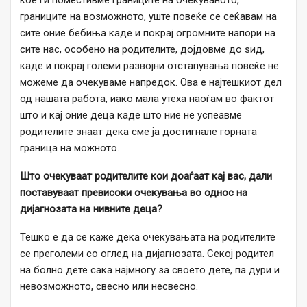
кое ги поместивме границите на очекуваното,
границите на возможното, уште повеќе се сеќавам на
сите оние бебиња каде и покрај огромните напори на
сите нас, особено на родителите, дојдовме до ѕид,
каде и покрај големи развојни отстапувања повеќе не
можеме да очекуваме напредок. Ова е најтешкиот дел
од нашата работа, иако мала утеха наоѓам во фактот
што и кај оние деца каде што ние не успеавме
родителите знаат дека сме ја достигнале горната
граница на можното.
Што очекуваат родителите кои доаѓаат кај вас, дали
поставуваат превисоки очекувања во однос на
дијагнозата на нивните деца?
Тешко е да се каже дека очекувањата на родителите
се преголеми со оглед на дијагнозата. Секој родител
на болно дете сака најмногу за своето дете, па дури и
невозможното, свесно или несвесно.