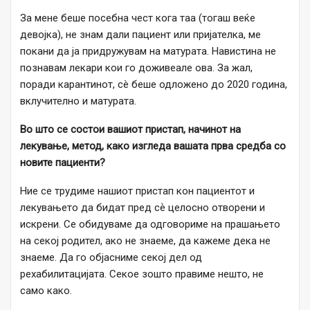
За мене беше посебна чест кога таа (тогаш веќе
девојка), не знам дали пациент или пријателка, ме
покани да ја придружувам на матурата. Навистина не
познавам лекари кои го доживеале ова. За жал,
поради карантинот, сè беше одложено до 2020 година,
вклучително и матурата.
Во што се состои
вашиот пристап,
начинот
на
лекување, метод, како изгледа вашата прва средба со
нови
те
пациенти?
Ние се трудиме нашиот пристап кон пациентот и
лекувањето да бидат пред сѐ целосно отворени и
искрени. Се обидуваме да одговориме на прашањето
на секој родител, ако не знаеме, да кажеме дека не
знаеме. Да го објасниме секој дел од
рехабилитацијата. Секое зошто правиме нешто, не
само како.