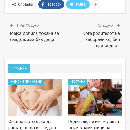
Facebook
Twitter
Сподели
ПРЕТХОДНО
СЛЕДНО
Маjка добила покана за
Кога родителот ќе
свадба, ама без деца
заборави кој бил
претходно…
ПОВЕЌЕ
ЖЕНСКИ ПРИКАЗНИ
ИСХРАНА
Општеството сака да
Родители, не им ги давајте
раѓаат, но да изгледаат
овие 5 намирници на