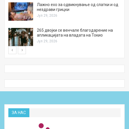
Лажно ехо за одвикнување од слатки и од
нездрави грицки
Јул 29, 2026
а
265 двојки се венчале благодарение на
апликацијата на владата на Токио
Јул 29, 2026
ЗА НАС