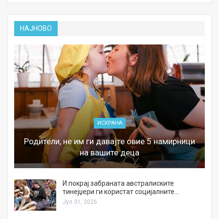
НАЈНОВО
ИСХРАНА
Родители, не им ги давајте овие 5 намирници
на вашите деца
И покрај забраната австралиските
тинејџери ги користат социјалните…
Јул 31, 2026