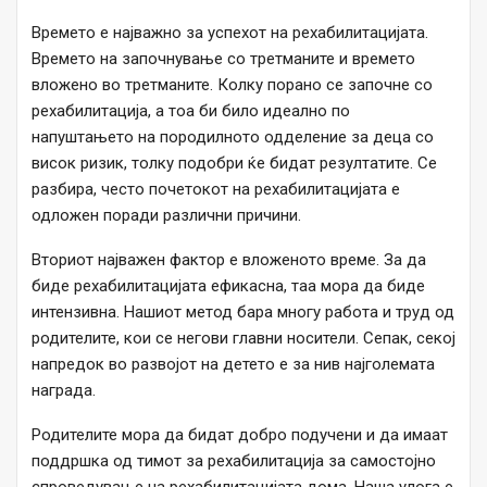
Времето е најважно за успехот на рехабилитацијата.
Времето на започнување со третманите и времето
вложено во третманите. Колку порано се започне со
рехабилитација, а тоа би било идеално по
напуштањето на породилното одделение за деца со
висок ризик, толку подобри ќе бидат резултатите. Се
разбира, често почетокот на рехабилитацијата е
одложен поради различни причини.
Вториот најважен фактор е вложеното време. За да
биде рехабилитацијата ефикасна, таа мора да биде
интензивна. Нашиот метод бара многу работа и труд од
родителите, кои се негови главни носители. Сепак, секој
напредок во развојот на детето е за нив најголемата
награда.
Родителите мора да бидат добро подучени и да имаат
поддршка од тимот за рехабилитација за самостојно