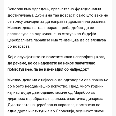
Секогаш има одредени, првенствено функционални
достигнувања, дури и на таа возраст, само што веќе не
се толку значајни за да направат драматична разлика.
Мислам дека на таа возраст треба добро да се
размислува за одржување на статус кво бидејќи
церебралната парализа има тенденција да се влошува
со возраста.
Кој е случајот што го паметите како неверојатен, кога,
да речеме, не се надевавте на
некое
значителн
о
поместување, па
ве изненади
л
со напредок?
Мислам дека ми е најлесно да одговорам ова прашање
со моето неодамнешно искуство. Пред многу години
кај нас дојде двегодишно момче од Марибор со
дијагноза церебрална парализа, спастична дипареза.
Дијагнозата на церебрална парализа, поставена во
една друга институција во Словенија, всушност значи