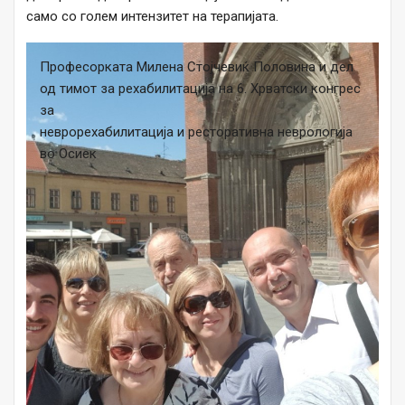
само со голем интензитет на терапијата.
Професорката Милена Стојчевиќ Половина и дел
од тимот за рехабилитација на 6. Хрватски конгрес
за
неврорехабилитација и ресторативна неврологија
во Осиек