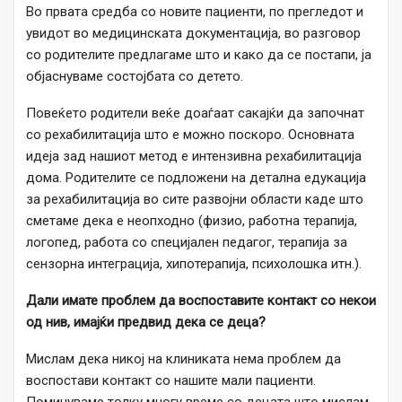
Во првата средба со новите пациенти, по прегледот и
увидот во медицинската документација, во разговор
со родителите предлагаме што и како да се постапи, ја
објаснуваме состојбата со детето.
Повеќето родители веќе доаѓаат сакајќи да започнат
со рехабилитација што е можно поскоро. Основната
идеја зад нашиот метод е интензивна рехабилитација
дома. Родителите се подложени на детална едукација
за рехабилитација во сите развојни области каде што
сметаме дека е неопходно (физио, работна терапија,
логопед, работа со специјален педагог, терапија за
сензорна интеграција, хипотерапија, психолошка итн.).
Дали имате проблем да воспоставите контакт со некои
од нив, имајќи предвид дека се деца?
Мислам дека никој на клиниката нема проблем да
воспостави контакт со нашите мали пациенти.