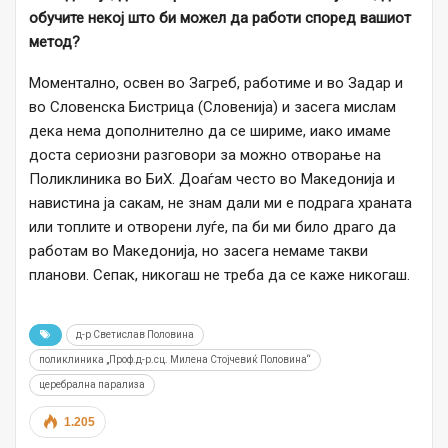
обучи
те
некој што би можел да работи според
вашиот
метод?
Моментално, освен во Загреб, работиме и во Задар и
во Словенска Бистрица (Словенија) и засега мислам
дека нема дополнително да се шириме, иако имаме
доста сериозни разговори за можно отворање на
Поликлиника во БиХ. Доаѓам често во Македонија и
навистина ја сакам, не знам дали ми е подрага храната
или топлите и отворени луѓе, па би ми било драго да
работам во Македонија, но засега немаме такви
планови. Сепак, никогаш не треба да се каже никогаш.
д-р Светислав Половина
поликлиника „Проф.д-р.сц. Милена Стојчевиќ Половина“
церебрална парализа
1.205