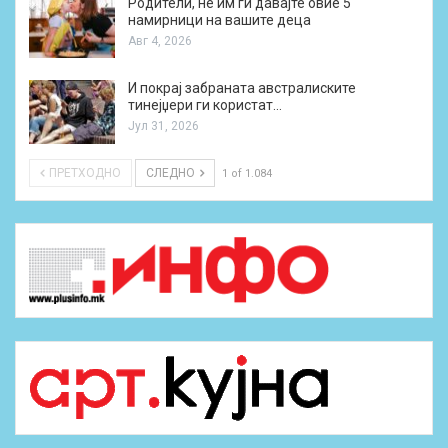
Родители, не им ги давајте овие 5
намирници на вашите деца
Авг 4, 2026
И покрај забраната австралиските
тинејџери ги користат…
Јул 31, 2026
ПРЕТХОДНО
СЛЕДНО
1 of 1.084