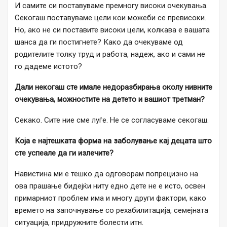
И самите си поставуваме премногу високи очекувања.
Секогаш поставуваме цели кои можеби се превисоки.
Но, ако не си поставите високи цели, колкава е вашата
шанса да ги постигнете? Како да очекуваме од
родителите толку труд и работа, надеж, ако и сами не
го дадеме истото?
Дали некогаш сте имале недоразбирања околу нивните
очекувања, можностите на детето и вашиот третман?
Секако. Сите ние сме луѓе. Не се согласуваме секогаш.
Која е најтешката форма на заболување кај децата што
сте успеале да ги излечите?
Навистина ми е тешко да одговорам попрецизно на
ова прашање бидејќи ниту едно дете не е исто, освен
примарниот проблем има и многу други фактори, како
времето на започнување со рехабилитација, семејната
ситуација, придружните болести итн.