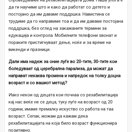
спроведување на рехабилитацијата дома. Наша улога е
да ги научиме што и како да работат со детето и
постојано да им даваме поддршка. Навистина се
трудиме да го направиме тоа и да им даваме постојана
поддршка, без оглед на закажаните термини за
едукација и контрола. Мобилните телефони ѕвонат и
пораките пристигнуваат дење, ноќе и за време на
викенди и празници.
Дали
има надеж за оние луѓе во 20-тите, 30-тите кои
боледуваат од церебрална парализа, да можат да
направат некаква промена и напредок на толку доцна
возраст и со вашиот метод?
Иако некои од децата кои почнаа со рехабилитација
кај нас веќе не се деца, туку луѓе на возраст од 20
години, имаме премалку искуство со работа на таа
возраст. Сепак, можам да кажам дека
рехабилитацијата на која било возраст функционира
позитивно.