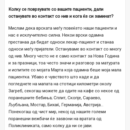
Колку се поврзувате со вашите пациенти, дали
останувате во контакт со нив и кога ќе си заминат?
Мислам дека врската меѓу повеќето наши пациенти и
нас е исклучително силна. Некои врски одамна
престанаа да бидат односи лекар-пациент и станаа
односи меѓу пријатели. Остануваме во контакт со многу
од нив. Многу често не е само контакт за Нова Година
и за празници, тоа често значи и разговор за матурата
и испитите со мојата Марта која одамна беше моја мала
пациентка. Убаво е чувството што каде и да
погледнете на мапата на стотици километри околу
Загреб, секогаш можете да одите на кафе со некое од
поранешните бебиња; Сплит, Скопје, Сараево,
Љубљана, Мостар, Бихаќ, Германија, Австрија…
Понекогаш од чист мир, некој од нашите големи
поранешни вежбачи ќе заѕвони на вратата од
Поликлиниката, само колку да ни се јави.