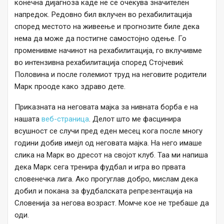
конечна дијагноза каде не се очекува значителен
напредок. Редовно бил вклучен во рехабилитација
според местото на живеење и прогнозите биле дека
нема да може да постигне самостојно одење. Го
променивме начинот на рехабилитација, го вклучивме
во интензивна рехабилитација според Стојчевиќ
Половина и после големиот труд на неговите родители
Марк прооде како здраво дете.
Приказната на неговата мајка за нивната борба е на
нашата
веб-страница
. Делот што ме фасцинира
всушност се случи пред еден месец кога после многу
години добив имејл од неговата мајка. На него имаше
слика на Марк во дресот на својот клуб. Таа ми напиша
дека Марк сега тренира фудбал и игра во првата
словенечка лига. Ако прогуглав добро, мислам дека
добил и покана за фудбалската репрезентација на
Словенија за негова возраст. Момче кое не требаше да
оди.