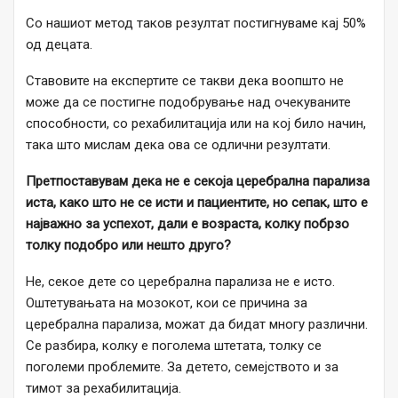
Со нашиот метод таков резултат постигнуваме кај 50%
од децата.
Ставовите на експертите се такви дека воопшто не
може да се постигне подобрување над очекуваните
способности, со рехабилитација или на кој било начин,
така што мислам дека ова се одлични резултати.
Претпоставувам дека
не е секоја церебрална парализа
иста, како што не се исти и
пациентите, но
сепак, што е
најважно за успехот, дали е возраста, колку побрзо
толку подобро или нешто друго?
Не, секое дете со церебрална парализа не е исто.
Оштетувањата на мозокот, кои се причина за
церебрална парализа, можат да бидат многу различни.
Се разбира, колку е поголема штетата, толку се
поголеми проблемите. За детето, семејството и за
тимот за рехабилитација.