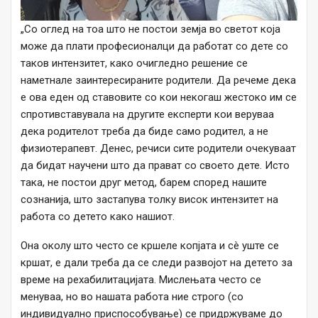
„Со оглед на тоа што не постои земја во светот која
може да плати професионалци да работат со дете со
таков интензитет, како очигледно решение се
наметнале заинтересираните родители. Да речеме дека
е ова еден од ставовите со кои некогаш жестоко им се
спротивставувала на другите експерти кои веруваа
дека родителот треба да биде само родител, а не
физиотерапевт. Денес, речиси сите родители очекуваат
да бидат научени што да прават со своето дете. Исто
така, не постои друг метод, барем според нашите
сознанија, што застапува толку висок интензитет на
работа со детето како нашиот.
Она околу што често се кршеле копјата и сè уште се
кршат, е дали треба да се следи развојот на детето за
време на рехабилитацијата. Мислењата често се
менуваа, но во нашата работа ние строго (со
индивидуално приспособување) се придржуваме до