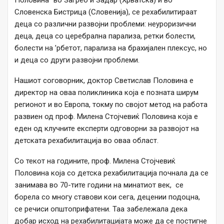
Половина“ во Загреб и Задар (Хрватска) и во
Словенска Бистрица (Словенија), се рехабилитираат
деца со различни развојни проблеми: неуроризични
деца, деца со церебрална парализа, ретки болести,
болести на ’рбетот, парализа на брахијален плексус, но
и деца со други развојни проблеми.
Нашиот соговорник, доктор Светислав Половина е
директор на оваа поликлиника која е позната ширум
регионот и во Европа, токму по својот метод на работа
развиен од проф. Милена Стојчевиќ Половина која е
еден од клучните експерти одговорни за развојот на
детската рехабилитација во оваа област.
Со текот на годините, проф. Милена Стојчевиќ
Половина која со детска рехабилитација почнала да се
занимава во 70-тите години на минатиот век, се
борела со многу ставови кои сега, децении подоцна,
се речиси општоприфатени. Таа забележала дека
добар исход на рехабилитацијата може да се постигне