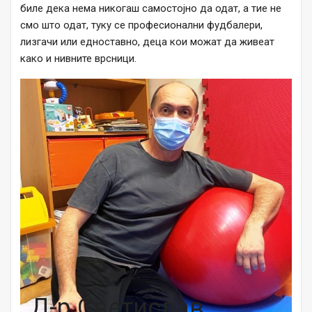
биле дека нема никогаш самостојно да одат, а тие не
смо што одат, туку се професионални фудбалери,
лизгачи или едноставно, деца кои можат да живеат
како и нивните врсници.
Д-р Светислав