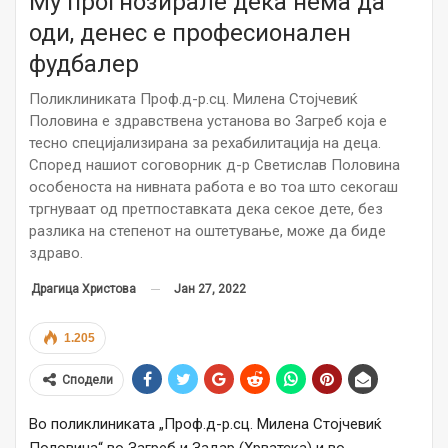
Му прогнозирале дека нема да
оди, денес е професионален
фудбалер
Поликлиниката Проф.д-р.сц. Милена Стојчевиќ
Половина е здравствена установа во Загреб која е
тесно специјализирана за рехабилитација на деца.
Според нашиот соговорник д-р Светислав Половина
особеноста на нивната работа е во тоа што секогаш
тргнуваат од претпоставката дека секое дете, без
разлика на степенот на оштетување, може да биде
здраво.
Јан 27, 2022
Драгица Христова
1.205
Сподели
Во поликлиниката „Проф.д-р.сц. Милена Стојчевиќ