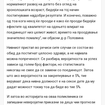
нормалниот развој на детето без оглед на
хронолошката возраст, бидејќи на тој начин
постигнуваме најдобри резултати. И конечно, поважно
од тоа кога некој ќе прооди е како ќе прооди бидејќи
ефектите од квалитетот на одењето влијаат на
поединецот низ целиот живот; времето на проодување
значително помалку“, ни објасни д-р Половина.
Нивниот пристап во речиси сите случаи се состои во
обид да постигнат целосно здравје, а не најмала
можна попреченост. Се разбира, веројатноста за успех
зависи од голем број фактори, но статистиката
никогаш не смее да се замени со поединецот. Затоа
што ако веројатноста за закрепнување е 5%, тие
веруваат дека нивна должност е на секое дете да му
дадат можност токму тоа да биде во тие 5%.
И затоа во историјата на оваа поликлиника се
запишани неверојатни приказни за деца чии прогнози