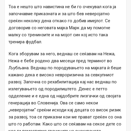
Тоа е нешто што навистина не би го очекувал кога ја
започнавме приказната и за што бев неверојатно
среќен неколку дена откако го добив имејлот. Се
договорив со неговата мајка Марк да му помогне
малку со тренинзите и на мојот син кој исто така
тренира фудбал.
Кога зборувам за него, веднаш се сеќавам на Нежа,
Нежа е бебе родено два месеци пред терминот во
Љубљана. Веднаш по породувањето на мајката ѝ беше
кажано дека е високо невроризична за севкупниот
развој. Започна со рехабилитација кај нас веднаш по
излегувањето од породилиштето. Денес е петто
одделение и е една од најдобрите лизгачки од својата
генерација во Словенија. Ова се само некои
„неверојатни“ среќни исходи кај децата со висок ризик
за развој, тоа се приказни кои ме прават среќен со она
што го работам. Како што се сеќавам на секое дете со