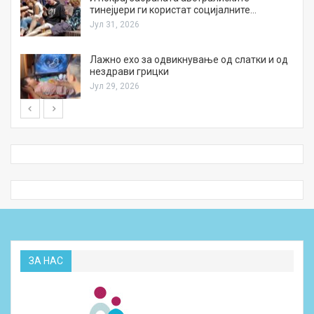
тинејџери ги користат социјалните…
Јул 31, 2026
Лажно ехо за одвикнување од слатки и од
нездрави грицки
Јул 29, 2026
ЗА НАС