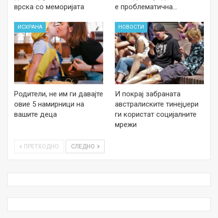
врска со меморијата
е проблематична…
ИСХРАНА
НОВОСТИ
Родители, не им ги давајте
И покрај забраната
овие 5 намирници на
австралиските тинејџери
вашите деца
ги користат социјалните
мрежи
ПРЕТХОДНО
СЛЕДНО