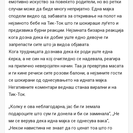
емотивно искуство за повеќето родители, но во ретки
случаи може да биде многу непријатно. Една мајка
сподели видео од забавата за откривање на полот на
нејзиното бебе на Тик-Ток што ги шокираше луѓето и
предизвика бурни реакции. Нејзината бизарна реакција
кога дозна дека ќе добие уште едно девојче ги
запрепасти сите што ја видоа објавата.
Кога трудницата дознава дека ќе роди уште една
ќерка, а не син на кој очигледно се надевала, реагира
на прилично неверојатен начин. Таа ја превртува масата
и ги кине речиси сите розови балони, а нејзините гости
се шокирани од однесувањето на идната мајка.
Негативните коментари веднаш станаа вирални и на
Тик-Ток.
„Колку е ова неблагодарна, јас би ги земала
подароците што сум ги донела и би си заминала“, „Не
ми се верува дека идна мајка се однесува вака“,
„Некои навистина не знаат да го ценат тоа што го