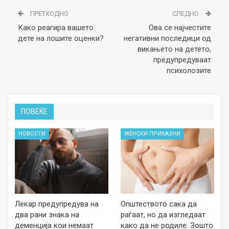
ПРЕТХОДНО
СЛЕДНО
Како реагира вашето
Ова се најчестите
дете на лошите оценки?
негативни последици од
викањето на детето,
предупредуваат
психолозите
ПОВЕЌЕ
НОВОСТИ
ЖЕНСКИ ПРИКАЗНИ
Лекар предупредува на
Општеството сака да
два рани знака на
раѓаат, но да изгледаат
деменција кои немаат
како да не родиле: Зошто