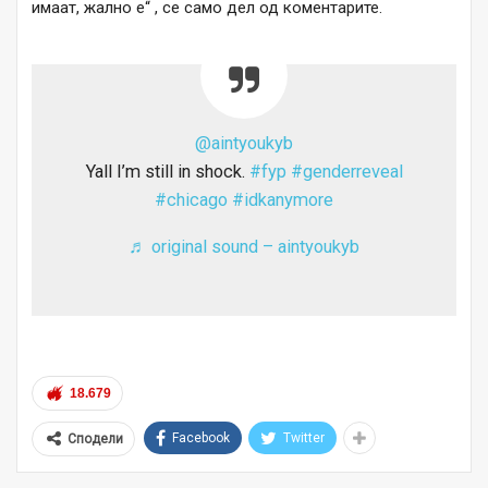
имаат, жално е“ , се само дел од коментарите.
@aintyoukyb
Yall I’m still in shock.
#fyp
#genderreveal
#chicago
#idkanymore
♬ original sound – aintyoukyb
18.679
Facebook
Twitter
Сподели