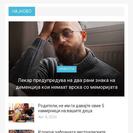
НАЈНОВО
НОВОСТИ
Лекар предупредува на два рани знака на
деменција кои немаат врска со меморијата
а
Родители, не им ги давајте овие 5
намирници на вашите деца
Авг 4, 2026
И покрај забраната австралиските