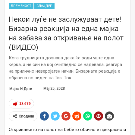
БРЕМЕНОСТ
СЛАЈДЕР
Некои луѓе не заслужуваат дете!
Бизарна реакција на една мајка
на забава за откривање на полот
(ВИДЕО)
Кога трудницата дознава дека ќе роди уште една
ќерка, а не син на кој очигледно се надевала, реагира
на прилично неверојатен начин. Бизарната реакција е
објавена во видео на Тик-Ток
Мај 25, 2023
Мајка И Дете
18.679
Сподели
Откривањето на полот на бебето обично е прекрасно и