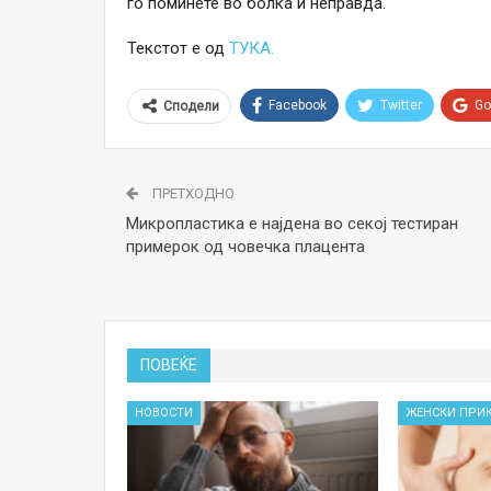
го поминете во болка и неправда.
Текстот е од
ТУКА.
Facebook
Twitter
Go
Сподели
ПРЕТХОДНО
Микропластика е најдена во секој тестиран
примерок од човечка плацента
ПОВЕЌЕ
НОВОСТИ
ЖЕНСКИ ПРИ