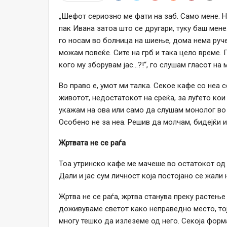
„Шефот сериозно ме фати на заб. Само мене. Н
пак Ивана затоа што се другари, туку баш мене
го носам во болница на шиење, дома нема руче
можам повеќе. Сите на грб и така цело време.
кого му зборувам јас…?!“, го слушам гласот на м
Во право е, умот ми талка. Секое кафе со неа
животот, недостатокот на среќа, за луѓето кои
укажам на ова или само да слушам монолог во 
Особено не за неа. Решив да молчам, бидејќи и
Жртвата не се раѓа
Тоа утринско кафе ме мачеше во остатокот од 
Дали и јас сум личност која постојано се жали 
Жртва не се раѓа, жртва станува преку растење
доживуваме светот како неправедно место, тој
многу тешко да излеземе од него. Секоја форм