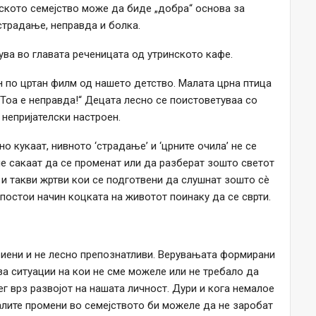
ското семејство може да биде „добра“ основа за
страдање, неправда и болка.
ува во главата реченицата од утринското кафе.
по цртан филм од нашето детство. Малата црна птица
 „Тоа е неправда!“ Децата лесно се поистоветуваа со
 непријателски настроен.
но кукаат, нивното ‘страдање’ и ‘црните очила’ не се
не сакаат да се променат или да разберат зошто светот
 и такви жртви кои се подготвени да слушнат зошто сè
 постои начин коцката на животот поинаку да се сврти.
риени и не лесно препознатливи. Верувањата формирани
за ситуации на кои не сме можеле или не требало да
г врз развојот на нашата личност. Дури и кога немалое
алите промени во семејството би можеле да не заробат