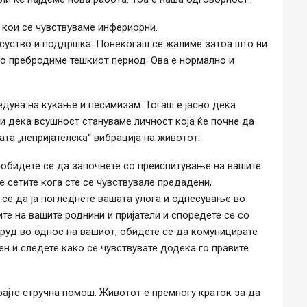
 кои се чувствуваме инфериорни.
исуство и поддршка. Понекогаш се жалиме затоа што ни
го пребродиме тешкиот период. Ова е нормално и
едува на кукање и песимизам. Тогаш е јасно дека
и дека всушност стануваме личност која ќе почне да
ата „непријателска“ вибрација на животот.
, обидете се да започнете со преиспитување на вашите
е сетите кога сте се чувствувале предадени,
се да ја погледнете вашата улога и однесување во
ите на вашите роднини и пријатели и споредете се со
труд во однос на вашиот, обидете се да комуницирате
н и следете како се чувствувате додека го правите
ајте стручна помош. Животот е премногу краток за да