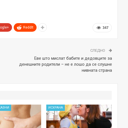
ogle+
ReddIt
347
СЛЕДНО
Еве што мислат бабите и дедовците за
денешните родители – не е лошо да се слушне
нивната страна
КАЗНИ
ИСХРАНА