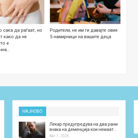
 сака да раѓаат, но
Родители, не им ги давајте овие
т како да не
5 намирници на вашите деца
то е
чна…
НАЈНОВО
Лекар предупредува на два рани
знака на деменција кои немаат…
Авг 7, 2026