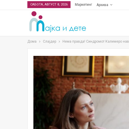
САБОТА, АВГУСТ 8, 2026
Маркетинг
Архива
Дома
Слајдер
Нема правда! Синдромот Калимеро нави