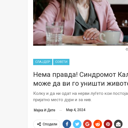
Ф
СЛАЈДЕР
СОВЕТИ
Нема правда! Синдромот Кал
може да ви го уништи живот
Колку и да ни одат на нерви луѓето кои постоја
пријатно место дури и за нив.
Мар 4, 2024
Мајка И Дете
Сподели