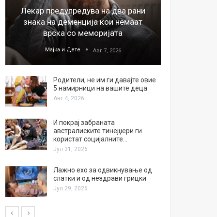
Лекар предупредува на два рани
26
знака на деменција кои немаат
благода
врска со меморијата
Мајка и Дете
М
Авг 7, 2026
Родители, не им ги давајте овие
5 намирници на вашите деца
Авг 4, 2026
И покрај забраната
австралиските тинејџери ги
користат социјалните…
Јул 31, 2026
Лажно ехо за одвикнување од
слатки и од нездрави грицки
Јул 29, 2026