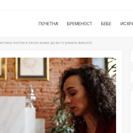
ПОЧЕТНА
БРЕМЕНОСТ
БЕБЕ
ИСХР
стина постои и лесно може да ви го уништи животот