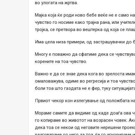
во улогата на жртва.
Мајка која ќе роди ново бебе веќе не е само н
чувство го носиме како трајна рана, или учител
тројка, се претвора во вештерка од која се пл
Има цела низа примери, од застрашувачки до 
Многу е поважно да сфатиме дека се чувствува
корените на тоа чувство.
Важно е да се знае дека кога во зрелоста има
омаловажува, одиме во регресија и тоа чувств
боли тоа што газдата не е фер, туку ситуација
Првиот чекор кон излегување од положбата на
Мораме самите да видиме од каде доаѓа ова чу
го копираме во животот на возрасен човек. Ак
дека тоа се некои од неговите нерешени проек
разговараме со него за тоа, ќе го игнорираме 