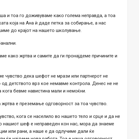
аша и тоа го доживуваме како голема неправда, а тоа
ката која на Ана ѝ даде петка за собирање, а нас
ашиме до крајот на нашето школување.
банални.
ме како жртва и самите да ги пронајдеме причините и
ме чувство дека шефот не мрази или партнерот не
о од детството врз кое немавме контрола. Денес не не
та кога бевме навистина мали и немоќни.
 жртва е преземање одговорност за тоа чувство.
вство, кога се населило во нашето тело и срце и да не
о нашиот шеф е неправеден кон нас, мора да знаеме
ции или рани, а наше е да одлучиме дали ќе
или ќе најдеме нова работа. Тоа е наша одговорност.