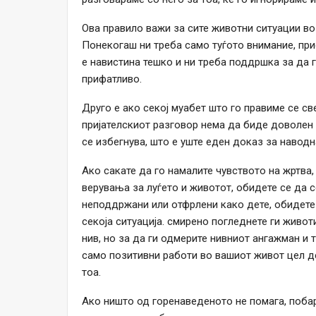
Ова правило важи за сите животни ситуации во
Понекогаш ни треба само туѓото внимание, пр
е навистина тешко и ни треба поддршка за да 
прифатливо.
Друго е ако секој муабет што го правиме се св
пријателскиот разговор нема да биде доволен 
се избегнува, што е уште еден доказ за наводн
Ако сакате да го намалите чувството на жртва
верувања за луѓето и животот, обидете се да с
неподдржани или отфрлени како дете, обидете 
секоја ситуација. смирено погледнете ги живот
нив, но за да ги одмерите нивниот ангажман и 
само позитивни работи во вашиот живот цел де
тоа.
Ако ништо од горенаведеното не помага, побар