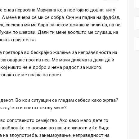
е онаа нервозна Маријана која постојано доцни, ниту
. А мене вчера сѐ ми се собра. Син ми падна на фудбал,
к, свекрва ми ме бара за некои домашни пилиња, па не
 Пукам по шевови. Дали ти мене воопшто ме слушаш, на
ојата пријателка.
 се претвора во бескрајно жалење за неправедноста на
 заговарале против неа. Ме мачи дилемата дали да ѝ
кој ништо не е добро и нема радост за никого.
 онака не ме праша за совет.
денот. Во кои ситуации се гледам себеси како жртва?
на луѓето и светот околу мене?
 во сопственото семејство. Ако како мало дете го
 шаблон ќе го носиме во нашите животи и ќе биде
а на злоупотреба, занемарување, неправедност на