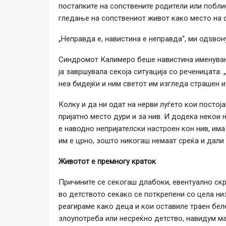
постапките на сопствените родители или побли
гледање на сопствениот живот како место на 
„Неправда е, навистина е неправда“, ми одѕвон
Синдромот Калимеро беше навистина именуван 
ја завршувала секоја ситуација со реченицата:
неа бидејќи и ним светот им изгледа страшен и
Колку и да ни одат на нерви луѓето кои постоја
пријатно место дури и за нив. И додека некои 
е наводно непријателски настроен кон нив, има
им е црно, зошто никогаш немаат среќа и дали
Животот е премногу краток
Причините се секогаш длабоки, евентуално ск
во детството секако се поткрепени со цела ни
реагираме како деца и кои оставиле траен беле
злоупотреба или несреќно детство, навидум м