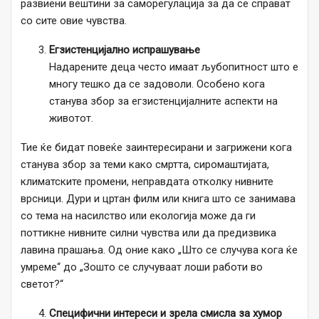
развиени вештини за саморегулација за да се справат
со сите овие чувства.
Егзистенцијално испрашување
Надарените деца често имаат љубопитност што е
многу тешко да се задоволи. Особено кога
станува збор за егзистенцијалните аспекти на
животот.
Тие ќе бидат повеќе заинтересирани и загрижени кога
станува збор за теми како смртта, сиромаштијата,
климатските промени, неправдата отколку нивните
врсници. Дури и цртан филм или книга што се занимава
со тема на насилство или екологија може да ги
поттикне нивните силни чувства или да предизвика
лавина прашања. Од оние како „Што се случува кога ќе
умреме“ до „Зошто се случуваат лоши работи во
светот?“
Специфични интереси и зрела смисла за хумор