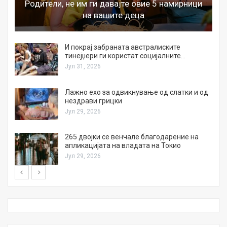
Родители, не им ги давајте овие 5 намирници
на вашите деца
И покрај забраната австралиските
тинејџери ги користат социјалните…
Јул 31, 2026
Лажно ехо за одвикнување од слатки и од
нездрави грицки
Јул 29, 2026
а
265 двојки се венчале благодарение на
апликацијата на владата на Токио
Јул 29, 2026