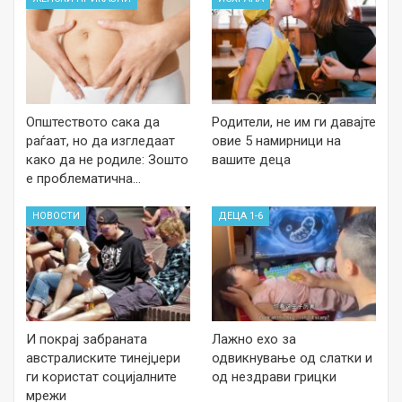
Општеството сака да
Родители, не им ги давајте
раѓаат, но да изгледаат
овие 5 намирници на
како да не родиле: Зошто
вашите деца
е проблематична…
НОВОСТИ
ДЕЦА 1-6
И покрај забраната
Лажно ехо за
австралиските тинејџери
одвикнување од слатки и
ги користат социјалните
од нездрави грицки
мрежи