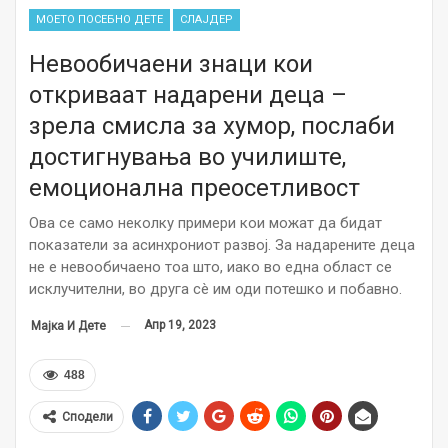
МОЕТО ПОСЕБНО ДЕТЕ
СЛАЈДЕР
Невообичаени знаци кои
откриваат надарени деца –
зрела смисла за хумор, послаби
достигнувања во училиште,
емоционална преосетливост
Ова се само неколку примери кои можат да бидат
показатели за асинхрониот развој. За надарените деца
не е невообичаено тоа што, иако во една област се
исклучителни, во друга сè им оди потешко и побавно.
Апр 19, 2023
Мајка И Дете
488
Сподели