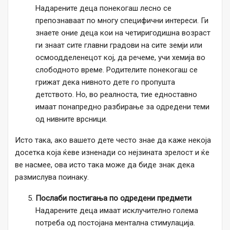
Надарените деца понекогаш лесно се
препознаваат по многу специфични интереси. Ги
знаете оние деца кои на четиригодишна возраст
ги знаат сите главни градови на сите земји или
осмоодделенецот кој, да речеме, учи хемија во
слободното време. Родителите понекогаш се
грижат дека нивното дете го пропушта
детството. Но, во реалноста, тие едноставно
имаат понапредно разбирање за одредени теми
од нивните врсници.
Исто така, ако вашето дете често знае да каже некоја
досетка која ќеве изненади со нејзината зрелост и ќе
ве насмее, ова исто така може да биде знак дека
размислува поинаку.
Послаби постигања по одредени предмети
Надарените деца имаат исклучително голема
потреба од постојана ментална стимулација.