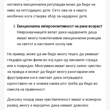
неговата емоционална регулација може да биде на
ниво на петгодишно дете. Сето ова не е ништо
необично кога станува збор за надарено дете.
Емоционална хиперсензитивност на рана возраст
Невронаучниците велат дека надарените деца
имаат многу поинтензивни емоционални реакции
на светот и настаните околу нив.
На пример, може да им биде многу тешко да уживаат
гледајќи цртан филм во кој еден од ликовите страда
или е повреден. Многумина имаат многу силно чувство
за правда и можат да бидат многу разочарани или
фрустрирани кога сметаат дека ситуацијата
едноставно не е онаква каква што треба да биде во
смисла на правичност.
Доколку покрај оваа чувствителност имаат и асинхрон
развој, многу е веројатно дека немаат доволно