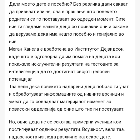
Дали моето дете е посебно? Без разлика дали сакаат
да признаат или не, ова е прашање што повеќето
родители си го поставуваат во одреден момент. Сите
ние ги гледаме нашите деца со поинакви очи и сакаме
да веруваме дека има нешто посебно и генијално во
нив.
Меган Канела е вработена во Институтот Дејвидсон,
каде што е одговорна да им помага на децата кои
покажале исклучителни резултати на тестовите за
интелигенција да го достигнат својот целосен
потенцијал.
Таа вели дека повеќето надарени деца побрзо ги учат
и обработуваат информациите од нивните врсници и
умеат да го совладаат материјалот наменет за
повисоки одделенија од оние што тие ги посетуваат.
Но, овие деца не се секогаш примерни ученици кои
постигнуваат одлични резултати. Всушност, вели таа,
надареноста изгледа различно кај секое дете.