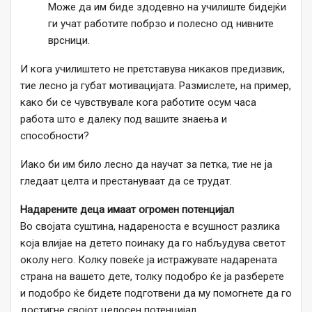
Може да им биде здодевно на училиште бидејќи
ги учат работите побрзо и полесно од нивните
врсници.
И кога училиштето не претставува никаков предизвик,
тие лесно ја губат мотивацијата. Размислете, на пример,
како би се чувствувале кога работите осум часа
работа што е далеку под вашите знаења и
способности?
Иако би им било лесно да научат за петка, тие не ја
гледаат целта и престануваат да се трудат.
Надарените деца имаат огромен потенцијал
Во својата суштина, надареноста е всушност разлика
која влијае на детето поинаку да го набљудува светот
околу него. Колку повеќе ја истражувате надарената
страна на вашето дете, толку подобро ќе ја разберете
и подобро ќе бидете подготвени да му помогнете да го
достигне својот целосен потенцијал.