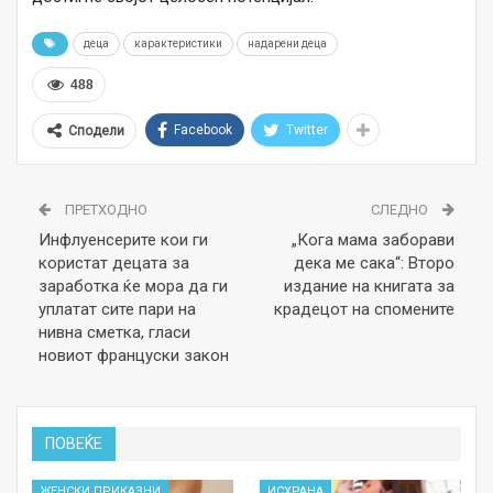
деца
карактеристики
надарени деца
488
Facebook
Twitter
Сподели
ПРЕТХОДНО
СЛЕДНО
Инфлуенсерите кои ги
„Кога мама заборави
користат децата за
дека ме сака“: Второ
заработка ќе мора да ги
издание на книгата за
уплатат сите пари на
крадецот на спомените
нивна сметка, гласи
новиот француски закон
ПОВЕЌЕ
ЖЕНСКИ ПРИКАЗНИ
ИСХРАНА