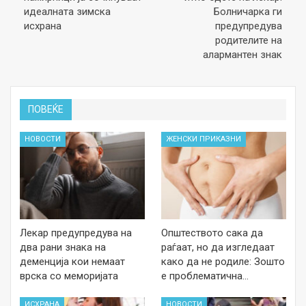
идеалната зимска
Болничарка ги
исхрана
предупредува
родителите на
алармантен знак
ПОВЕЌЕ
НОВОСТИ
ЖЕНСКИ ПРИКАЗНИ
Лекар предупредува на
Општеството сака да
два рани знака на
раѓаат, но да изгледаат
деменција кои немаат
како да не родиле: Зошто
врска со меморијата
е проблематична…
ИСХРАНА
НОВОСТИ