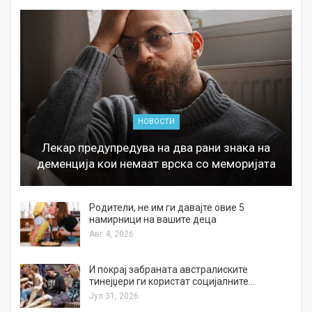
НОВОСТИ
Лекар предупредува на два рани знака на
деменција кои немаат врска со меморијата
а
Родители, не им ги давајте овие 5
намирници на вашите деца
Авг 4, 2026
И покрај забраната австралиските
тинејџери ги користат социјалните…
Јул 31, 2026