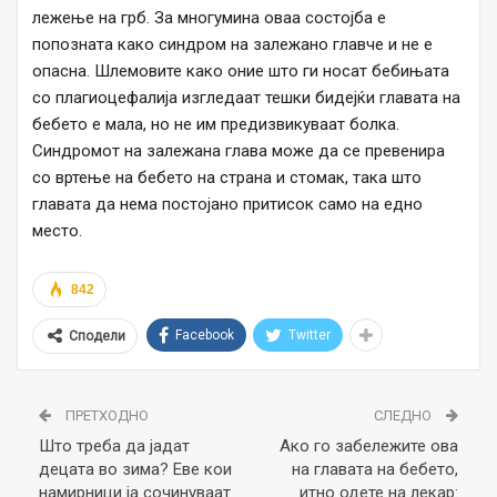
лежење на грб. За многумина оваа состојба е
попозната како синдром на залежано главче и не е
опасна. Шлемовите како оние што ги носат бебињата
со плагиоцефалија изгледаат тешки бидејќи главата на
бебето е мала, но не им предизвикуваат болка.
Синдромот на залежана глава може да се превенира
со вртење на бебето на страна и стомак, така што
главата да нема постојано притисок само на едно
место.
842
Facebook
Twitter
Сподели
ПРЕТХОДНО
СЛЕДНО
Што треба да јадат
Ако го забележите ова
децата во зима? Еве кои
на главата на бебето,
намирници ја сочинуваат
итно одете на лекар: