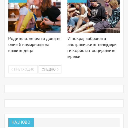
Родители, не им ги давајте
И покрај забраната
овие 5 намирници на
австралиските тинејџери
вашите деца
ги користат социјалните
мрежи
ПРЕТХОДНО
СЛЕДНО
НАЈНОВО