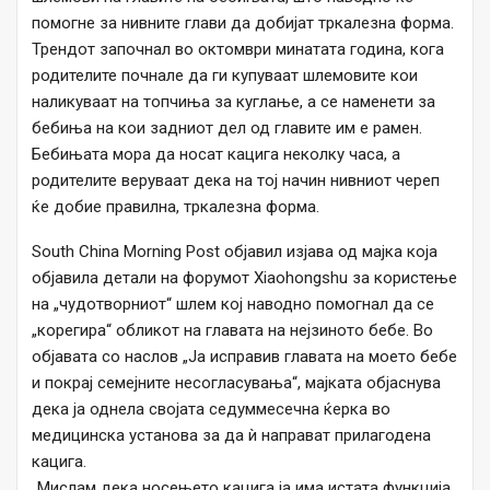
помогне за нивните глави да добијат тркалезна форма.
Трендот започнал во октомври минатата година, кога
родителите почнале да ги купуваат шлемовите кои
наликуваат на топчиња за куглање, а се наменети за
бебиња на кои задниот дел од главите им е рамен.
Бебињата мора да носат кацига неколку часа, а
родителите веруваат дека на тој начин нивниот череп
ќе добие правилна, тркалезна форма.
South China Morning Post објавил изјава од мајка која
објавила детали на форумот Xiaohongshu за користење
на „чудотворниот“ шлем кој наводно помогнал да се
„корегира“ обликот на главата на нејзиното бебе. Во
објавата со наслов „Ја исправив главата на моето бебе
и покрај семејните несогласувања“, мајката објаснува
дека ја однела својата седуммесечна ќерка во
медицинска установа за да ѝ направат прилагодена
кацига.
„Мислам дека носењето кацига ја има истата функција