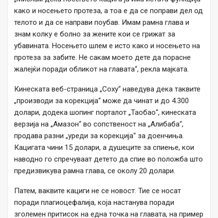
како и носењето протеза, а тоа е да се поправи дел од
телото и да се направи поубав. Имам рамна глава и
знам колку е болно за жените кои се грижат за
убавината. Носењето шлем е исто како и носењето на
протеза за забите. Не сакам моето дете да порасне
жалејќи поради обликот на главата“, рекла мајката.
Кинеската веб-страница „Соху“ наведува дека таквите
„производи за корекција“ може да чинат и до 4.300
долари, додека шопинг порталот „Таобао“, кинеската
верзија на „Амазон“ во сопственост на „Алибаба“,
продава разни „уреди за корекција“ за доенчиња.
Кацигата чини 15 долари, а душеците за спиење, кои
наводно го спречуваат детето да спие во положба што
предизвикува рамна глава, се околу 20 долари.
Патем, ваквите кациги не се новост. Тие се носат
поради плагиоцефалија, која настанува поради
зголемен притисок на една точка на главата, на пример