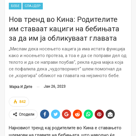
БЕБЕ
СЛАЈДЕР
Нов тренд во Кина: Родителите
им ставаат кациги на бебињата
за да им ја обликуваат главата
„Мислам дека носењето кацига ја има истата функција
како и носењето протеза, а тоа е да се поправи дел од
телото и да се направи поубав“, рекла една мајка која
се пофалила дека „чудотворниот“ шлем помогнал да
се „корегира“ обликот на главата на нејзиното бебе.
Јан 26, 2023
Мајка И Дете
842
Сподели
Најновиот тренд кај родителите во Кина е ставањето
шлемови на главите на бебињата, што наводно ќе