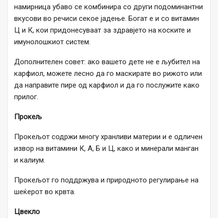
намирница убаво се комбинира со други подоминантни
вкусови во речиси секое јадење. Богат е и со витамин
Ц и К, кои придонесуваат за здравјето на коските и
имунолошкиот систем.
Дополнителен совет: ако вашето дете не е љубител на
карфиол, можете лесно да го маскирате во рижото или
да направите пире од карфиол и да го послужите како
прилог.
Прокељ
Прокељот содржи многу хранливи материи и е одличен
извор на витамини К, А, Б и Ц, како и минерали манган
и калиум.
Прокељот го поддржува и природното регулирање на
шеќерот во крвта.
Цвекло