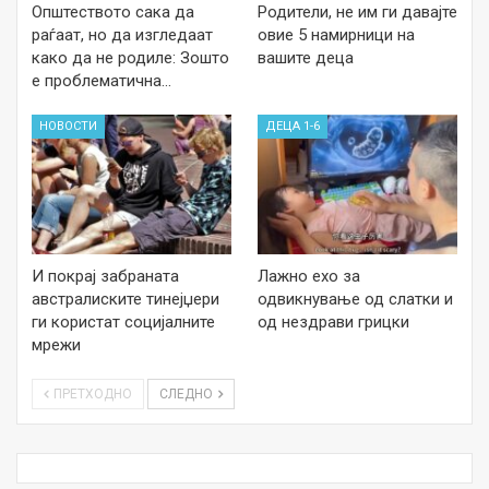
Општеството сака да
Родители, не им ги давајте
раѓаат, но да изгледаат
овие 5 намирници на
како да не родиле: Зошто
вашите деца
е проблематична…
НОВОСТИ
ДЕЦА 1-6
И покрај забраната
Лажно ехо за
австралиските тинејџери
одвикнување од слатки и
ги користат социјалните
од нездрави грицки
мрежи
ПРЕТХОДНО
СЛЕДНО