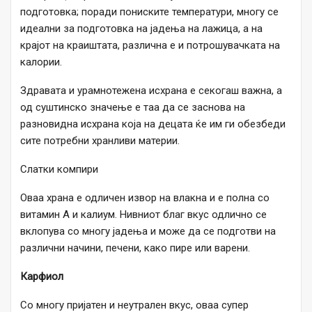
подготовка; поради пониските температури, многу се
идеални за подготовка на јадења на лажица, а на
крајот на краиштата, различна е и потрошувачката на
калории.
Здравата и урамнотежена исхрана е секогаш важна, а
од суштинско значење е таа да се заснова на
разновидна исхрана која на децата ќе им ги обезбеди
сите потребни хранливи материи.
Слатки компири
Оваа храна е одличен извор на влакна и е полна со
витамин А и калиум. Нивниот благ вкус одлично се
вклопува со многу јадења и може да се подготви на
различни начини, печени, како пире или варени.
Карфиол
Со многу пријатен и неутрален вкус, оваа супер