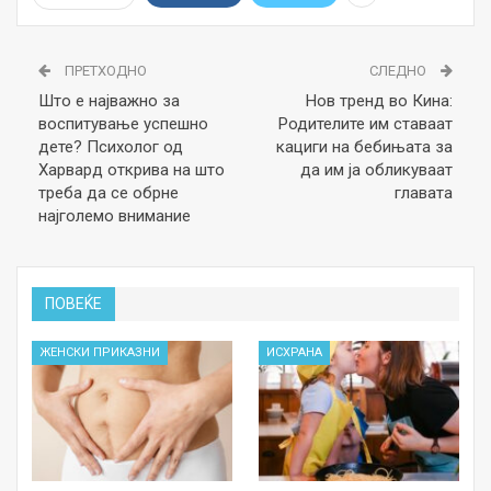
ПРЕТХОДНО
СЛЕДНО
Што е најважно за
Нов тренд во Кина:
воспитување успешно
Родителите им ставаат
дете? Психолог од
кациги на бебињата за
Харвард открива на што
да им ја обликуваат
треба да се обрне
главата
најголемо внимание
ПОВЕЌЕ
ЖЕНСКИ ПРИКАЗНИ
ИСХРАНА