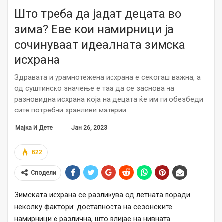
Што треба да јадат децата во
зима? Еве кои намирници ја
сочинуваат идеалната зимска
исхрана
Здравата и урамнотежена исхрана е секогаш важна, а
од суштинско значење е таа да се заснова на
разновидна исхрана која на децата ќе им ги обезбеди
сите потребни хранливи материи.
Јан 26, 2023
Мајка И Дете
622
Сподели
Зимската исхрана се разликува од летната поради
неколку фактори: достапноста на сезонските
намирници е различна, што влијае на нивната