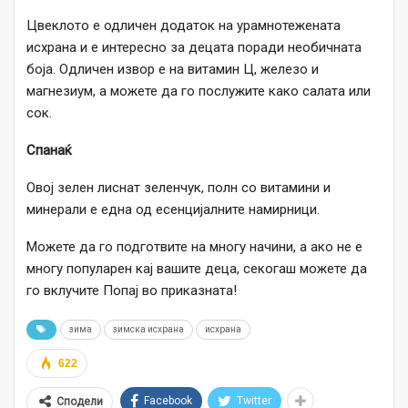
Цвеклото е одличен додаток на урамнотежената
исхрана и е интересно за децата поради необичната
боја. Одличен извор е на витамин Ц, железо и
магнезиум, а можете да го послужите како салата или
сок.
Спанаќ
Овој зелен лиснат зеленчук, полн со витамини и
минерали е една од есенцијалните намирници.
Можете да го подготвите на многу начини, а ако не е
многу популарен кај вашите деца, секогаш можете да
го вклучите Попај во приказната!
зима
зимска исхрана
исхрана
622
Facebook
Twitter
Сподели