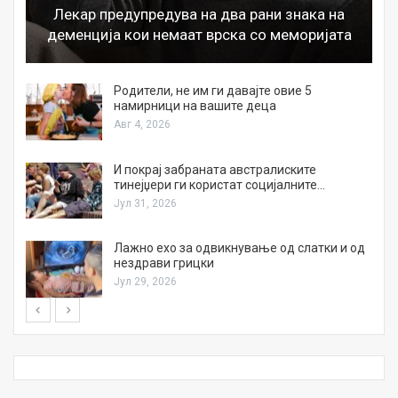
Лекар предупредува на два рани знака на
деменција кои немаат врска со меморијата
а
Родители, не им ги давајте овие 5
намирници на вашите деца
Авг 4, 2026
И покрај забраната австралиските
тинејџери ги користат социјалните…
Јул 31, 2026
Лажно ехо за одвикнување од слатки и од
нездрави грицки
Јул 29, 2026