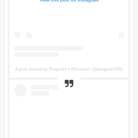
View this post on Instagram
A post shared by PregnArt e BTcustom (@pregnart789)