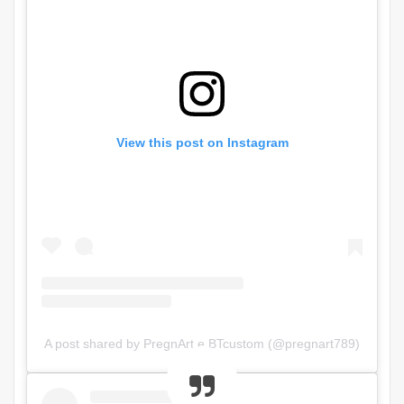
View this post on Instagram
A post shared by PregnArt e BTcustom (@pregnart789)