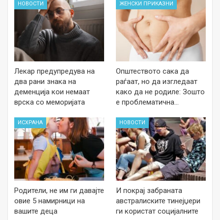
НОВОСТИ
ЖЕНСКИ ПРИКАЗНИ
Лекар предупредува на
Општеството сака да
два рани знака на
раѓаат, но да изгледаат
деменција кои немаат
како да не родиле: Зошто
врска со меморијата
е проблематична…
ИСХРАНА
НОВОСТИ
Родители, не им ги давајте
И покрај забраната
овие 5 намирници на
австралиските тинејџери
вашите деца
ги користат социјалните