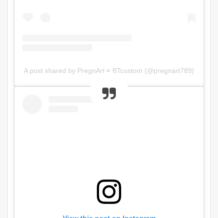
A post shared by PregnArt e BTcustom (@pregnart789)