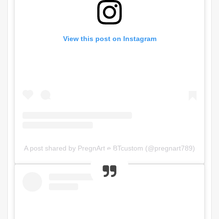
View this post on Instagram
A post shared by PregnArt e BTcustom (@pregnart789)