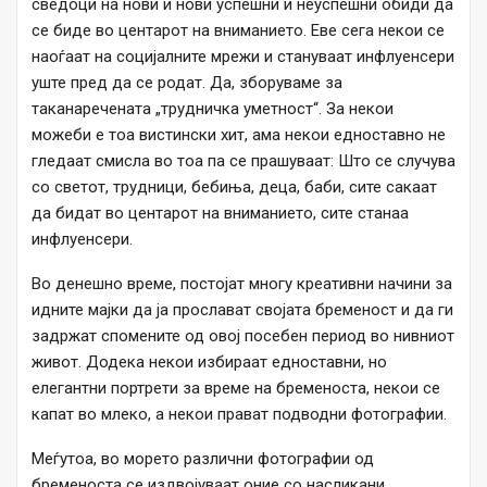
сведоци на нови и нови успешни и неуспешни обиди да
се биде во центарот на вниманието. Еве сега некои се
наоѓаат на социјалните мрежи и стануваат инфлуенсери
уште пред да се родат. Да, зборуваме за
таканаречената „трудничка уметност“. За некои
можеби е тоа вистински хит, ама некои едноставно не
гледаат смисла во тоа па се прашуваат: Што се случува
со светот, трудници, бебиња, деца, баби, сите сакаат
да бидат во центарот на вниманието, сите станаа
инфлуенсери.
Во денешно време, постојат многу креативни начини за
идните мајки да ја прослават својата бременост и да ги
задржат спомените од овој посебен период во нивниот
живот. Додека некои избираат едноставни, но
елегантни портрети за време на бременоста, некои се
капат во млеко, а некои прават подводни фотографии.
Меѓутоа, во морето различни фотографии од
бременоста се издвојуваат оние со насликани