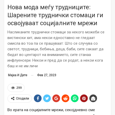
Нова мода меѓу трудниците:
Шарените труднички стомаци ги
освојуваат социјалните мрежи
Насликаните труднички стомаци за некого можеби се
вистински хит, ама некои едноставно не гледаат
смисла во тоа па се прашуваат: Што се случува со
светот, трудници, бебиња, деца, баби, сите сакаат да
бидат во центарот на вниманието, сите станаа
инфлуенсери. Некои и пред да се родат, а некои кога
баш и не им личи
Фев 27, 2023
Мајка И Дете
299
Сподели
Во ерата на социјалните мрежи, секојдневно сме