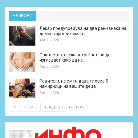
НАЈНОВО
Лекар предупредува на два рани знака на
деменција кои немаат…
Авг 7, 2026
Општеството сака да раѓаат, но да
изгледаат како да не…
Авг 5, 2026
Родители, не им ги давајте овие 5
намирници на вашите деца
Авг 4, 2026
ПРЕТХОДНО
СЛЕДНО
1 of 1.085