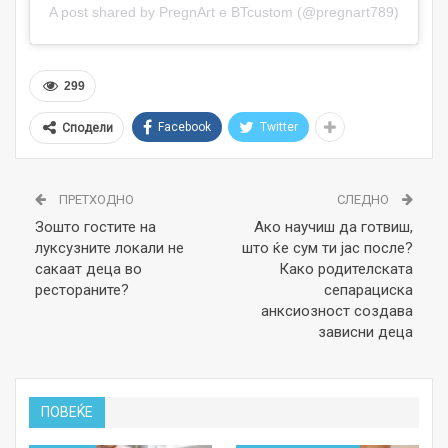
A post shared by PregnArt e BTcustom (@pregnart789)
299
Facebook
Twitter
Сподели
ПРЕТХОДНО
СЛЕДНО
Зошто гостите на
Ако научиш да готвиш,
луксузните локали не
што ќе сум ти јас после?
сакаат деца во
Како родителската
рестораните?
сепарациска
анксиозност создава
зависни деца
ПОВЕЌЕ