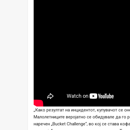
„Како резултат на инцидентот, купувачот се он
Малолетниците веројатно се обидувале да го р
наречен „Bucket Challenge“, во кој се става ко