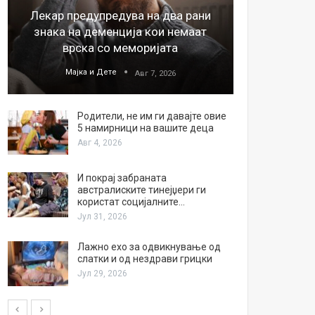
Лекар предупредува на два рани
26
знака на деменција кои немаат
благода
врска со меморијата
Мајка и Дете
М
Авг 7, 2026
Родители, не им ги давајте овие
5 намирници на вашите деца
Авг 4, 2026
И покрај забраната
австралиските тинејџери ги
користат социјалните…
Јул 31, 2026
Лажно ехо за одвикнување од
слатки и од нездрави грицки
Јул 29, 2026