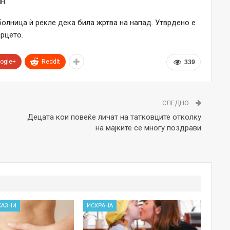
н.
болница ѝ рекле дека била жртва на напад. Утврдено е
рцето.
ogle+
ReddIt
339
СЛЕДНО
Децата кои повеќе личат на татковците отколку
на мајките се многу поздрави
КАЗНИ
ИСХРАНА