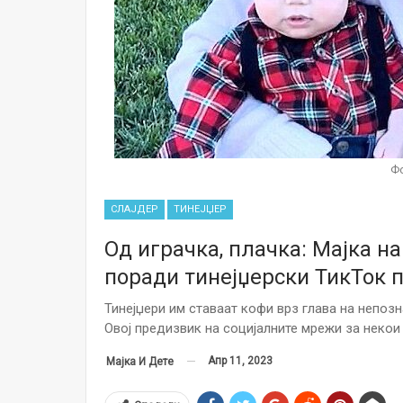
Фо
СЛАЈДЕР
ТИНЕЈЏЕР
Од играчка, плачка: Мајка н
поради тинејџерски ТикТок 
Тинејџери им ставаат кофи врз глава на непозн
Овој предизвик на социјалните мрежи за неко
Апр 11, 2023
Мајка И Дете