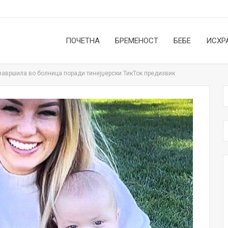
ПОЧЕТНА
БРЕМЕНОСТ
БЕБЕ
ИСХР
 завршила во болница поради тинејџерски ТикТок предизвик