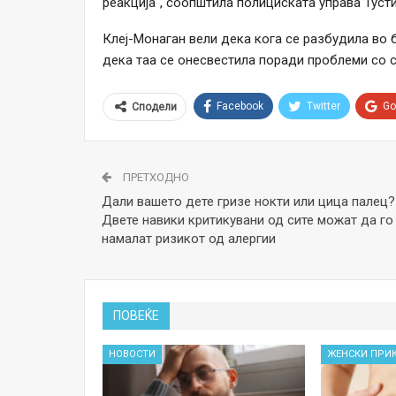
реакција“, соопштила полициската управа Тусти
Клеј-Монаган вели дека кога се разбудила во 
дека таа се онесвестила поради проблеми со с
Facebook
Twitter
Go
Сподели
ПРЕТХОДНО
Дали вашето дете гризе нокти или цица палец?
Двете навики критикувани од сите можат да го
намалат ризикот од алергии
ПОВЕЌЕ
НОВОСТИ
ЖЕНСКИ ПРИ