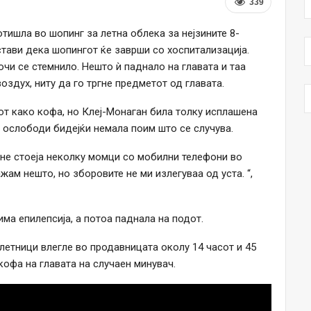
339
тишла во шопинг за летна облека за нејзините 8-
тави дека шопингот ќе заврши со хоспитализација.
чи се стемнило. Нешто ѝ паднало на главата и таа
оздух, ниту да го тргне предметот од главата.
т како кофа, но Клеј-Монаган била толку исплашена
 ослободи бидејќи немала поим што се случува.
ене стоеја неколку момци со мобилни телефони во
жам нешто, но зборовите не ми излегуваа од уста. “,
ма епилепсија, а потоа паднала на подот.
етници влегле во продавницата околу 14 часот и 45
кофа на главата на случаен минувач.