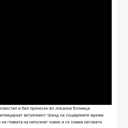
есвестил и бил пренесен во локална болница.
еплицираат актуелниот тренд на социјалните мрежи
фа на главата на непознат човек и се снима неговата