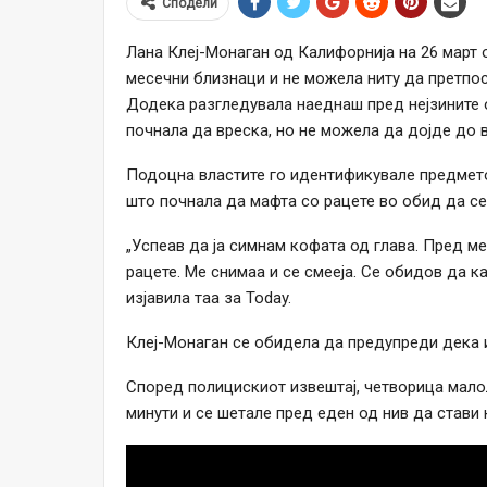
Сподели
Лана Клеј-Монаган од Калифорнија на 26 март о
месечни близнаци и не можела ниту да претпос
Додека разгледувала наеднаш пред нејзините о
почнала да вреска, но не можела да дојде до в
Подоцна властите го идентификувале предмето
што почнала да мафта со рацете во обид да се
„Успеав да ја симнам кофата од глава. Пред м
рацете. Ме снимаа и се смееја. Се обидов да ка
изјавила таа за Today.
Клеј-Монаган се обидела да предупреди дека и
Според полицискиот извештај, четворица малол
минути и се шетале пред еден од нив да стави 