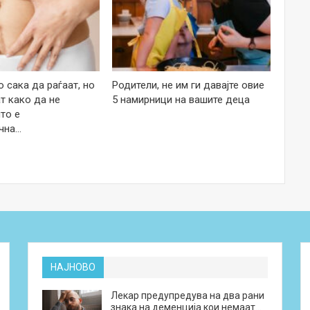
 сака да раѓаат, но
Родители, не им ги давајте овие
т како да не
5 намирници на вашите деца
то е
чна…
НАЈНОВО
Лекар предупредува на два рани
знака на деменција кои немаат…