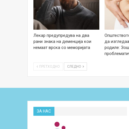
Лекар предупредува на два
Општеството
рани знака на деменција кои
да изгледаа
немаат врска со меморијата
родиле: Зош
проблемати
ПРЕТХОДНО
СЛЕДНО
ЗА НАС