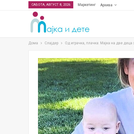
САБОТА, АВГУСТ 8, 2026
Маркетинг
Архива
Дома
Слајдер
Од играчка, плачка: Мајка на две деца