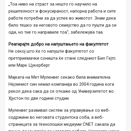
„Тоа ниво на страст за нешто го научило на
решителност и фокусираност, напорна работа и сите
работи потребни за да успее во животот. Знам дека
било тешко за неговото семејство да го пушти да си
оди, но тие го направиле тоа“, забележува таа.
Реагирајте добро на напуштањето на факултетот
Не секој што ќе го напушти факултетот со
претприемачки соништа ќе стане следниот Бил Гејтс
или Марк Цукерберг.
Мајката на Мет Муленвег секако била внимателна.
Нејзиниот син немал компанија во 2004 година кога
рекол дека сака да се откаже од Универзитетот во
Хјустон по две години студии.
Муленвег развивал систем за управување со веб-
содржини во неговата студентска соба, а веб-
страницата за технолошки медиуми CNET сакала да