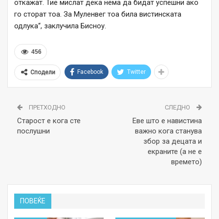
откажат. Тие мислат дека нема да бидат успешни ако
го сторат тоа. За Муленвег тоа била вистинската
одлука“, заклучила Бисноу.
456
Facebook
Twitter
Сподели
ПРЕТХОДНО
СЛЕДНО
Старост е кога сте
Еве што е навистина
послушни
важно кога станува
збор за децата и
екраните (a не е
времето)
ПОВЕЌЕ