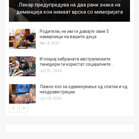
Лекар предупредува на два рани знака на
деменција кои немаат врска со меморијата
а
Родители, не им ги давајте овие 5
намирници на вашите деца
Авг 4, 2026
И покрај забраната австралиските
тинејџери ги користат социјалните…
Јул 31, 2026
Лажно ехо за одвикнување од слатки и од
нездрави грицки
Јул 29, 2026