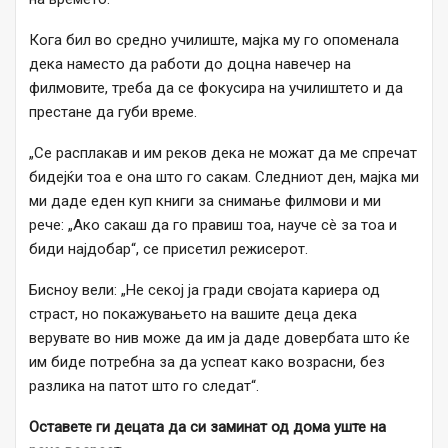
Кога бил во средно училиште, мајка му го опоменала
дека наместо да работи до доцна навечер на
филмовите, треба да се фокусира на училиштето и да
престане да губи време.
„Се расплакав и им реков дека не можат да ме спречат
бидејќи тоа е она што го сакам. Следниот ден, мајка ми
ми даде еден куп книги за снимање филмови и ми
рече: „Ако сакаш да го правиш тоа, науче сè за тоа и
биди најдобар“, се присетил режисерот.
Бисноу вели: „Не секој ја гради својата кариера од
страст, но покажувањето на вашите деца дека
верувате во нив може да им ја даде довербата што ќе
им биде потребна за да успеат како возрасни, без
разлика на патот што го следат“.
Оставете ги децата да си заминат од дома уште на