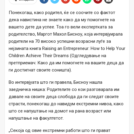
Понекогаш, како родител, ќе се соочите со фактот
дека навистина не знаете како да му помогнете на
вашето дете да успее. Тоа го вели експертката за
родителство, Маргот Махол Бисноу, која интервјуирала
родители на 70 високо успешни возрасни луѓе за
нејзината книга Raising an Entrepreneur: How to Help Your
Children Achieve Their Dreams (Одгледување на
претприемач: Како да им помогнете на вашите деца да
ги достигнат своите соништа).
Во интервјуата што ги правела, Бисноу нашла
заедничка нишка: Родителите со кои разговарала им
давале на своите деца слобода да ги следат своите
страсти, понекогаш до навидум екстремни нивоа, како
што се напуштање на домот на рана возраст или
напуштање на факултетот.
„Секоја од овие екстремни работи што ги прават