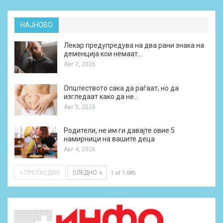
НАЈНОВО
Лекар предупредува на два рани знака на
деменција кои немаат…
Авг 7, 2026
Општеството сака да раѓаат, но да
изгледаат како да не…
Авг 5, 2026
Родители, не им ги давајте овие 5
намирници на вашите деца
Авг 4, 2026
ПРЕТХОДНО
СЛЕДНО
1 of 1.085