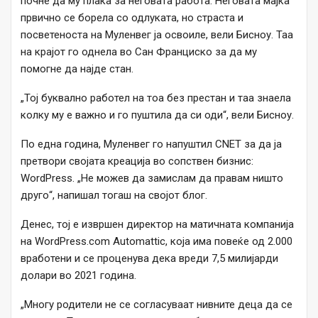
почне да му плаќа за неговата работа. Неговата мајка
првично се борела со одлуката, но страста и
посветеноста на Муленвег ја освоиле, вели Бисноу. Таа
на крајот го однела во Сан Франциско за да му
помогне да најде стан.
„Тој буквално работел на тоа без престан и таа знаела
колку му е важно и го пуштила да си оди“, вели Бисноу.
По една година, Муленвег го напуштил CNET за да ја
претвори својата креација во сопствен бизнис:
WordPress. „Не можев да замислам да правам ништо
друго“, напишал тогаш на својот блог.
Денес, тој е извршен директор на матичната компанија
на WordPress.com Automattic, која има повеќе од 2.000
вработени и се проценува дека вреди 7,5 милијарди
долари во 2021 година.
„Многу родители не се согласуваат нивните деца да се