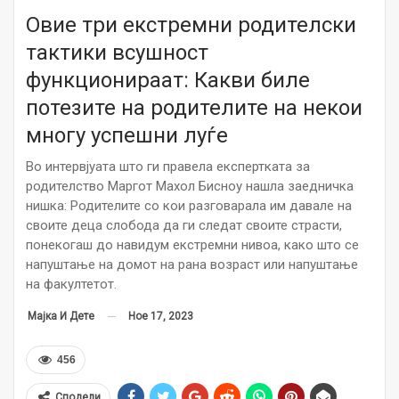
Овие три екстремни родителски
тактики всушност
функционираат: Какви биле
потезите на родителите на некои
многу успешни луѓе
Во интервјуата што ги правела експертката за
родителство Маргот Махол Бисноу нашла заедничка
нишка: Родителите со кои разговарала им давале на
своите деца слобода да ги следат своите страсти,
понекогаш до навидум екстремни нивоа, како што се
напуштање на домот на рана возраст или напуштање
на факултетот.
Ное 17, 2023
Мајка И Дете
456
Сподели