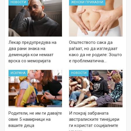
НОВОСТИ
ЖЕНСКИ ПРИКАЗНИ
Лекар предупредува на
Општеството сака да
два рани знака на
раѓаат, но да изгледаат
деменција кои немаат
како да не родиле: Зошто
врска со меморијата
е проблематична…
ИСХРАНА
НОВОСТИ
Родители, не им ги давајте
И покрај забраната
овие 5 намирници на
австралиските тинејџери
вашите деца
ги користат социјалните