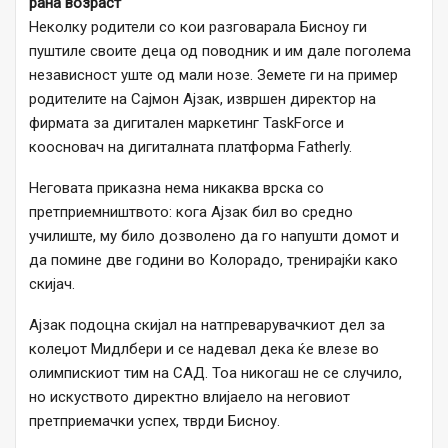
рана возраст
Неколку родители со кои разговарала Бисноу ги
пуштиле своите деца од поводник и им дале поголема
независност уште од мали нозе. Земете ги на пример
родителите на Сајмон Ајзак, извршен директор на
фирмата за дигитален маркетинг TaskForce и
коосновач на дигиталната платформа Fatherly.
Неговата приказна нема никаква врска со
претприемништвото: кога Ајзак бил во средно
училиште, му било дозволено да го напушти домот и
да помине две години во Колорадо, тренирајќи како
скијач.
Ајзак подоцна скијал на натпреварувачкиот дел за
колеџот Мидлбери и се надевал дека ќе влезе во
олимпискиот тим на САД. Тоа никогаш не се случило,
но искуството директно влијаело на неговиот
претприемачки успех, тврди Бисноу.