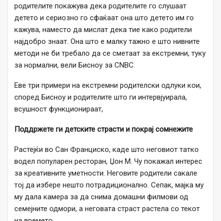
родителите покажува дека родителите го слушаат
детето и сериозно го сфаќаат она што детето им го
кажува, наместо да мислат дека тие како родители
најдобро знаат. Она што е малку тажно е што нивните
методи не би требало да се сметаат за екстремни, туку
за нормални, вели Бисноу за CNBC.
Еве три примери на екстремни родителски одлуки кои,
според Бисноу и родителите што ги интервјуирала,
всушност функционираат,
Поддржете ги детските страсти и покрај сомнежите
Растејќи во Сан Франциско, каде што неговиот татко
водел популарен ресторан, Џон М. Чу покажал интерес
за креативните уметности. Неговите родители сакале
тој да избере нешто потрадиционално. Сепак, мајка му
му дала камера за да снима домашни филмови од
семејните одмори, а неговата страст растела со текот
на времето.