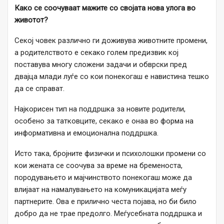
Како се соочуваат мажите со својата нова улога во
животот?
Секој човек различно ги доживува животните промени,
а родителството е секако голем предизвик кој
поставува многу сложени задачи и обврски пред
двајца млади луѓе со кои понекогаш е навистина тешко
да се справат.
Најкорисен тип на поддршка за новите родители,
особено за татковците, секако е онаа во форма на
информативна и емоционална поддршка.
Исто така, бројните физички и психолошки промени со
кои жената се соочува за време на бременоста,
породувањето и мајчинството понекогаш може да
влијаат на намалувањето на комуникацијата меѓу
партнерите. Ова е прилично честа појава, но би било
добро да не трае предолго. Меѓусебната поддршка и