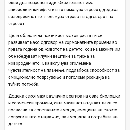
овие два невропептиди. Окситоцинот има
анксиолитички ефекти и го намалува стресот, додека
вазопресинот го зголемува стравот и одговорот на
стресот.
Цели области на човечкиот мозок растат и се
развиваат како одговор на хормоналните промени во
првата година од животот на детето, кои на мажите им
обезбедуваат клучни вештини за грижа за
новороденчето. Ова вклучува зголемена
чувствителност на плачење, подлабока способност за
емоционално поврзување и поголема реакција на
туѓите потреби.
Додека секој маж различно реагира на овие биолошки
и хормонски промени, сите мажи истакнуваат дека се
посвесни за сопствените емоции, емоциите на своите
сопруги и што е најважно, за емоциите и потребите на
детето.