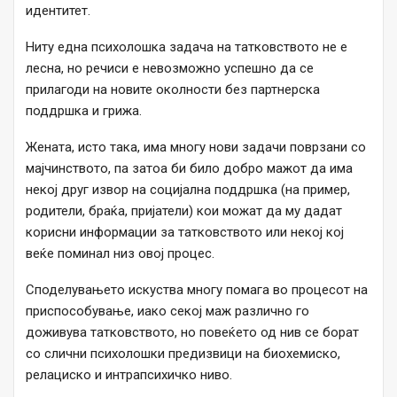
идентитет.
Ниту една психолошка задача на татковството не е
лесна, но речиси е невозможно успешно да се
прилагоди на новите околности без партнерска
поддршка и грижа.
Жената, исто така, има многу нови задачи поврзани со
мајчинството, па затоа би било добро мажот да има
некој друг извор на социјална поддршка (на пример,
родители, браќа, пријатели) кои можат да му дадат
корисни информации за татковството или некој кој
веќе поминал низ овој процес.
Споделувањето искуства многу помага во процесот на
приспособување, иако секој маж различно го
доживува татковството, но повеќето од нив се борат
со слични психолошки предизвици на биохемиско,
релациско и интрапсихичко ниво.