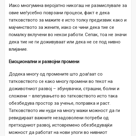
Иако многумина веројатно никогаш не размислувале за
овие меѓусебно поврзани процеси, факт е дека
татковството за мажите е исто толку предизвик како и
мајчинството за жените, иако се чини дека тие се
помалку вклучени во некои работи. Сепак, тоа не значи
дека тие не ги доживуваат или дека не се под нивно
влијание.
Емоционални и развојни промени
Додека многу од промените што доаѓаат со
татковството се како многу промени во текот на
доживотниот развој – збунувачки, страшни, болни и
сложени – влегувањето во татковството исто така
обезбедува простор за учење, поправка и раст.
Татковството им нуди на многу мажи можност да ги
ревидираат важните незадоволени потреби од
претходниот развој, истовремено обезбедувајќи
можност да работат на нови улоги во нивниот