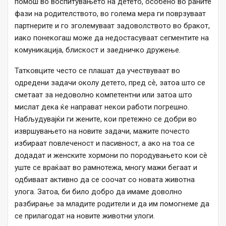
помош во воспитувањето на детето, особено во раните
фази на родителството, во голема мера ги поврзуваат
партнерите и го зголемуваат задоволството во бракот,
иако понекогаш може да недостасуваат сегментите на
комуникација, блискост и заедничко дружење.
Татковците често се плашат да учествуваат во
одредени задачи околу детето, пред сѐ, затоа што се
сметаат за недоволно компетентни или затоа што
мислат дека ќе направат некои работи погрешно.
Набљудувајќи ги жените, кои претежно се добри во
извршувањето на новите задачи, мажите почесто
избираат повлеченост и пасивност, а ако на тоа се
додадат и женските хормони по породувањето кои сè
уште се враќаат во рамнотежа, многу мажи бегаат и
одбиваат активно да се соочат со новата животна
улога. Затоа, би било добро да имаме доволно
разбирање за младите родители и да им помогнеме да
се прилагодат на новите животни улоги.