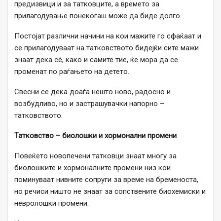
предизвици и за татковците, а времето за
прилагодување понекогаш може да биде долго.
Постојат различни начини на кои мажите го сфаќаат и
се прилагодуваат на татковството бидејќи сите мажи
знаат дека сè, како и самите тие, ќе мора да се
променат по раѓањето на детето.
Свесни се дека доаѓа нешто ново, радосно и
возбудливо, но и застрашувачки напорно –
татковството.
Татковство – биолошки и хормонални промени
Повеќето новопечени татковци знаат многу за
биолошките и хормоналните промени низ кои
поминуваат нивните сопруги за време на бременоста,
но речиси ништо не знаат за сопствените биохемиски и
невролошки промени.