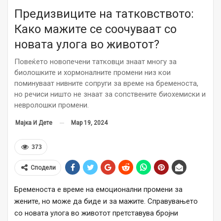
Предизвиците на татковството:
Како мажите се соочуваат со
новата улога во животот?
Повеќето новопечени татковци знаат многу за
биолошките и хормоналните промени низ кои
поминуваат нивните сопруги за време на бременоста,
но речиси ништо не знаат за сопствените биохемиски и
невролошки промени.
Мар 19, 2024
Мајка И Дете
373
Сподели
Бременоста е време на емоционални промени за
жените, но може да биде и за мажите. Справувањето
со новата улога во животот претставува бројни