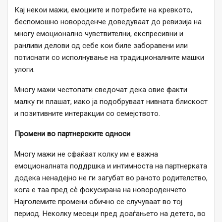
Кај некои мажи, емоциите и потребите на кревкото,
беспомошно новороденче доведуваат до ревизија на
многу емоционално чувствителни, експресивни и
ранливи делови од себе кои биле заборавени или
потиснати со исполнување на традиционалните машки
улоги.
Многу мажи честопати сведочат дека овие факти
малку ги плашат, иако ја подобруваат нивната блискост
и позитивните интеракции со семејството.
Промени во партнерските односи
Многу мажи не сфаќаат колку им е важна
емоционалната поддршка и интимноста на партнерката
додека ненадејно не ги загубат во раното родителство,
кога е таа пред сѐ фокусирана на новороденчето.
Најголемите промени обично се случуваат во тој
период. Неколку месеци пред доаѓањето на детето, во