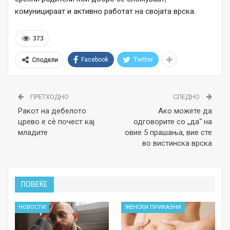
комуницираат и активно работат на својата врска.
373
Facebook
Twitter
Сподели
ПРЕТХОДНО
СЛЕДНО
Ракот на дебелото
Ако можете да
црево е сѐ почест кај
одговорите со „да“ на
младите
овие 5 прашања, вие сте
во вистинска врска
ПОВЕЌЕ
НОВОСТИ
ЖЕНСКИ ПРИКАЗНИ