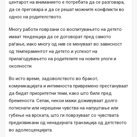
центарот на вниманието е потребата да се разговара,
да се преговара и да се решат можните конфликти во
однос на родителството.
Многу работи поврзани со воспитувањето на детето
имаат тенденција да се договорат пред самото
раѓање, иако многу од нив се менуваат во зависност
од темпераментот на детето и успехот на
прилагодувањето на родителите на новите улоги и
околности.
Во исто време, задоволството во бракот,
комуникацијата и интимноста привремено престануваат
да бидат приоритетни теми, како што биле пред
бременоста. Сепак, некои мажи доживуваат долго
потиснати или нерешени чувства на напуштање или
губење на врската, што ги поврзуваат со чувствата
предизвикани од ненадејната транзиција од детството
во адолесценцијата.