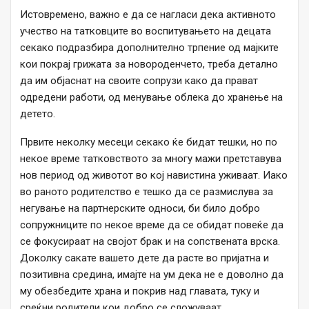
Истовремено, важно е да се нагласи дека активното
учество на татковците во воспитувањето на децата
секако подразбира дополнително трпение од мајките
кои покрај грижата за новороденчето, треба детално
да им објаснат на своите сопрузи како да прават
одредени работи, од менување облека до хранење на
детето.
Првите неколку месеци секако ќе бидат тешки, но по
некое време татковството за многу мажи претставува
нов период од животот во кој навистина уживаат. Иако
во раното родителство е тешко да се размислува за
негување на партнерските односи, би било добро
сопружниците по некое време да се обидат повеќе да
се фокусираат на својот брак и на сопствената врска.
Доколку сакате вашето дете да расте во пријатна и
позитивна средина, имајте на ум дека не е доволно да
му обезбедите храна и покрив над главата, туку и
среќни родители кои добро се сложуваат,