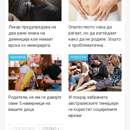
Лекар предупредува на
Општеството сака да
два рани знака на
раѓаат, но да изгледаат
деменција кои немаат
како да не родиле: Зошто
врска со меморијата
е проблематична…
ИСХРАНА
НОВОСТИ
Родители, не им ги давајте
И покрај забраната
овие 5 намирници на
австралиските тинејџери
вашите деца
ги користат социјалните
мрежи
ПРЕТХОДНО
СЛЕДНО