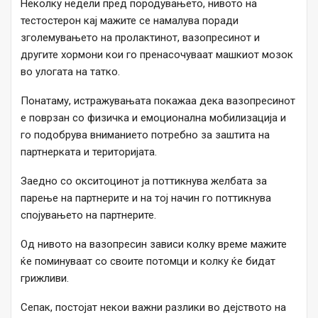
Неколку недели пред породувањето, нивото на
тестостерон кај мажите се намалува поради
зголемувањето на пролактинот, вазопресинот и
другите хормони кои го пренасочуваат машкиот мозок
во улогата на татко.
Понатаму, истражувањата покажаа дека вазопресинот
е поврзан со физичка и емоционална мобилизација и
го подобрува вниманието потребно за заштита на
партнерката и територијата.
Заедно со окситоцинот ја поттикнува желбата за
парење на партнерите и на тој начин го поттикнува
спојувањето на партнерите.
Од нивото на вазопресин зависи колку време мажите
ќе поминуваат со своите потомци и колку ќе бидат
грижливи.
Сепак, постојат некои важни разлики во дејството на