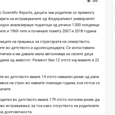
309
cientific Reports, децата чии родители се премногу
дијата на истражувачите од Федералниот универзитет
ондон анализираше податоци од речиси 1.000 поединци
ите и 1960-тите и починале помеѓу 2007 и 2018 година.
ниците на прашања за структурата на семејството,
те во детството и адолесценцијата. Се испоставило
тнички и им давале мала автономија на своите деца
дина од животот. Ризикот бил 12 отсто кај мажите и 22
еле во детството имале 14 отсто намален ризик од рана
ивоа на стрес во нивните помлади години, кои потоа се
ачите.
одител во детството имале 179 отсто поголем ризик да
прво истражување за тоа како отсуството на родителите
на долговечноста.