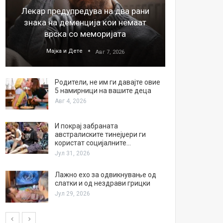
Лекар предупредува на два рани
26
знака на деменција кои немаат
благода
врска со меморијата
Мајка и Дете
М
Авг 7, 2026
Родители, не им ги давајте овие
5 намирници на вашите деца
Авг 4, 2026
И покрај забраната
австралиските тинејџери ги
користат социјалните…
Јул 31, 2026
Лажно ехо за одвикнување од
слатки и од нездрави грицки
Јул 29, 2026