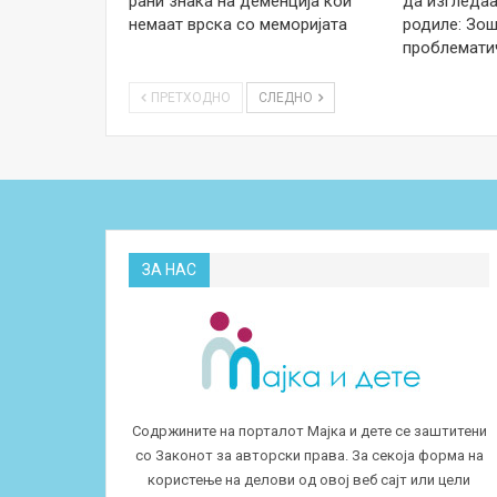
рани знака на деменција кои
да изгледаа
немаат врска со меморијата
родиле: Зош
проблемати
ПРЕТХОДНО
СЛЕДНО
ЗА НАС
Содржините на порталот Мајка и дете се заштитени
со Законот за авторски права. За секоја форма на
користење на делови од овој веб сајт или цели