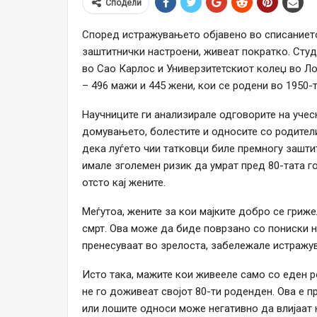
Сподели
Според истражувањето објавено во списанието S
заштитнички настроени, живеат пократко. Сту
во Сао Карлос и Универзитетскиот колеџ во Л
– 496 мажи и 445 жени, кои се родени во 1950-т
Научниците ги анализирале одговорите на учес
домувањето, болестите и односите со родители
дека луѓето чии татковци биле премногу зашти
имале зголемен ризик да умрат пред 80-тата го
отсто кај жените.
Меѓутоа, жените за кои мајките добро се гриж
смрт. Ова може да биде поврзано со пониски н
пренесуваат во зрелоста, забележале истражув
Исто така, мажите кои живееле само со еден р
не го доживеат својот 80-ти роденден. Ова е 
или лошите односи може негативно да влијаат 