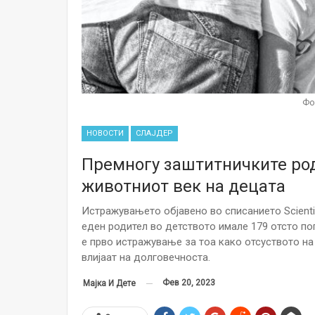
Фо
НОВОСТИ
СЛАЈДЕР
Премногу заштитничките род
животниот век на децата
Истражувањето објавено во списанието Scienti
еден родител во детството имале 179 отсто по
е прво истражување за тоа како отсуството н
влијаат на долговечноста.
Фев 20, 2023
Мајка И Дете