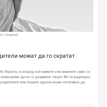
НОВОСТИ
Финците вложија милион евра во
кал, за посилен имунитет на децата
Мајка и Дете
Јул 24, 2026
то: Unsplash
Малолетниците ќе бидат офлајн
до 15-тата година: Франција
воведе…
Јул 23, 2026
ители можат да го скратат
Нов тест од крвта би можел да го
открие ризикот од Алцхајмер
многу…
fic Reports, а според кое мажите кои живееле само со
Јул 22, 2026
голем ризик да не го доживеат својот 80-ти роденден,
а родителите или лошите односи може негативно да
Австралијка роди четири
идентични ќерки: Чудо што се
случува еднаш на…
Јул 21, 2026