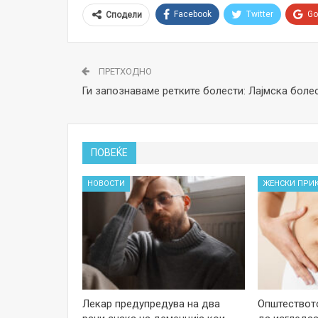
Facebook
Twitter
Go
Сподели
ПРЕТХОДНО
Ги запознаваме ретките болести: Лајмска боле
ПОВЕЌЕ
НОВОСТИ
ЖЕНСКИ ПРИ
Лекар предупредува на два
Општеството