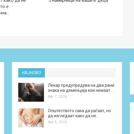
т како да не
5 намирници на вашите деца
то е
чна…
НАЈНОВО
Лекар предупредува на два рани
знака на деменција кои немаат…
Авг 7, 2026
Општеството сака да раѓаат, но
да изгледаат како да не…
Авг 5, 2026