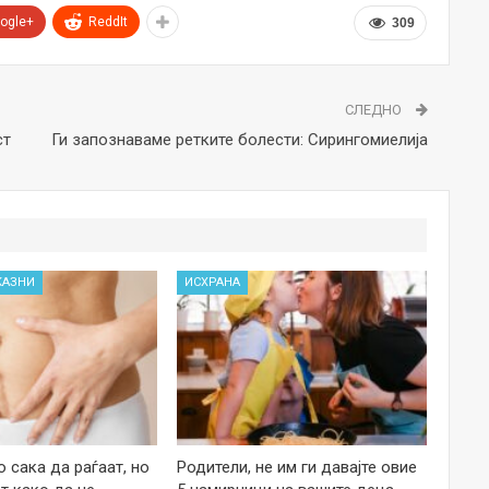
ogle+
ReddIt
309
СЛЕДНО
ст
Ги запознаваме ретките болести: Сирингомиелија
КАЗНИ
ИСХРАНА
 сака да раѓаат, но
Родители, не им ги давајте овие