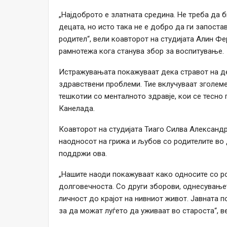
„Најдоброто е златната средина. Не треба да 
децата, но исто така не е добро да ги запос
родител“, вели коавторот на студијата Алин Фе
рамнотежа кога станува збор за воспитување.
Истражувањата покажуваат дека стравот на д
здравствени проблеми. Тие вклучуваат зголеме
тешкотии со менталното здравје, кои се тесно
Канелада.
Коавторот на студијата Тиаго Силва Александ
наодносот на грижа и љубов со родителите во д
поддржи ова.
„Нашите наоди покажуваат како односите со ро
долговечноста. Со други зборови, однесување
личност до крајот на нивниот живот. Јавната 
за да можат луѓето да уживаат во староста“, ве