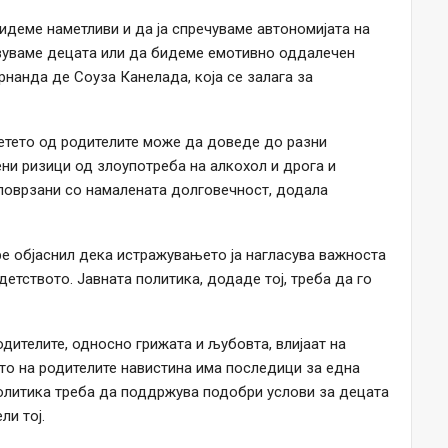
бидеме наметливи и да ја спречуваме автономијата на
тавуваме децата или да бидеме емотивно оддалечен
рнанда де Соуза Канелада, која се залага за
етето од родителите може да доведе до разни
ни ризици од злоупотреба на алкохол и дрога и
 поврзани со намалената долговечност, додала
ре објаснил дека истражувањето ја нагласува важноста
етството. Јавната политика, додаде тој, треба да го
дителите, односно грижата и љубовта, влијаат на
то на родителите навистина има последици за една
политика треба да поддржува подобри услови за децата
ли тој.