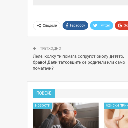
Facebook
Twitter
Go
Сподели
ПРЕТХОДНО
Леле, колку ти помага сопругот околу детето,
браво! Дали татковците се родители или само
помагачи?
ПОВЕЌЕ
НОВОСТИ
ЖЕНСКИ ПРИ