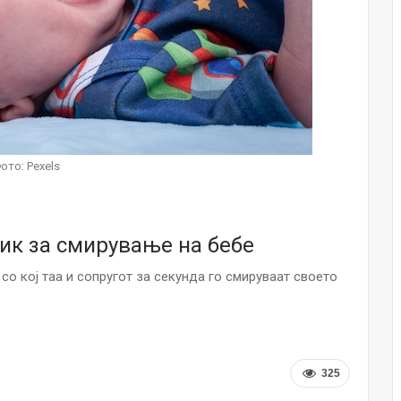
НОВОСТИ
Финците вложија милион евра во
кал, за посилен имунитет на децата
Мајка и Дете
Јул 24, 2026
Малолетниците ќе бидат офлајн
до 15-тата година: Франција
ото: Pexels
воведе…
Јул 23, 2026
Нов тест од крвта би можел да го
рик за смирување на бебе
открие ризикот од Алцхајмер
многу…
со кој таа и сопругот за секунда го смируваат своето
Јул 22, 2026
Австралијка роди четири
идентични ќерки: Чудо што се
случува еднаш на…
Јул 21, 2026
325