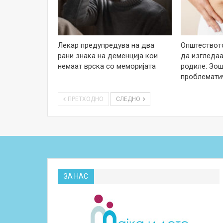
Лекар предупредува на два
Општеството
рани знака на деменција кои
да изгледаа
немаат врска со меморијата
родиле: Зош
проблемати
ПРЕТХОДНО
СЛЕДНО
ЗА НАС