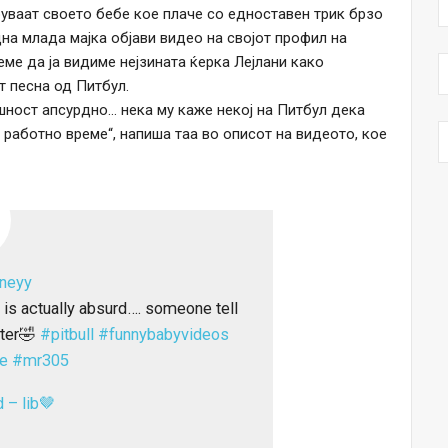
руваат своето бебе кое плаче со едноставен трик брзо
дна млада мајка објави видео на својот профил на
жеме да ја видиме нејзината ќерка Лејлани како
т песна од Питбул.
ушност апсурдно… нека му каже некој на Питбул дека
 работно време“, напиша таа во описот на видеото, кое
zneyy
 is actually absurd…. someone tell
itter🤣
#pitbull
#funnybabyvideos
e
#mr305
 – lib🤎