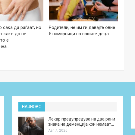
 сака да раѓаат, но
Родители, не им ги давајте овие
т како да не
5 намирници на вашите деца
то е
чна…
НАЈНОВО
Лекар предупредува на два рани
знака на деменција кои немаат…
Авг 7, 2026