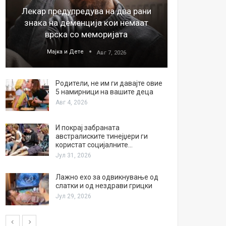
Лекар предупредува на два рани
26
знака на деменција кои немаат
благода
врска со меморијата
Мајка и Дете
М
Авг 7, 2026
Родители, не им ги давајте овие
5 намирници на вашите деца
Авг 4, 2026
И покрај забраната
австралиските тинејџери ги
користат социјалните…
Јул 31, 2026
Лажно ехо за одвикнување од
слатки и од нездрави грицки
Јул 29, 2026