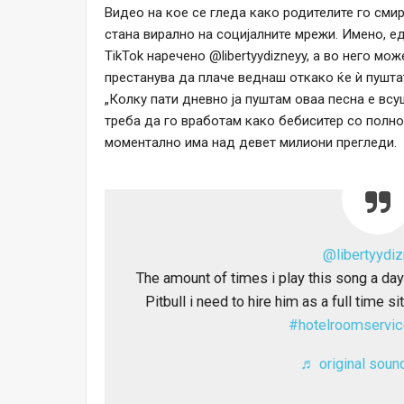
Видео на кое се гледа како родителите го сми
стана вирално на социјалните мрежи. Имено, е
TikTok наречено @libertyydizneyy, а во него мо
престанува да плаче веднаш откако ќе ѝ пушта
„Колку пати дневно ја пуштам оваа песна е вс
треба да го вработам како бебиситер со полно
моментално има над девет милиони прегледи.
@libertyydi
The amount of times i play this song a day
Pitbull i need to hire him as a full time s
#hotelroomservic
♬ original sound