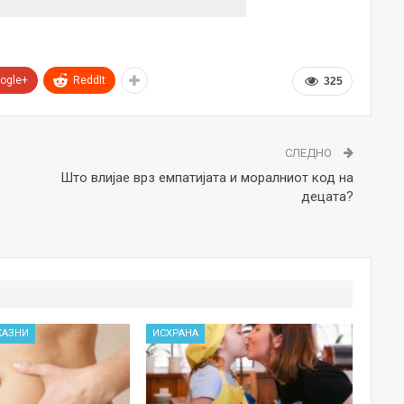
ogle+
ReddIt
325
СЛЕДНО
Што влијае врз емпатијата и моралниот код на
децата?
КАЗНИ
ИСХРАНА