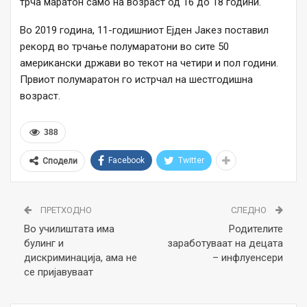
трча маратон само на возраст од 16 до 18 години.
Во 2019 година, 11-годишниот Ејден Јакез поставил
рекорд во трчање полумаратони во сите 50
американски држави во текот на четири и пол години.
Првиот полумаратон го истрчал на шестгодишна
возраст.
388
Facebook
Twitter
Сподели
ПРЕТХОДНО
СЛЕДНО
Во училиштата има
Родителите
булинг и
заработуваат на децата
дискриминација, ама не
– инфлуенсери
се пријавуваат