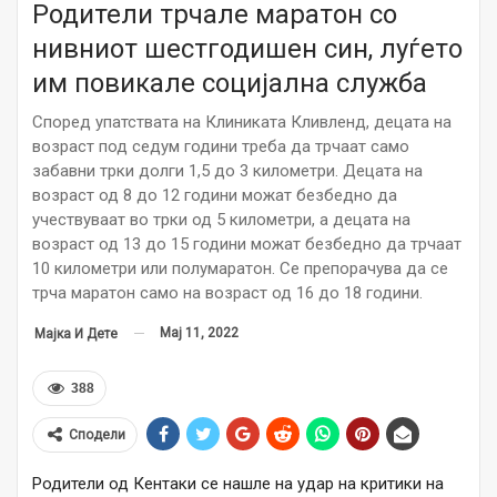
Родители трчале маратон со
нивниот шестгодишен син, луѓето
им повикале социјална служба
Според упатствата на Клиниката Кливленд, децата на
возраст под седум години треба да трчаат само
забавни трки долги 1,5 до 3 километри. Децата на
возраст од 8 до 12 години можат безбедно да
учествуваат во трки од 5 километри, а децата на
возраст од 13 до 15 години можат безбедно да трчаат
10 километри или полумаратон. Се препорачува да се
трча маратон само на возраст од 16 до 18 години.
Мај 11, 2022
Мајка И Дете
388
Сподели
Родители од Кентаки се нашле на удар на критики на