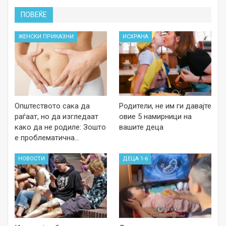
ПОВЕЌЕ
ЖЕНСКИ ПРИКАЗНИ
ИСХРАНА
Општеството сака да
Родители, не им ги давајте
раѓаат, но да изгледаат
овие 5 намирници на
како да не родиле: Зошто
вашите деца
е проблематична…
НОВОСТИ
ДЕЦА 1-6