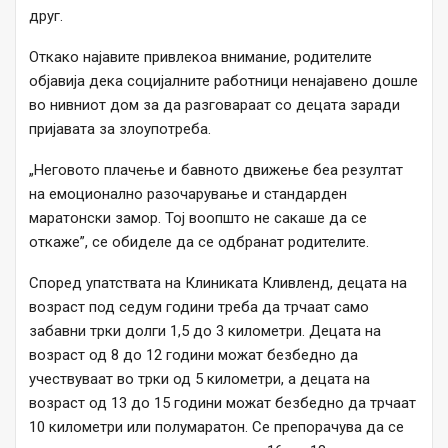
друг.
Откако најавите привлекоа внимание, родителите
објавија дека социјалните работници ненајавено дошле
во нивниот дом за да разговараат со децата заради
пријавата за злоупотреба.
„Неговото плачење и бавното движење беа резултат
на емоционално разочарување и стандарден
маратонски замор. Тој воопшто не сакаше да се
откаже”, се обиделе да се одбранат родителите.
Според упатствата на Клиниката Кливленд, децата на
возраст под седум години треба да трчаат само
забавни трки долги 1,5 до 3 километри. Децата на
возраст од 8 до 12 години можат безбедно да
учествуваат во трки од 5 километри, а децата на
возраст од 13 до 15 години можат безбедно да трчаат
10 километри или полумаратон. Се препорачува да се