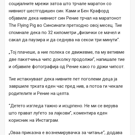
социјалните мрежи затоа што трчале маратон со
нивниот шестгодишен син. Ками и Бен Крафорд
објавиле дека нивниот син Рение трчал на маратонот
The Flying Pig во Синсинати претходно овој месец. Тие
спомнале дека по 32 километри „физички се мачел и
сакал да паузира и да седнува на секои три минути“.
„Тој плачеше, а ние полека се движевме, па му ветивме
две пакетчиња чипс доколку продолжи“, напишале тие
и објавиле фотографија од Рение како го држи чипсот.
Тие истакнуваат дека нивните пет поголеми деца ја
завршиле трката еден час пред нив, а потоа ги чекале
родителите и Рение на целта.
“Детето изгледа тажно и исцрпено. Не ми се верува
што прават луѓето за лајкови”, коментира еден
корисник на Инстаграм.
„Оваа приказна е вознемирувачка за читање“, додава