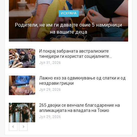
ИСХРАНА
Родители, не им ги давајте овие 5 намирници
на вашите деца
И покрај забраната австралиските
тинејџери ги користат социјалните…
Јул 31, 2026
Лажно ехо за одвикнување од слатки и од
нездрави грицки
Јул 29, 2026
а
265 двојки се венчале благодарение на
апликацијата на владата на Токио
Јул 29, 2026