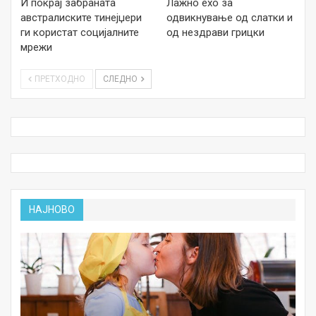
И покрај забраната
Лажно ехо за
австралиските тинејџери
одвикнување од слатки и
ги користат социјалните
од нездрави грицки
мрежи
ПРЕТХОДНО
СЛЕДНО
НАЈНОВО