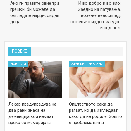
Ако ги правите овие три
И во добро и во зло:
грешки, би можеле да
Заедно на патувања,
одгледате нарцисоидни
возење велосипед,
деца
готвење ширден, заедно
и под нож
ПОВЕЌЕ
НОВОСТИ
ЖЕНСКИ ПРИКАЗНИ
Лекар предупредува на
Општеството сака да
два рани знака на
раѓаат, но да изгледаат
деменција кои немаат
како да не родиле: Зошто
врска со меморијата
е проблематична…