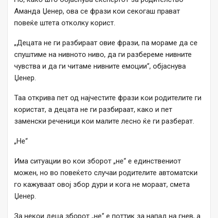
Аманда Џенер, ова се фрази кои секогаш прават
повеќе штета отколку корист.
„Децата не ги разбираат овие фрази, па мораме да се
спуштиме на нивното ниво, да ги разбереме нивните
чувства и да ги читаме нивните емоции“, објаснува
Џенер.
Таа открива пет од најчестите фрази кои родителите ги
користат, а децата не ги разбираат, како и пет
заменски реченици кои малите лесно ќе ги разберат.
„Не“
Има ситуации во кои зборот „не“ е единствениот
можен, но во повеќето случаи родителите автоматски
го кажуваат овој збор дури и кога не мораат, смета
Џенер.
За некои деца зборот „не“ е поттик за напад на гнев, а