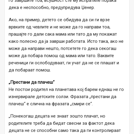
го завршите тоа, всушност сте му испратиле порака
дека е неспособно, предупредува Џенер.
Ако, на пример, детето се обидува да си ги врзе
врвките од чевлите и не може да го направи тоа,
прашајте го дали сака мама или тато да му покажат
како полесно да ја заврши работата. Исто така, ако не
може да направи нешто, потсетете го дека секогаш
може да побара помош од мама или тато. Ваквите
реченици ги ослободуваат, ги учат да не се плашат и
да побараат помош.
„Престани да плачеш“
Не постои родител на планетава кој барем еднаш не го
изнервирале детските солзи. Фразата „престани да
плачеш“ е слична на фразата „смири се“.
„Понекогаш децата не знаат зошто плачат, но
родителите треба да бидат свесни за фактот дека
децата не се способни само така да ги контролираат