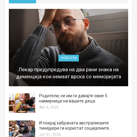
НОВОСТИ
Лекар предупредува на два рани знака на
деменција кои немаат врска со меморијата
а
Родители, не им ги давајте овие 5
намирници на вашите деца
Авг 4, 2026
И покрај забраната австралиските
тинејџери ги користат социјалните…
Јул 31, 2026