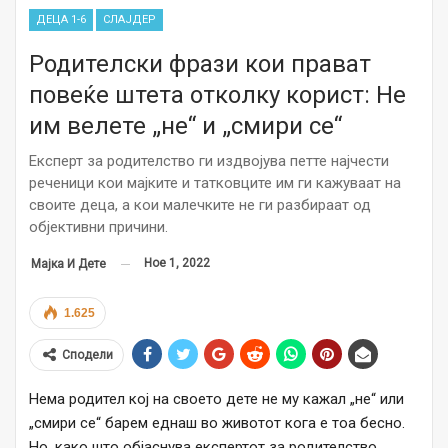
ДЕЦА 1-6
СЛАЈДЕР
Родителски фрази кои прават
повеќе штета отколку корист: Не
им велете „не“ и „смири се“
Експерт за родителство ги издвојува петте најчести
реченици кои мајките и татковците им ги кажуваат на
своите деца, а кои малечките не ги разбираат од
објективни причини.
Ное 1, 2022
Мајка И Дете
1.625
Сподели
Нема родител кој на своето дете не му кажал „не“ или
„смири се“ барем еднаш во животот кога е тоа бесно.
Но, како што објаснува експертот за родителство