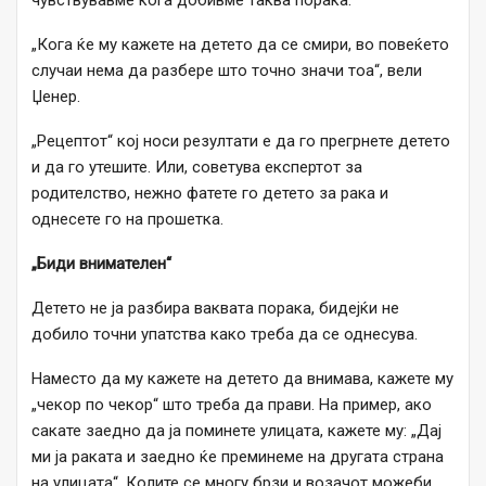
чувствувавме кога добивме таква порака.
„Кога ќе му кажете на детето да се смири, во повеќето
случаи нема да разбере што точно значи тоа“, вели
Џенер.
„Рецептот“ кој носи резултати е да го прегрнете детето
и да го утешите. Или, советува експертот за
родителство, нежно фатете го детето за рака и
однесете го на прошетка.
„Биди внимателен“
Детето не ја разбира ваквата порака, бидејќи не
добило точни упатства како треба да се однесува.
Наместо да му кажете на детето да внимава, кажете му
„чекор по чекор“ што треба да прави. На пример, ако
сакате заедно да ја поминете улицата, кажете му: „Дај
ми ја раката и заедно ќе преминеме на другата страна
на улицата“. Колите се многу брзи и возачот можеби