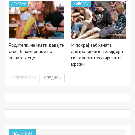
ИСХРАНА
НОВОСТИ
Родители, не им ги давајте
И покрај забраната
овие 5 намирници на
австралиските тинејџери
вашите деца
ги користат социјалните
мрежи
ПРЕТХОДНО
СЛЕДНО
НАЈНОВО