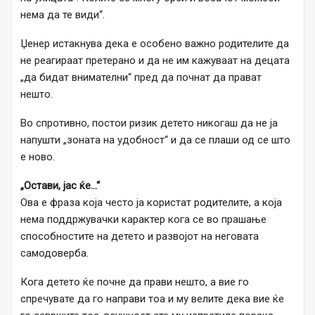
нема да те види“.
Џенер истакнува дека е особено важно родителите да
не реагираат претерано и да не им кажуваат на децата
„да бидат внимателни“ пред да почнат да прават
нешто.
Во спротивно, постои ризик детето никогаш да не ја
напушти „зоната на удобност“ и да се плаши од се што
е ново.
„Остави, јас ќе…“
Ова е фраза која често ја користат родителите, а која
нема поддржувачки карактер кога се во прашање
способностите на детето и развојот на неговата
самодоверба.
Кога детето ќе почне да прави нешто, а вие го
спречувате да го направи тоа и му велите дека вие ќе