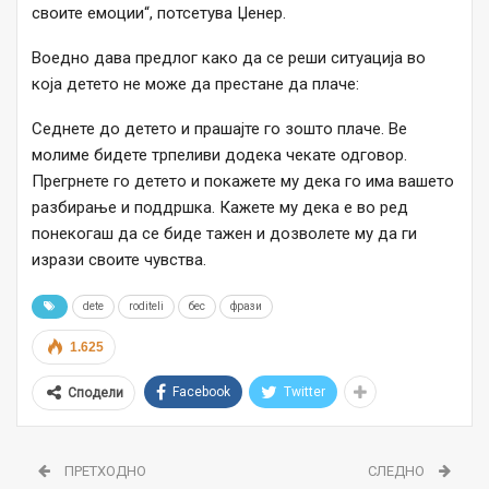
своите емоции“, потсетува Џенер.
Воедно дава предлог како да се реши ситуација во
која детето не може да престане да плаче:
Седнете до детето и прашајте го зошто плаче. Ве
молиме бидете трпеливи додека чекате одговор.
Прегрнете го детето и покажете му дека го има вашето
разбирање и поддршка. Кажете му дека е во ред
понекогаш да се биде тажен и дозволете му да ги
изрази своите чувства.
dete
roditeli
бес
фрази
1.625
Facebook
Twitter
Сподели
ПРЕТХОДНО
СЛЕДНО