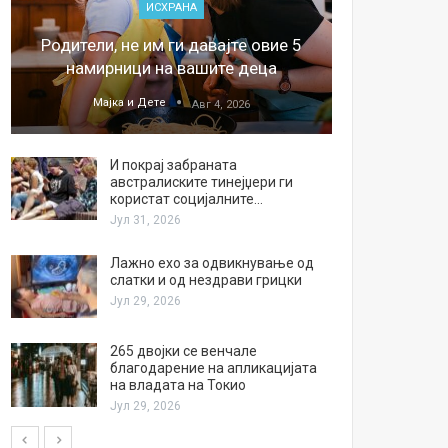
ИСХРАНА
„Џонс
Родители, не им ги давајте овие 5
обесштет
намирници на вашите деца
тв
Мајка и Дете
М
Авг 4, 2026
И покрај забраната
австралиските тинејџери ги
користат социјалните…
Јул 31, 2026
Лажно ехо за одвикнување од
слатки и од нездрави грицки
Јул 29, 2026
265 двојки се венчале
благодарение на апликацијата
на владата на Токио
Јул 29, 2026