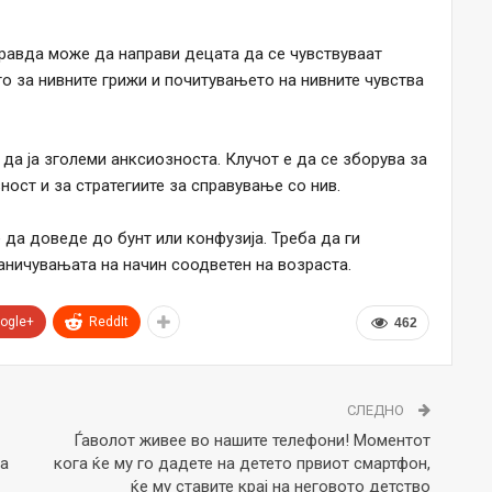
равда може да направи децата да се чувствуваат
о за нивните грижи и почитувањето на нивните чувства
а ја зголеми анксиозноста. Клучот е да се зборува за
ост и за стратегиите за справување со нив.
а доведе до бунт или конфузија. Треба да ги
аничувањата на начин соодветен на возраста.
ogle+
ReddIt
462
СЛЕДНО
Ѓаволот живее во нашите телефони! Моментот
да
кога ќе му го дадете на детето првиот смартфон,
ќе му ставите крај на неговото детство