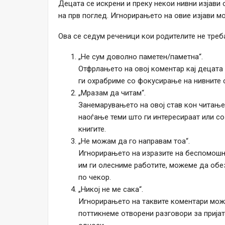
Децата се искрени и преку некои нивни изјави
на прв поглед. Игнорирањето на овие изјави м
Ова се седум реченици кои родителите не треб
„Не сум доволно паметен/паметна“.
Отфрлањето на овој коментар кај децата
ги охрабриме со фокусирање на нивните с
„Мразам да читам“.
Занемарувањето на овој став кон читање
наоѓање теми што ги интересираат или с
книгите.
„Не можам да го направам тоа“.
Игнорирањето на изразите на беспомошн
им ги олесниме работите, можеме да обе
по чекор.
„Никој не ме сака“.
Игнорирањето на таквите коментари може
поттикнеме отворени разговори за пријат