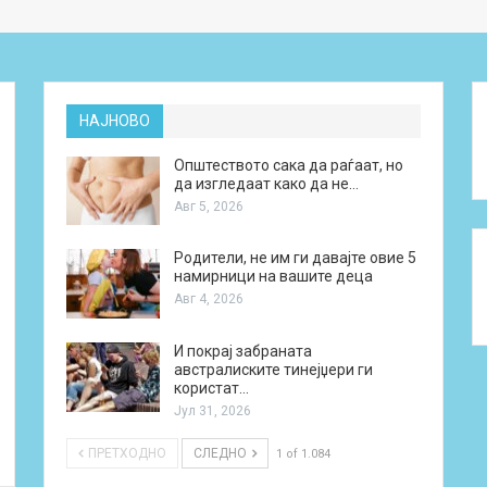
НАЈНОВО
Општеството сака да раѓаат, но
да изгледаат како да не…
Авг 5, 2026
Родители, не им ги давајте овие 5
намирници на вашите деца
Авг 4, 2026
И покрај забраната
австралиските тинејџери ги
користат…
Јул 31, 2026
ПРЕТХОДНО
СЛЕДНО
1 of 1.084