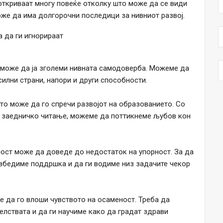
 откриваат многу повеќе отколку што може да се види
оже да има долгорочни последици за нивниот развој.
а да ги игнорираат
 може да ја зголеми нивната самодоверба. Можеме да
илни страни, напори и други способности.
то може да го спречи развојот на образованието. Со
о заедничко читање, можеме да поттикнеме љубов кон
ост може да доведе до недостаток на упорност. За да
збедиме поддршка и да ги водиме низ задачите чекор
 да го влоши чувството на осаменост. Треба да
елствата и да ги научиме како да градат здрави