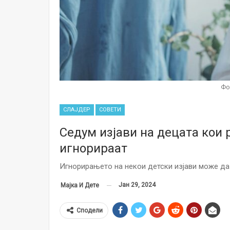
Фо
СЛАЈДЕР
СОВЕТИ
Седум изјави на децата кои 
игнорираат
Игнорирањето на некои детски изјави може да
Јан 29, 2024
Мајка И Дете
Сподели