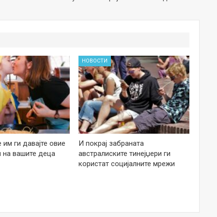
НОВОСТИ
е им ги давајте овие
И покрај забраната
 на вашите деца
австралиските тинејџери ги
користат социјалните мрежи