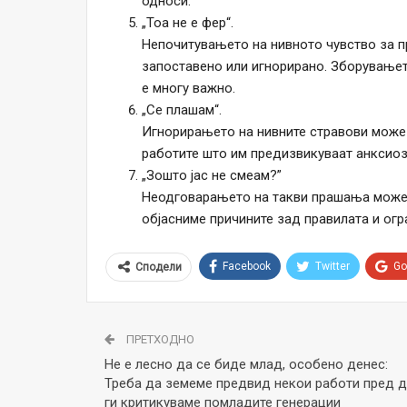
односи.
„Тоа не е фер“.
Непочитувањето на нивното чувство за п
запоставено или игнорирано. Зборувањет
е многу важно.
„Се плашам“.
Игнорирањето на нивните стравови може д
работите што им предизвикуваат анксиозн
„Зошто јас не смеам?”
Неодговарањето на такви прашања може д
објасниме причините зад правилата и огр
Facebook
Twitter
Go
Сподели
ПРЕТХОДНО
Не е лесно да се биде млад, особено денес:
Треба да земеме предвид некои работи пред 
ги критикуваме помладите генерации