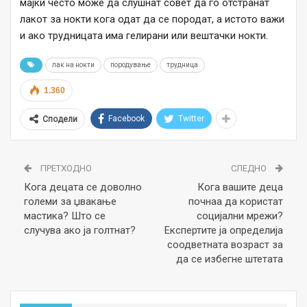
мајки често може да слушнат совет да го отстранат
лакот за нокти кога одат да се породат, а истото важи
и ако трудницата има гелирани или вештачки нокти.
лак на нокти
породување
трудница
1.360
Facebook
Twitter
Сподели
ПРЕТХОДНО
СЛЕДНО
Кога децата се доволно
Кога вашите деца
големи за џвакање
почнаа да користат
мастика? Што се
социјални мрежи?
случува ако ја голтнат?
Експертите ја определија
соодветната возраст за
да се избегне штетата