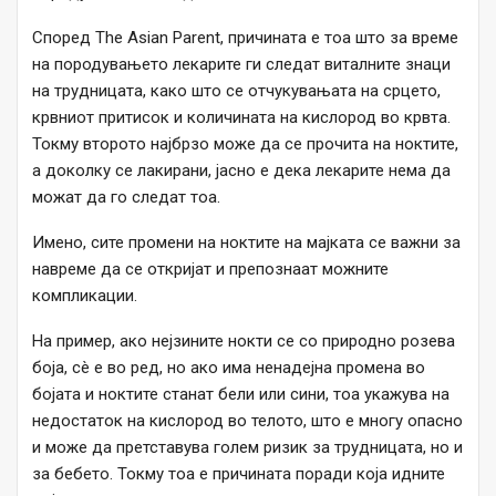
Според The ​​Asian Parent, причината е тоа што за време
на породувањето лекарите ги следат виталните знаци
на трудницата, како што се отчукувањата на срцето,
крвниот притисок и количината на кислород во крвта.
Токму второто најбрзо може да се прочита на ноктите,
а доколку се лакирани, јасно е дека лекарите нема да
можат да го следат тоа.
Имено, сите промени на ноктите на мајката се важни за
навреме да се откријат и препознаат можните
компликации.
На пример, ако нејзините нокти се со природно розева
боја, сè е во ред, но ако има ненадејна промена во
бојата и ноктите станат бели или сини, тоа укажува на
недостаток на кислород во телото, што е многу опасно
и може да претставува голем ризик за трудницата, но и
за бебето. Токму тоа е причината поради која идните