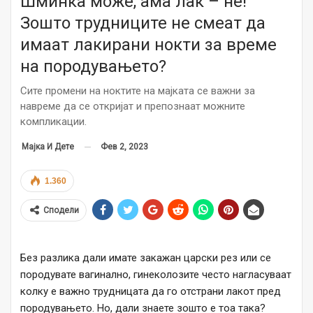
Шминка може, ама лак – не!
Зошто трудниците не смеат да
имаат лакирани нокти за време
на породувањето?
Сите промени на ноктите на мајката се важни за
навреме да се откријат и препознаат можните
компликации.
Фев 2, 2023
Мајка И Дете
1.360
Сподели
Без разлика дали имате закажан царски рез или се
породувате вагинално, гинеколозите често нагласуваат
колку е важно трудницата да го отстрани лакот пред
породувањето. Но, дали знаете зошто е тоа така?