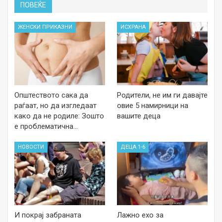
ПОВЕЌЕ
ЖЕНСКИ ПРИКАЗНИ
ИСХРАНА
Општеството сака да
Родители, не им ги давајте
раѓаат, но да изгледаат
овие 5 намирници на
како да не родиле: Зошто
вашите деца
е проблематична…
НОВОСТИ
ДЕЦА 1-6
И покрај забраната
Лажно ехо за