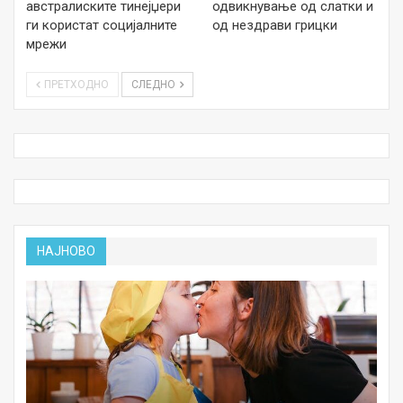
австралиските тинејџери
одвикнување од слатки и
ги користат социјалните
од нездрави грицки
мрежи
ПРЕТХОДНО
СЛЕДНО
НАЈНОВО