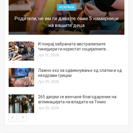
ИСХРАНА
Родители, не им ги давајте овие 5 намирници
на вашите деца
И покрај забраната австралиските
тинејџери ги користат социјалните…
Јул 31, 2026
Лажно ехо за одвикнување од слатки и од
нездрави грицки
Јул 29, 2026
а
265 двојки се венчале благодарение на
апликацијата на владата на Токио
Јул 29, 2026