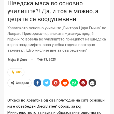
Шведска маса во основно
училиште?! Да, и тоа е можно, а
децата се воодушевени
Хрватското основно училиште „Виктора Цара Емина“ во
Ловран, Приморско-горанската жупанија, пред 6
години го вовела во училиштето принципот на шведска
кој по пандемијата, оваа учебна година повторно
заживеал. Што мислите вие за ова решение?
Фев 13, 2023
Мајка И Дете
603
Сподели
Откако во Хрватска од ова полугодие на сите основци
им е обезбеден „бесплатен“ оброк, за кој
Министерството за наука и образование одвојува по