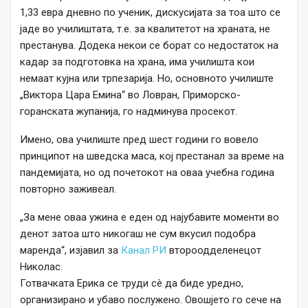
1,33 евра дневно по ученик, дискусијата за тоа што се
јаде во училиштата, т.е. за квалитетот на храната, не
престанува. Додека некои се борат со недостаток на
кадар за подготовка на храна, има училишта кои
немаат кујна или трпезарија. Но, основното училиште
„Виктора Цара Емина“ во Ловран, Приморско-
горанската жупанија, го надминува просекот.
Имено, ова училиште пред шест години го вовело
принципот на шведска маса, кој престанал за време на
пандемијата, но од почетокот на оваа учебна година
повторно заживеал.
„За мене оваа ужина е еден од најубавите моменти во
денот затоа што никогаш не сум вкусил подобра
маренда“, изјавил за
Канал РИ
второодделенецот
Николас.
Готвачката Ерика се труди сè да биде уредно,
организирано и убаво послужено. Овошјето го сече на