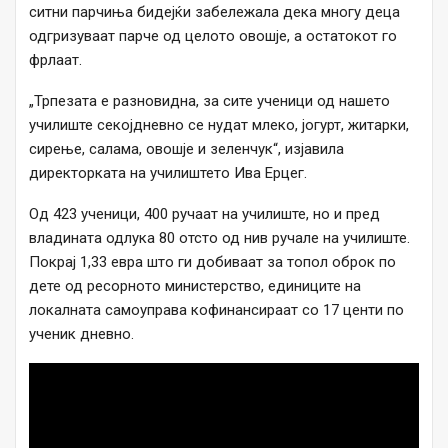
ситни парчиња бидејќи забележала дека многу деца
одгризуваат парче од целото овошје, а остатокот го
фрлаат.
„Трпезата е разновидна, за сите ученици од нашето
училиште секојдневно се нудат млеко, јогурт, житарки,
сирење, салама, овошје и зеленчук“, изјавила
директорката на училиштето Ива Ерцег.
Од 423 ученици, 400 ручаат на училиште, но и пред
владината одлука 80 отсто од нив ручале на училиште.
Покрај 1,33 евра што ги добиваат за топол оброк по
дете од ресорното министерство, единиците на
локалната самоуправа кофинансираат со 17 центи по
ученик дневно.