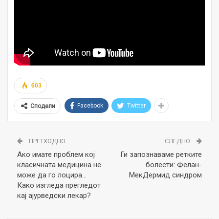
603
Facebook
Twitter
Сподели
ПРЕТХОДНО
СЛЕДНО
Ако имате проблем кој
Ги запознаваме ретките
класичната медицина не
болести: Фелан-
може да го лоцира…
МекДермид синдром
Како изгледа прегледот
кај ајурведски лекар?