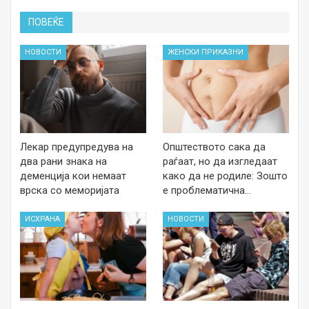
ПОВЕЌЕ
НОВОСТИ
ЖЕНСКИ ПРИКАЗНИ
Лекар предупредува на
Општеството сака да
два рани знака на
раѓаат, но да изгледаат
деменција кои немаат
како да не родиле: Зошто
врска со меморијата
е проблематична…
ИСХРАНА
НОВОСТИ