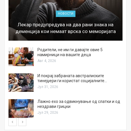
НОВОСТИ
Лекар предупредува на два рани знака на
деменција кои немаат врска со меморијата
а
Родители, не им ги давајте овие 5
намирници на вашите деца
Авг 4, 2026
И покрај забраната австралиските
тинејџери ги користат социјалните…
Јул 31, 2026
Лажно ехо за одвикнување од слатки и од
нездрави грицки
Јул 29, 2026