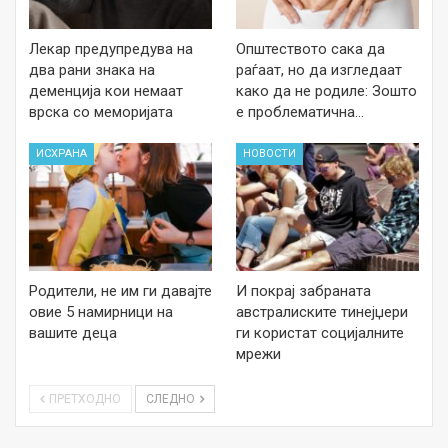
Лекар предупредува на
Општеството сака да
два рани знака на
раѓаат, но да изгледаат
деменција кои немаат
како да не родиле: Зошто
врска со меморијата
е проблематична…
ИСХРАНА
НОВОСТИ
Родители, не им ги давајте
И покрај забраната
овие 5 намирници на
австралиските тинејџери
вашите деца
ги користат социјалните
мрежи
ПРЕТХОДНО
СЛЕДНО