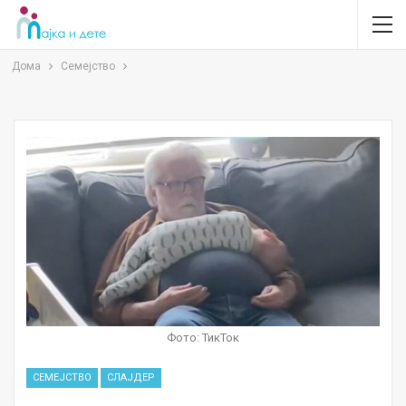
Дома
Семејство
Фото: ТикТок
СЕМЕЈСТВО
СЛАЈДЕР