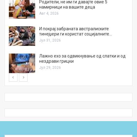
а
Родители, не им ги давајте овие 5
намирници на вашите деца
Авг 4, 2026
И покрај забраната австралиските
тинејџери ги користат социјалните…
Јул 31, 2026
Лажно ехо за одвикнување од слатки и од
нездрави грицки
Јул 29, 2026