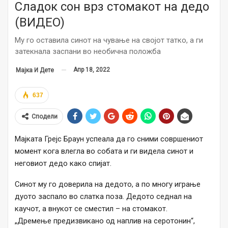
Сладок сон врз стомакот на дедо
(ВИДЕО)
Му го оставила синот на чување на својот татко, а ги
затекнала заспани во необична положба
Апр 18, 2022
Мајка И Дете
637
Сподели
Мајката Грејс Браун успеала да го сними совршениот
момент кога влегла во собата и ги видела синот и
неговиот дедо како спијат.
Синот му го доверила на дедото, а по многу играње
дуото заспало во слатка поза. Дедото седнал на
каучот, а внукот се сместил – на стомакот.
„Дремење предизвикано од наплив на серотонин“,