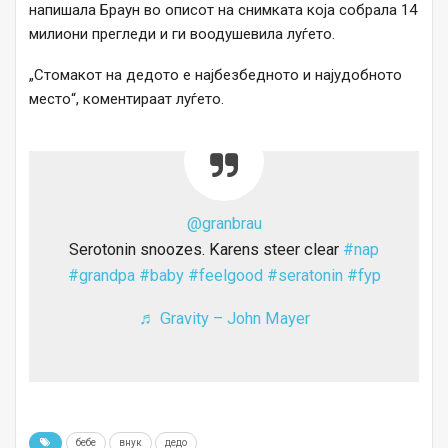
напишала Браун во описот на снимката која собрала 14
милиони прегледи и ги воодушевила луѓето.
„Стомакот на дедото е најбезбедното и најудобното
место“, коментираат луѓето.
@granbrau
Serotonin snoozes. Karens steer clear
#nap
#grandpa
#baby
#feelgood
#seratonin
#fyp
♬ Gravity – John Mayer
бебе
внук
дедо