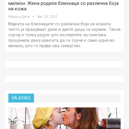
милион: Жена родила близнаци со различна боја
на кожа
Мајка и Дете
Авг 25, 2022
Мајката на близнаците со различна боја на кожата
често ја прашуваат дали и двете деца се нејзини…Таков
случај е толку редок што експертите за генетика
процениле дека шансата да се случи е само една во
милион, што го прави ова семејство…
НАЈНОВО