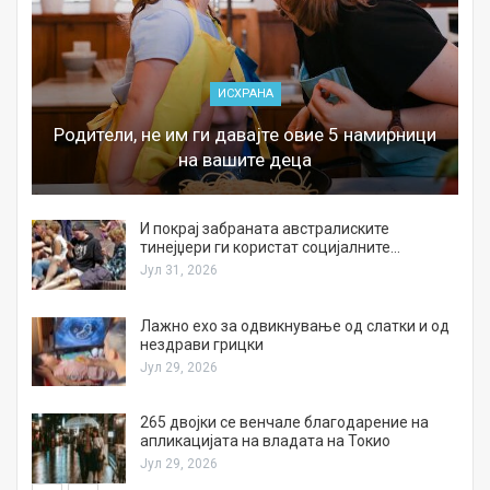
ИСХРАНА
Родители, не им ги давајте овие 5 намирници
на вашите деца
И покрај забраната австралиските
тинејџери ги користат социјалните…
Јул 31, 2026
Лажно ехо за одвикнување од слатки и од
нездрави грицки
Јул 29, 2026
а
265 двојки се венчале благодарение на
апликацијата на владата на Токио
Јул 29, 2026