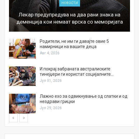
НОВОСТИ
Лекар предупредува на два рани знака на
деменција кои немаат врска со меморијата
а
Родители, не им ги давајте овие 5
намирници на вашите деца
Авг 4, 2026
И покрај забраната австралиските
тинејџери ги користат социјалните…
Јул 31, 2026
Лажно ехо за одвикнување од слатки и од
нездрави грицки
Јул 29, 2026