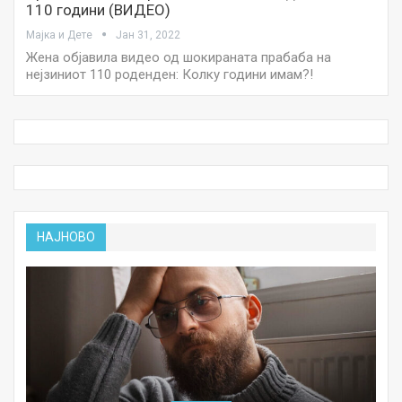
110 години (ВИДЕО)
Мајка и Дете
Јан 31, 2022
Жена објавила видео од шокираната прабаба на
нејзиниот 110 роденден: Колку години имам?!
НАЈНОВО