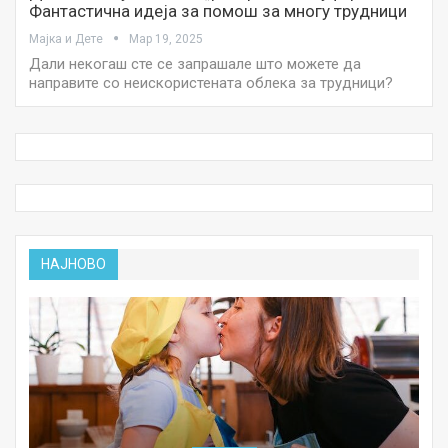
Фантастична идеја за помош за многу трудници
Мајка и Дете
Мар 19, 2025
Дали некогаш сте се запрашале што можете да
направите со неискористената облека за трудници?
НАЈНОВО