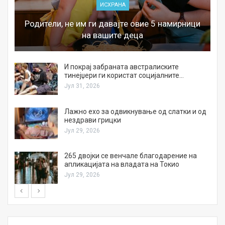
ИСХРАНА
Родители, не им ги давајте овие 5 намирници
на вашите деца
И покрај забраната австралиските
тинејџери ги користат социјалните…
Јул 31, 2026
Лажно ехо за одвикнување од слатки и од
нездрави грицки
Јул 29, 2026
а
265 двојки се венчале благодарение на
апликацијата на владата на Токио
Јул 29, 2026