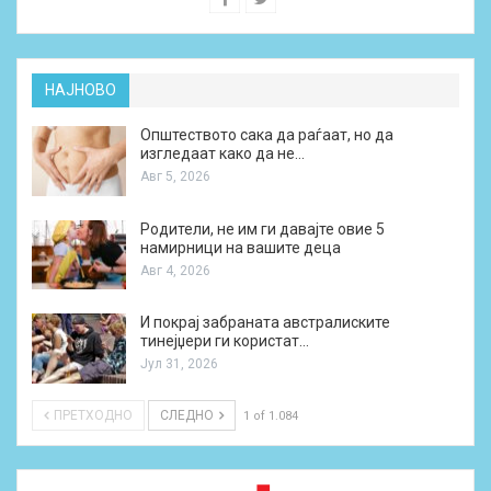
НАЈНОВО
Општеството сака да раѓаат, но да
изгледаат како да не…
Авг 5, 2026
Родители, не им ги давајте овие 5
намирници на вашите деца
Авг 4, 2026
И покрај забраната австралиските
тинејџери ги користат…
Јул 31, 2026
ПРЕТХОДНО
СЛЕДНО
1 of 1.084