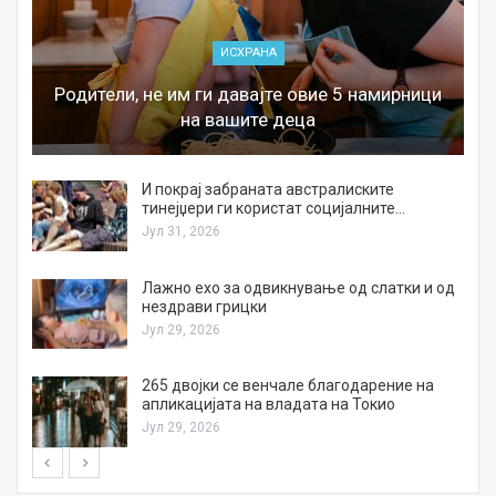
ИСХРАНА
Родители, не им ги давајте овие 5 намирници
на вашите деца
И покрај забраната австралиските
тинејџери ги користат социјалните…
Јул 31, 2026
Лажно ехо за одвикнување од слатки и од
нездрави грицки
Јул 29, 2026
а
265 двојки се венчале благодарение на
апликацијата на владата на Токио
Јул 29, 2026