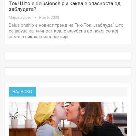
Tок! Што е delusionship и каква е опасноста од
заблудата?
Мајка и Дете
Ное 6, 2023
Delusionship е новиот тренд на Тик-Ток, „заблуда“ што
се јавува кај личност која е вљубена во некој со кој
немала никаква интеракција.
НАЈНОВО