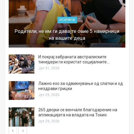
ИСХРАНА
Родители, не им ги давајте овие 5 намирници
на вашите деца
И покрај забраната австралиските
тинејџери ги користат социјалните…
Јул 31, 2026
Лажно ехо за одвикнување од слатки и од
нездрави грицки
Јул 29, 2026
а
265 двојки се венчале благодарение на
апликацијата на владата на Токио
Јул 29, 2026