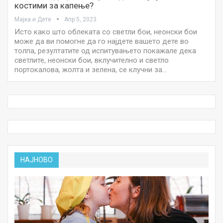
костими за капење?
Мајка и Дете
Апр 5, 2023
Исто како што облеката со светли бои, неонски бои
може да ви помогне да го најдете вашето дете во
толпа, резултатите од испитувањето покажале дека
светлите, неонски бои, вклучително и светло
портокалова, жолта и зелена, се клучни за…
НАЈНОВО